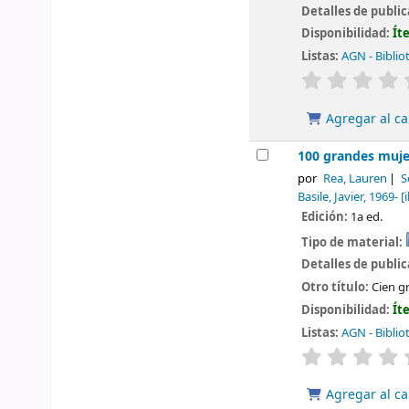
Detalles de publi
Disponibilidad:
Ít
Listas:
AGN - Biblio
valoración
Agregar al ca
100 grandes muje
por
Rea, Lauren
S
Basile, Javier
, 1969-
[i
Edición:
1a ed.
Tipo de material:
Detalles de publi
Otro título:
Cien g
Disponibilidad:
Ít
Listas:
AGN - Biblio
valoración
Agregar al ca