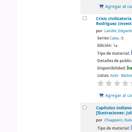
Agregar al ca
Crisis civilizator
Rodríguez (invest
por
Lander, Edgard
Series
Calas
; 5
Edición:
1a
Tipo de material:
Detalles de publi
Disponibilidad:
Ít
Listas:
AGN - Biblio
valoración
Agregar al ca
Capítulos indiano
[Ilustraciones: Ju
por
Chiappero, Rub
Tipo de material: