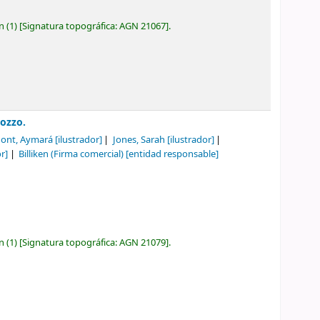
ón
(1)
Signatura topográfica:
AGN 21067
.
ozzo.
ont, Aymará
[ilustrador]
Jones, Sarah
[ilustrador]
r]
Billiken (Firma comercial)
[entidad responsable]
ón
(1)
Signatura topográfica:
AGN 21079
.