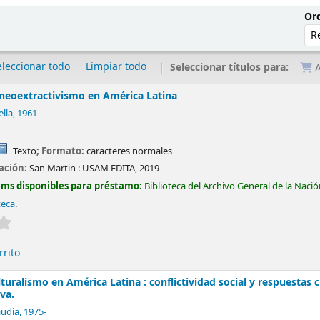
Ord
eleccionar todo
Limpiar todo
Seleccionar títulos para:
A
 neoextractivismo en América Latina
lla
, 1961-
Texto
; Formato:
caracteres normales
cación:
San Martin :
USAM EDITA,
2019
ems disponibles para préstamo:
Biblioteca del Archivo General de la Naci
teca
.
Valoración media: 0.0 de 5 estrellas
rrito
lturalismo en América Latina : conflictividad social y respuestas 
lva.
audia
, 1975-