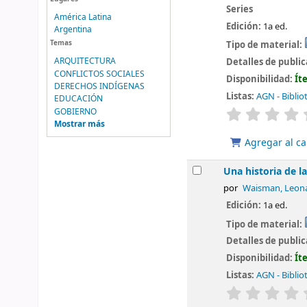
Series
América Latina
Edición:
1a ed.
Argentina
Temas
Tipo de material:
ARQUITECTURA
Detalles de publi
CONFLICTOS SOCIALES
Disponibilidad:
Ít
DERECHOS INDÍGENAS
Listas:
AGN - Biblio
EDUCACIÓN
valoración
GOBIERNO
Mostrar más
Agregar al ca
Una historia de l
por
Waisman, Leona
Edición:
1a ed.
Tipo de material:
Detalles de publi
Disponibilidad:
Ít
Listas:
AGN - Biblio
valoración