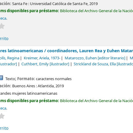
cación:
Santa Fe :
Universidad Católica de Santa Fe,
2019
ems disponibles para préstamo:
Biblioteca del Archivo General de la Naci
teca
.
Valoración media: 0.0 de 5 estrellas
rrito
res latinoamericanas /
coordinadores, Lauren Rea y Euhen Matar
olís, Regina
Kreimer, Ariela
, 1973-
Matarozzo, Euhen
[editor literario]
M
lustrador]
Cuthbert, Emily
[ilustrador]
Strickland de Souza, Ella
[ilustrado
Texto
; Formato:
caracteres normales
cación:
Buenos Aires :
Atlantida,
2019
randes mujeres latinoamericanas
ems disponibles para préstamo:
Biblioteca del Archivo General de la Naci
teca
.
Valoración media: 0.0 de 5 estrellas
rrito