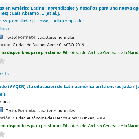
as en América Latina : aprendizajes y desafíos para una nueva 
s) ; Laís Abramo ... [et al.].
1955-
[compilador]
Rosso, Lucila
[compilador]
lacso
Texto
; Formato:
caracteres normales
cación:
Ciudad de Buenos Aires :
CLACSO,
2019
ems disponibles para préstamo:
Biblioteca del Archivo General de la Naci
Valoración media: 0.0 de 5 estrellas
rrito
ado (#YQSR) : la educación de Latinoamérica en la encrucijada /
J
ría
orada.
Texto
; Formato:
caracteres normales
cación:
Ciudad Autónoma de Buenos Aires :
Dunken,
2019
ems disponibles para préstamo:
Biblioteca del Archivo General de la Naci
Valoración media: 0.0 de 5 estrellas