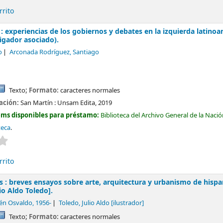
rrito
ia : experiencias de los gobiernos y debates en la izquierda latino
igador asociado).
o
Arconada Rodríguez, Santiago
Texto
; Formato:
caracteres normales
cación:
San Martín :
Unsam Edita,
2019
ems disponibles para préstamo:
Biblioteca del Archivo General de la Naci
teca
.
Valoración media: 0.0 de 5 estrellas
rrito
s : breves ensayos sobre arte, arquitectura y urbanismo de hisp
lio Aldo Toledo].
én Osvaldo
, 1956-
Toledo, Julio Aldo
[ilustrador]
Texto
; Formato:
caracteres normales