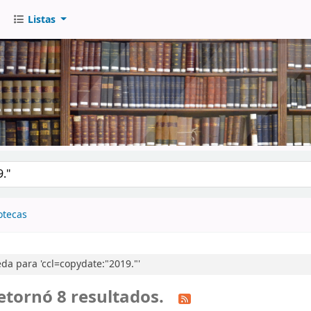
Listas
go
otecas
a para 'ccl=copydate:"2019."'
etornó 8 resultados.