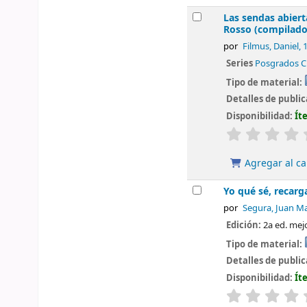
Las sendas abiert
Rosso (compiladore
por
Filmus, Daniel
, 
Series
Posgrados C
Tipo de material:
Detalles de publi
Disponibilidad:
Ít
valoración
Agregar al ca
Yo qué sé, recarg
por
Segura, Juan Ma
Edición:
2a ed. mej
Tipo de material:
Detalles de publi
Disponibilidad:
Ít
valoración