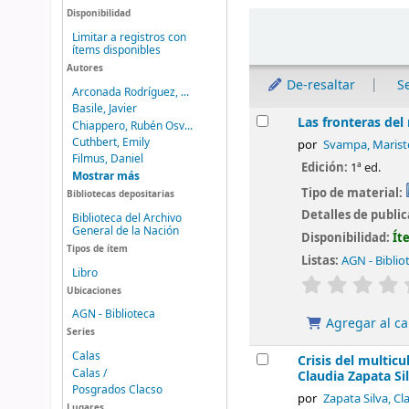
Disponibilidad
Ordenar
Limitar a registros con
ítems disponibles
Autores
De-resaltar
S
Arconada Rodríguez, ...
Basile, Javier
Resultados
Las fronteras del
Chiappero, Rubén Osv...
Cuthbert, Emily
por
Svampa, Mariste
Filmus, Daniel
Edición:
1ª ed.
Mostrar más
Tipo de material:
Bibliotecas depositarias
Detalles de publi
Biblioteca del Archivo
General de la Nación
Disponibilidad:
Ít
Tipos de ítem
Listas:
AGN - Biblio
Libro
valoración
Ubicaciones
AGN - Biblioteca
Agregar al ca
Series
Calas
Crisis del multicu
Calas /
Claudia Zapata Si
Posgrados Clacso
por
Zapata Silva, Cl
Lugares