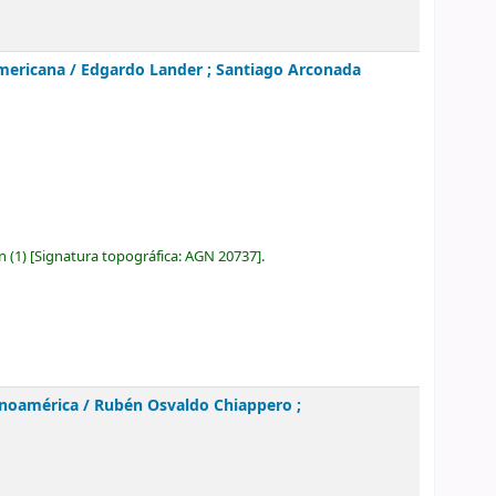
americana /
Edgardo Lander ; Santiago Arconada
ón
(1)
Signatura topográfica:
AGN 20737
.
anoamérica /
Rubén Osvaldo Chiappero ;