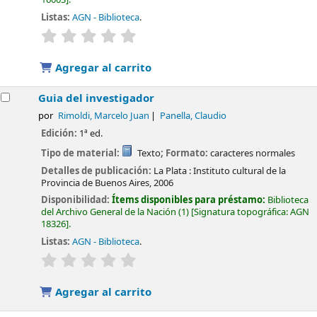
Listas:
AGN - Biblioteca
.
valoración
Valoración media: 0.0 de 5 estrellas
Agregar al carrito
Guia del investigador
por
Rimoldi, Marcelo Juan
Panella, Claudio
Edición:
1ª ed.
Tipo de material:
Texto
; Formato:
caracteres normales
Detalles de publicación:
La Plata :
Instituto cultural de la
Provincia de Buenos Aires,
2006
Disponibilidad:
Ítems disponibles para préstamo:
Biblioteca
del Archivo General de la Nación
(1)
Signatura topográfica:
AGN
18326
.
Listas:
AGN - Biblioteca
.
valoración
Valoración media: 0.0 de 5 estrellas
Agregar al carrito