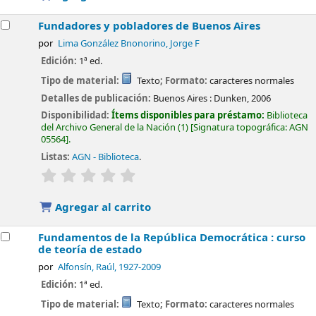
Fundadores y pobladores de Buenos Aires
por
Lima González Bnonorino, Jorge F
Edición:
1ª ed.
Tipo de material:
Texto
; Formato:
caracteres normales
Detalles de publicación:
Buenos Aires :
Dunken,
2006
Disponibilidad:
Ítems disponibles para préstamo:
Biblioteca
del Archivo General de la Nación
(1)
Signatura topográfica:
AGN
05564
.
Listas:
AGN - Biblioteca
.
valoración
Valoración media: 0.0 de 5 estrellas
Agregar al carrito
Fundamentos de la República Democrática : curso
de teoría de estado
por
Alfonsín, Raúl
, 1927-2009
Edición:
1ª ed.
Tipo de material:
Texto
; Formato:
caracteres normales