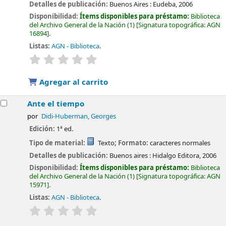
Detalles de publicación:
Buenos Aires :
Eudeba,
2006
Disponibilidad:
Ítems disponibles para préstamo:
Biblioteca
del Archivo General de la Nación
(1)
Signatura topográfica:
AGN
16894
.
Listas:
AGN - Biblioteca
.
valoración
Valoración media: 0.0 de 5 estrellas
Agregar al carrito
Ante el tiempo
por
Didi-Huberman, Georges
Edición:
1ª ed.
Tipo de material:
Texto
; Formato:
caracteres normales
Detalles de publicación:
Buenos aires :
Hidalgo Editora,
2006
Disponibilidad:
Ítems disponibles para préstamo:
Biblioteca
del Archivo General de la Nación
(1)
Signatura topográfica:
AGN
15971
.
Listas:
AGN - Biblioteca
.
valoración
Valoración media: 0.0 de 5 estrellas