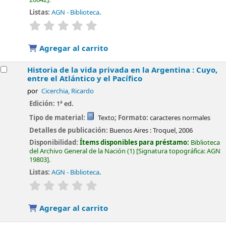
Listas:
AGN - Biblioteca
.
valoración
Valoración media: 0.0 de 5 estrellas
Agregar al carrito
Historia de la vida privada en la Argentina : Cuyo,
entre el Atlántico y el Pacífico
por
Cicerchia, Ricardo
Edición:
1ª ed.
Tipo de material:
Texto
; Formato:
caracteres normales
Detalles de publicación:
Buenos Aires :
Troquel,
2006
Disponibilidad:
Ítems disponibles para préstamo:
Biblioteca
del Archivo General de la Nación
(1)
Signatura topográfica:
AGN
19803
.
Listas:
AGN - Biblioteca
.
valoración
Valoración media: 0.0 de 5 estrellas
Agregar al carrito