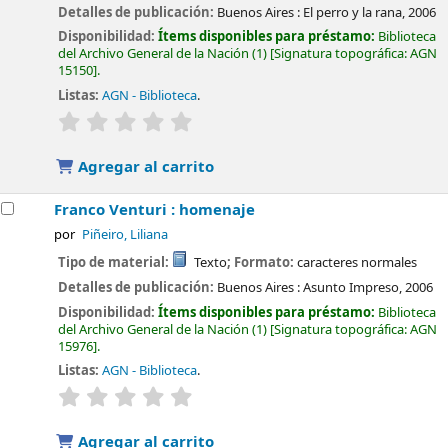
Detalles de publicación:
Buenos Aires :
El perro y la rana,
2006
Disponibilidad:
Ítems disponibles para préstamo:
Biblioteca
del Archivo General de la Nación
(1)
Signatura topográfica:
AGN
15150
.
Listas:
AGN - Biblioteca
.
valoración
Valoración media: 0.0 de 5 estrellas
Agregar al carrito
Franco Venturi : homenaje
por
Piñeiro, Liliana
Tipo de material:
Texto
; Formato:
caracteres normales
Detalles de publicación:
Buenos Aires :
Asunto Impreso,
2006
Disponibilidad:
Ítems disponibles para préstamo:
Biblioteca
del Archivo General de la Nación
(1)
Signatura topográfica:
AGN
15976
.
Listas:
AGN - Biblioteca
.
valoración
Valoración media: 0.0 de 5 estrellas
Agregar al carrito