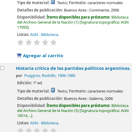
Tipo de material:
Texto
; Formato:
caracteres normales
Detalles de publicación:
Buenos Aires :
Continente,
2006
Disponibilidad:
Ítems disponibles para préstamo:
Biblioteca
del Archivo General de la Nación
(1)
Signatura topográfica:
AGN
17093
.
Listas:
AGN - Biblioteca
.
valoración
Valoración media: 0.0 de 5 estrellas
Agregar al carrito
Historia crítica de los partidos políticos argentinos.
por
Puiggros, Rodolfo
, 1906-1980
Edición:
1ª ed.
Tipo de material:
Texto
; Formato:
caracteres normales
Detalles de publicación:
Buenos Aires :
Galerna,
2006
Disponibilidad:
Ítems disponibles para préstamo:
Biblioteca
del Archivo General de la Nación
(5)
Signatura topográfica:
AGN
16514, ..
.
Listas:
AGN - Biblioteca
.
valoración
Valoración media: 0.0 de 5 estrellas