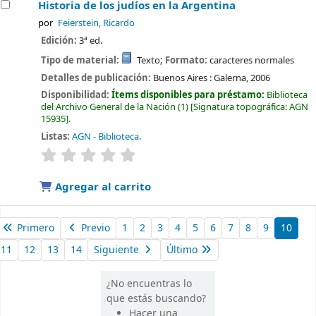
Historia de los judíos en la Argentina
por
Feierstein, Ricardo
Edición:
3ª ed.
Tipo de material:
Texto
; Formato:
caracteres normales
Detalles de publicación:
Buenos Aires :
Galerna,
2006
Disponibilidad:
Ítems disponibles para préstamo:
Biblioteca
del Archivo General de la Nación
(1)
Signatura topográfica:
AGN
15935
.
Listas:
AGN - Biblioteca
.
valoración
Valoración media: 0.0 de 5 estrellas
Agregar al carrito
Primero
Previo
1
2
3
4
5
6
7
8
9
10
11
12
13
14
Siguiente
Último
¿No encuentras lo
que estás buscando?
Hacer una