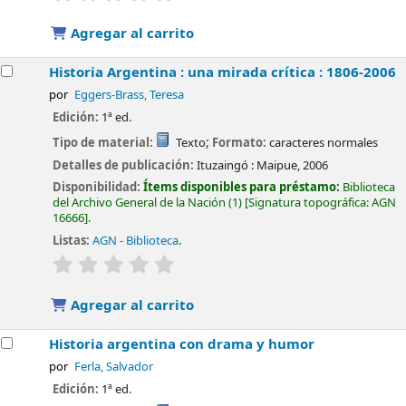
Agregar al carrito
Historia Argentina : una mirada crítica : 1806-2006
por
Eggers-Brass, Teresa
Edición:
1ª ed.
Tipo de material:
Texto
; Formato:
caracteres normales
Detalles de publicación:
Ituzaingó :
Maipue,
2006
Disponibilidad:
Ítems disponibles para préstamo:
Biblioteca
del Archivo General de la Nación
(1)
Signatura topográfica:
AGN
16666
.
Listas:
AGN - Biblioteca
.
valoración
Valoración media: 0.0 de 5 estrellas
Agregar al carrito
Historia argentina con drama y humor
por
Ferla, Salvador
Edición:
1ª ed.