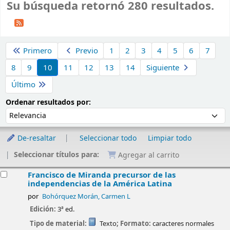
Su búsqueda retornó 280 resultados.
Ordenar
Primero
Previo
1
2
3
4
5
6
7
8
9
10
11
12
13
14
Siguiente
Último
Ordenar por:
Ordenar resultados por:
De-resaltar
Seleccionar todo
Limpiar todo
Seleccionar títulos para:
Agregar al carrito
esultados
Francisco de Miranda precursor de las
independencias de la América Latina
por
Bohórquez Morán, Carmen L
Edición:
3ª ed.
Tipo de material:
Texto
; Formato:
caracteres normales