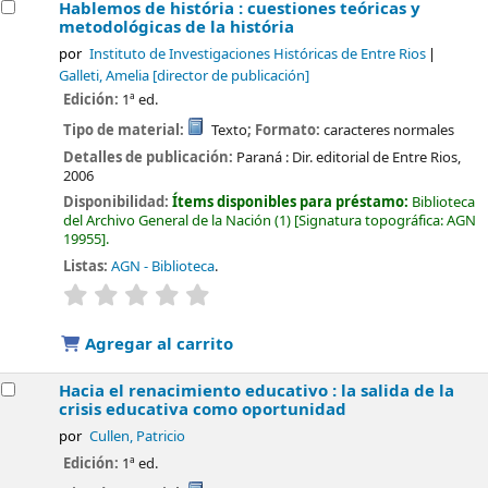
Hablemos de história : cuestiones teóricas y
metodológicas de la história
por
Instituto de Investigaciones Históricas de Entre Rios
Galleti, Amelia
[director de publicación]
Edición:
1ª ed.
Tipo de material:
Texto
; Formato:
caracteres normales
Detalles de publicación:
Paraná :
Dir. editorial de Entre Rios,
2006
Disponibilidad:
Ítems disponibles para préstamo:
Biblioteca
del Archivo General de la Nación
(1)
Signatura topográfica:
AGN
19955
.
Listas:
AGN - Biblioteca
.
valoración
Valoración media: 0.0 de 5 estrellas
Agregar al carrito
Hacia el renacimiento educativo : la salida de la
crisis educativa como oportunidad
por
Cullen, Patricio
Edición:
1ª ed.