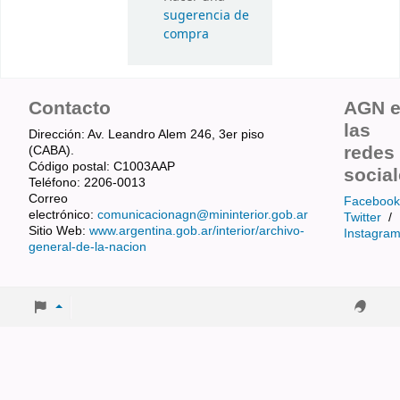
sugerencia de
compra
Contacto
AGN 
las
Dirección: Av. Leandro Alem 246, 3er piso
redes
(CABA).
Código postal: C1003AAP
socia
Teléfono: 2206-0013
Correo
Facebook
electrónico:
comunicacionagn@mininterior.gob.ar
Twitter
/
Sitio Web:
www.argentina.gob.ar/interior/archivo-
Instagra
general-de-la-nacion