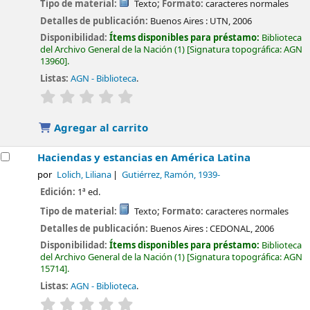
Tipo de material:
Texto
; Formato:
caracteres normales
Detalles de publicación:
Buenos Aires :
UTN,
2006
Disponibilidad:
Ítems disponibles para préstamo:
Biblioteca
del Archivo General de la Nación
(1)
Signatura topográfica:
AGN
13960
.
Listas:
AGN - Biblioteca
.
valoración
Valoración media: 0.0 de 5 estrellas
Agregar al carrito
Haciendas y estancias en América Latina
por
Lolich, Liliana
Gutiérrez, Ramón
, 1939-
Edición:
1ª ed.
Tipo de material:
Texto
; Formato:
caracteres normales
Detalles de publicación:
Buenos Aires :
CEDONAL,
2006
Disponibilidad:
Ítems disponibles para préstamo:
Biblioteca
del Archivo General de la Nación
(1)
Signatura topográfica:
AGN
15714
.
Listas:
AGN - Biblioteca
.
valoración
Valoración media: 0.0 de 5 estrellas