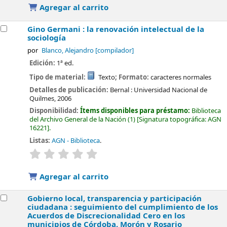
Agregar al carrito
Gino Germani : la renovación intelectual de la
sociología
por
Blanco, Alejandro
[compilador]
Edición:
1ª ed.
Tipo de material:
Texto
; Formato:
caracteres normales
Detalles de publicación:
Bernal :
Universidad Nacional de
Quilmes,
2006
Disponibilidad:
Ítems disponibles para préstamo:
Biblioteca
del Archivo General de la Nación
(1)
Signatura topográfica:
AGN
16221
.
Listas:
AGN - Biblioteca
.
valoración
Valoración media: 0.0 de 5 estrellas
Agregar al carrito
Gobierno local, transparencia y participación
ciudadana : seguimiento del cumplimiento de los
Acuerdos de Discrecionalidad Cero en los
municipios de Córdoba, Morón y Rosario