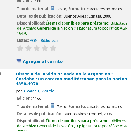
Edición:
1ª ed.
Tipo de material:
Texto
; Formato:
caracteres normales
Detalles de publicación:
Buenos Aires :
Edhasa,
2006
Disponibilidad:
Ítems disponibles para préstamo:
Biblioteca
del Archivo General de la Nación
(1)
Signatura topográfica:
AGN
16476
.
Listas:
AGN - Biblioteca
.
valoración
Valoración media: 0.0 de 5 estrellas
Agregar al carrito
Historia de la vida privada en la Argentina :
Córdoba : un corazón meditárraneo para la nación
1850-1970
por
Cicerchia, Ricardo
Edición:
1ª ed.
Tipo de material:
Texto
; Formato:
caracteres normales
Detalles de publicación:
Buenos Aires :
Troquel,
2006
Disponibilidad:
Ítems disponibles para préstamo:
Biblioteca
del Archivo General de la Nación
(1)
Signatura topográfica:
AGN
20642
.