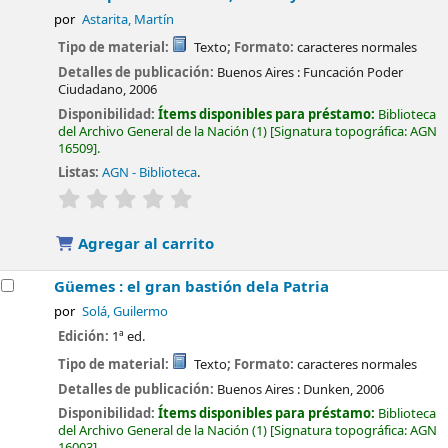
por
Astarita, Martín
Tipo de material:
Texto
; Formato:
caracteres normales
Detalles de publicación:
Buenos Aires :
Funcación Poder
Ciudadano,
2006
Disponibilidad:
Ítems disponibles para préstamo:
Biblioteca
del Archivo General de la Nación
(1)
Signatura topográfica:
AGN
16509
.
Listas:
AGN - Biblioteca
.
valoración
Valoración media: 0.0 de 5 estrellas
Agregar al carrito
Güemes : el gran bastión dela Patria
por
Solá, Guilermo
Edición:
1ª ed.
Tipo de material:
Texto
; Formato:
caracteres normales
Detalles de publicación:
Buenos Aires :
Dunken,
2006
Disponibilidad:
Ítems disponibles para préstamo:
Biblioteca
del Archivo General de la Nación
(1)
Signatura topográfica:
AGN
16003
.