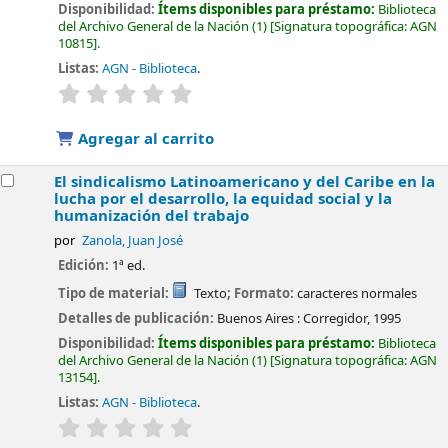
Disponibilidad:
Ítems disponibles para préstamo:
Biblioteca
del Archivo General de la Nación
(1)
Signatura topográfica:
AGN
10815
.
Listas:
AGN - Biblioteca
.
valoración
Valoración media: 0.0 de 5 estrellas
Agregar al carrito
El sindicalismo Latinoamericano y del Caribe en la
lucha por el desarrollo, la equidad social y la
humanización del trabajo
por
Zanola, Juan José
Edición:
1ª ed.
Tipo de material:
Texto
; Formato:
caracteres normales
Detalles de publicación:
Buenos Aires :
Corregidor,
1995
Disponibilidad:
Ítems disponibles para préstamo:
Biblioteca
del Archivo General de la Nación
(1)
Signatura topográfica:
AGN
13154
.
Listas:
AGN - Biblioteca
.
valoración
Valoración media: 0.0 de 5 estrellas