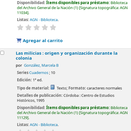
Disponibilidad:
Ítems disponibles para préstamo:
Biblioteca
del Archivo General de la Nación
(1)
Signatura topográfica:
AGN
11034
.
Listas:
AGN - Biblioteca
.
valoración
Valoración media: 0.0 de 5 estrellas
Agregar al carrito
Las milicias : origen y organización durante la
colonia
por
González, Marcela B
Series
Cuadernos
; 10
Edición:
1ª ed.
Tipo de material:
Texto
; Formato:
caracteres normales
Detalles de publicación:
Córdoba :
Centro de Estudios
Históricos,
1995
Disponibilidad:
Ítems disponibles para préstamo:
Biblioteca
del Archivo General de la Nación
(1)
Signatura topográfica:
AGN
11129
.
Listas:
AGN - Biblioteca
.
valoración