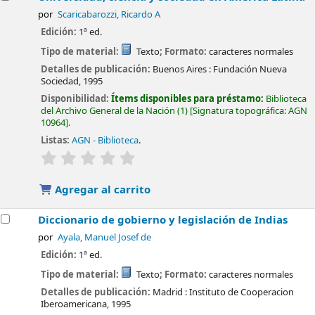
por
Scaricabarozzi, Ricardo A
Edición:
1ª ed.
Tipo de material:
Texto
; Formato:
caracteres normales
Detalles de publicación:
Buenos Aires :
Fundación Nueva
Sociedad,
1995
Disponibilidad:
Ítems disponibles para préstamo:
Biblioteca
del Archivo General de la Nación
(1)
Signatura topográfica:
AGN
10964
.
Listas:
AGN - Biblioteca
.
valoración
Valoración media: 0.0 de 5 estrellas
Agregar al carrito
Diccionario de gobierno y legislación de Indias
por
Ayala, Manuel Josef de
Edición:
1ª ed.
Tipo de material:
Texto
; Formato:
caracteres normales
Detalles de publicación:
Madrid :
Instituto de Cooperacion
Iberoamericana,
1995