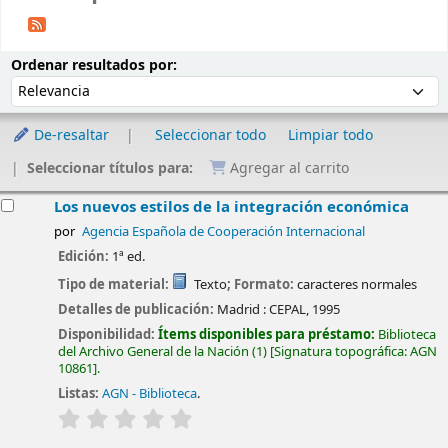
Ordenar
Ordenar por:
Ordenar resultados por:
De-resaltar
Seleccionar todo
Limpiar todo
Seleccionar títulos para:
Agregar al carrito
esultados
Los nuevos estilos de la integración económica
por
Agencia Española de Cooperación Internacional
Edición:
1ª ed.
Tipo de material:
Texto
; Formato:
caracteres normales
Detalles de publicación:
Madrid :
CEPAL,
1995
Disponibilidad:
Ítems disponibles para préstamo:
Biblioteca
del Archivo General de la Nación
(1)
Signatura topográfica:
AGN
10861
.
Listas:
AGN - Biblioteca
.
valoración
Valoración media: 0.0 de 5 estrellas