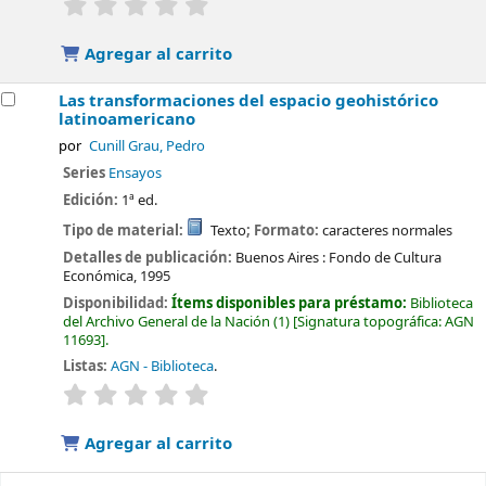
Valoración media: 0.0 de 5 estrellas
Agregar al carrito
Las transformaciones del espacio geohistórico
latinoamericano
por
Cunill Grau, Pedro
Series
Ensayos
Edición:
1ª ed.
Tipo de material:
Texto
; Formato:
caracteres normales
Detalles de publicación:
Buenos Aires :
Fondo de Cultura
Económica,
1995
Disponibilidad:
Ítems disponibles para préstamo:
Biblioteca
del Archivo General de la Nación
(1)
Signatura topográfica:
AGN
11693
.
Listas:
AGN - Biblioteca
.
valoración
Valoración media: 0.0 de 5 estrellas
Agregar al carrito