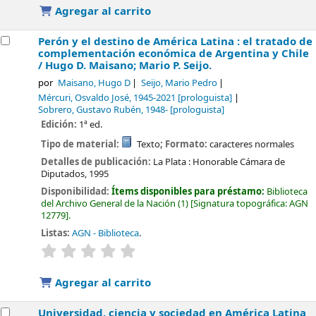
Agregar al carrito
Perón y el destino de América Latina : el tratado de
complementación económica de Argentina y Chile
/
Hugo D. Maisano; Mario P. Seijo.
por
Maisano, Hugo D
Seijo, Mario Pedro
Mércuri, Osvaldo José
, 1945-2021
[prologuista]
Sobrero, Gustavo Rubén
, 1948-
[prologuista]
Edición:
1ª ed.
Tipo de material:
Texto
; Formato:
caracteres normales
Detalles de publicación:
La Plata :
Honorable Cámara de
Diputados,
1995
Disponibilidad:
Ítems disponibles para préstamo:
Biblioteca
del Archivo General de la Nación
(1)
Signatura topográfica:
AGN
12779
.
Listas:
AGN - Biblioteca
.
valoración
Valoración media: 0.0 de 5 estrellas
Agregar al carrito
Universidad, ciencia y sociedad en América Latina