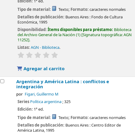
Edición:
1ª ed.
Tipo de material:
Texto
; Formato:
caracteres normales
Detalles de publicación:
Buenos Aires :
Fondo de Cultura
Económica,
1995
Disponibilidad:
Ítems disponibles para préstamo:
Biblioteca
del Archivo General de la Nación
(1)
Signatura topográfica:
AGN
11252
.
Listas:
AGN - Biblioteca
.
valoración
Valoración media: 0.0 de 5 estrellas
Agregar al carrito
Argentina y América Latina : conflictos e
integración
por
Figari, Guillermo M
Series
Política argentina
; 325
Edición:
1ª ed.
Tipo de material:
Texto
; Formato:
caracteres normales
Detalles de publicación:
Buenos Aires :
Centro Editor de
América Latina,
1995