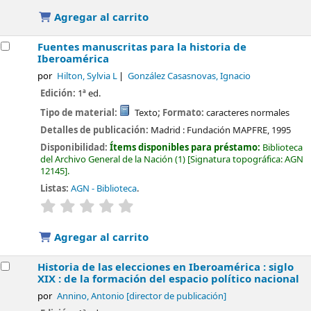
Agregar al carrito
Fuentes manuscritas para la historia de
Iberoamérica
por
Hilton, Sylvia L
González Casasnovas, Ignacio
Edición:
1ª ed.
Tipo de material:
Texto
; Formato:
caracteres normales
Detalles de publicación:
Madrid :
Fundación MAPFRE,
1995
Disponibilidad:
Ítems disponibles para préstamo:
Biblioteca
del Archivo General de la Nación
(1)
Signatura topográfica:
AGN
12145
.
Listas:
AGN - Biblioteca
.
valoración
Valoración media: 0.0 de 5 estrellas
Agregar al carrito
Historia de las elecciones en Iberoamérica : siglo
XIX : de la formación del espacio político nacional
por
Annino, Antonio
[director de publicación]