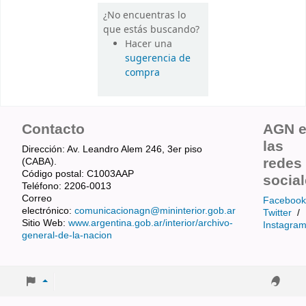
¿No encuentras lo
que estás buscando?
Hacer una
sugerencia de
compra
Contacto
AGN 
las
Dirección: Av. Leandro Alem 246, 3er piso
redes
(CABA).
Código postal: C1003AAP
socia
Teléfono: 2206-0013
Correo
Facebook
electrónico:
comunicacionagn@mininterior.gob.ar
Twitter
/
Sitio Web:
www.argentina.gob.ar/interior/archivo-
Instagra
general-de-la-nacion