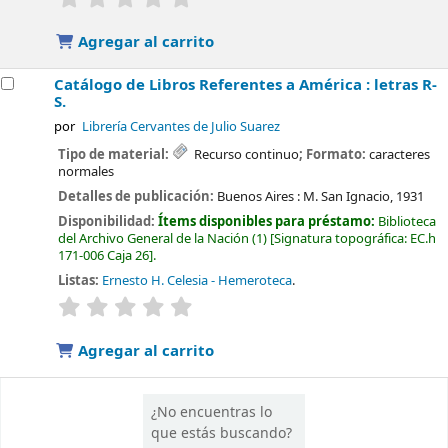
Agregar al carrito
Catálogo de Libros Referentes a América : letras R-
S.
por
Librería Cervantes de Julio Suarez
Tipo de material:
Recurso continuo
; Formato:
caracteres
normales
Detalles de publicación:
Buenos Aires :
M. San Ignacio,
1931
Disponibilidad:
Ítems disponibles para préstamo:
Biblioteca
del Archivo General de la Nación
(1)
Signatura topográfica:
EC.h
171-006 Caja 26
.
Listas:
Ernesto H. Celesia - Hemeroteca
.
valoración
Valoración media: 0.0 de 5 estrellas
Agregar al carrito
¿No encuentras lo
que estás buscando?