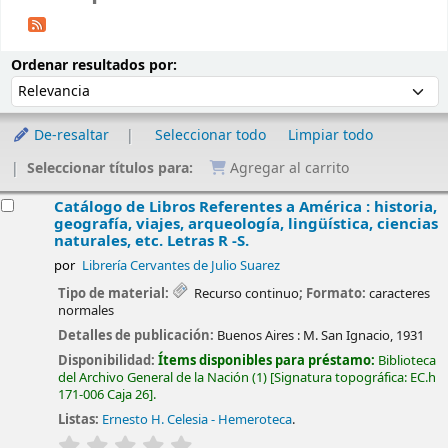
Ordenar
Ordenar por:
Ordenar resultados por:
De-resaltar
Seleccionar todo
Limpiar todo
Seleccionar títulos para:
Agregar al carrito
esultados
Catálogo de Libros Referentes a América : historia,
geografía, viajes, arqueología, lingüística, ciencias
naturales, etc. Letras R -S.
por
Librería Cervantes de Julio Suarez
Tipo de material:
Recurso continuo
; Formato:
caracteres
normales
Detalles de publicación:
Buenos Aires :
M. San Ignacio,
1931
Disponibilidad:
Ítems disponibles para préstamo:
Biblioteca
del Archivo General de la Nación
(1)
Signatura topográfica:
EC.h
171-006 Caja 26
.
Listas:
Ernesto H. Celesia - Hemeroteca
.
valoración
Valoración media: 0.0 de 5 estrellas