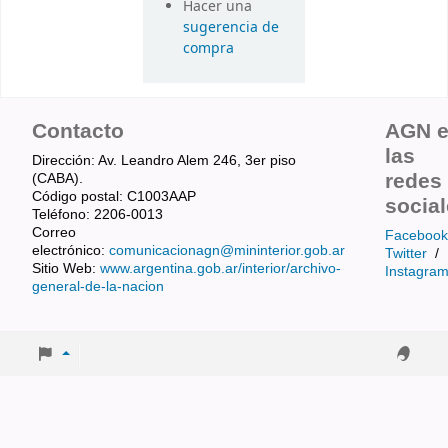
Hacer una
sugerencia de
compra
Contacto
AGN 
las
Dirección: Av. Leandro Alem 246, 3er piso
redes
(CABA).
Código postal: C1003AAP
socia
Teléfono: 2206-0013
Correo
Facebook
electrónico:
comunicacionagn@mininterior.gob.ar
Twitter
/
Sitio Web:
www.argentina.gob.ar/interior/archivo-
Instagra
general-de-la-nacion