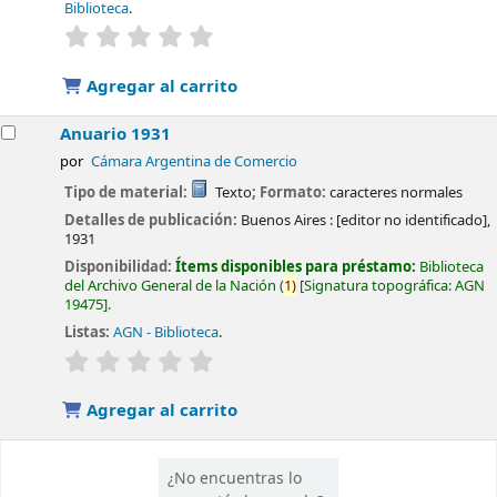
Biblioteca
.
valoración
Valoración media: 0.0 de 5 estrellas
Agregar al carrito
Anuario 1931
por
Cámara Argentina de Comercio
Tipo de material:
Texto
; Formato:
caracteres normales
Detalles de publicación:
Buenos Aires :
[editor no identificado],
1931
Disponibilidad:
Ítems disponibles para préstamo:
Biblioteca
del Archivo General de la Nación
(
1)
Signatura topográfica:
AGN
19475
.
Listas:
AGN - Biblioteca
.
valoración
Valoración media: 0.0 de 5 estrellas
Agregar al carrito
¿No encuentras lo