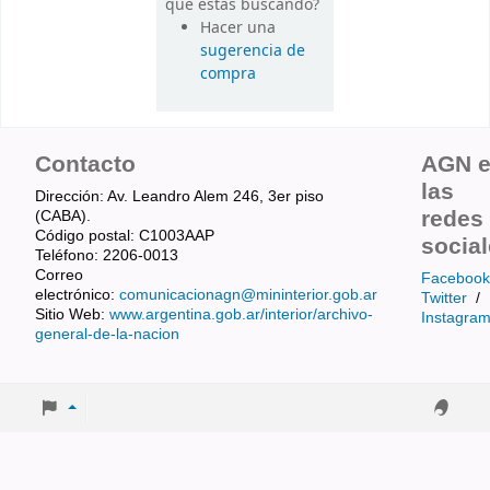
que estás buscando?
Hacer una
sugerencia de
compra
Contacto
AGN 
las
Dirección: Av. Leandro Alem 246, 3er piso
redes
(CABA).
Código postal: C1003AAP
socia
Teléfono: 2206-0013
Correo
Facebook
electrónico:
comunicacionagn@mininterior.gob.ar
Twitter
/
Sitio Web:
www.argentina.gob.ar/interior/archivo-
Instagra
general-de-la-nacion