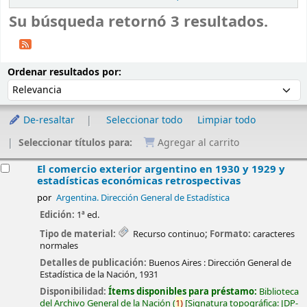
Su búsqueda retornó 3 resultados.
Ordenar
Ordenar por:
Ordenar resultados por:
De-resaltar
Seleccionar todo
Limpiar todo
Seleccionar títulos para:
Agregar al carrito
esultados
El comercio exterior argentino en 1930 y 1929 y
estadísticas económicas retrospectivas
por
Argentina. Dirección General de Estadística
Edición:
1ª ed.
Tipo de material:
Recurso continuo
; Formato:
caracteres
normales
Detalles de publicación:
Buenos Aires :
Dirección General de
Estadística de la Nación,
1931
Disponibilidad:
Ítems disponibles para préstamo:
Biblioteca
del Archivo General de la Nación
(
1)
Signatura topográfica:
JDP-