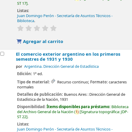
ST 17
.
Listas:
Juan Domingo Perón - Secretaría de Asuntos Técnicos -
Biblioteca
.
valoración
Valoración media: 0.0 de 5 estrellas
Agregar al carrito
El comercio exterior argentino en los primeros
semestres de 1931 y 1930
por
Argentina. Dirección General de Estadística
Edición:
1ª ed.
Tipo de material:
Recurso continuo
; Formato:
caracteres
normales
Detalles de publicación:
Buenos Aires :
Dirección General de
Estadística de la Nación,
1931
Disponibilidad:
Ítems disponibles para préstamo:
Biblioteca
del Archivo General de la Nación
(
1)
Signatura topográfica:
JDP-
ST 22
.
Listas:
Juan Domingo Perón - Secretaría de Asuntos Técnicos -