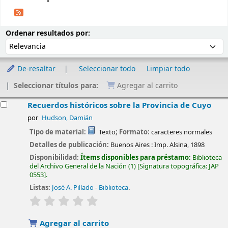
Ordenar
Ordenar por:
Ordenar resultados por:
De-resaltar
Seleccionar todo
Limpiar todo
Seleccionar títulos para:
Agregar al carrito
esultados
Recuerdos históricos sobre la Provincia de Cuyo
por
Hudson, Damián
Tipo de material:
Texto
; Formato:
caracteres normales
Detalles de publicación:
Buenos Aires :
Imp. Alsina,
1898
Disponibilidad:
Ítems disponibles para préstamo:
Biblioteca
del Archivo General de la Nación
(1)
Signatura topográfica:
JAP
0553
.
Listas:
José A. Pillado - Biblioteca
.
valoración
Valoración media: 0.0 de 5 estrellas
Agregar al carrito