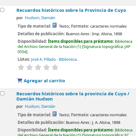
Recuerdos históricos sobre la Provincia de Cuyo
por
Hudson, Damián
Tipo de material:
Texto
; Formato:
caracteres normales
Detalles de publicación:
Buenos Aires :
Imp. Alsina,
1898
Disponibilidad:
Ítems disponibles para préstamo:
Biblioteca
del Archivo General de la Nación
(1)
Signatura topográfica:
JAP
0554
.
Listas:
José A. Pillado - Biblioteca
.
valoración
Valoración media: 0.0 de 5 estrellas
Agregar al carrito
Recuerdos históricos sobre la provincia de Cuyo /
Damián Hudson
por
Hudson, Damián
Tipo de material:
Texto
; Formato:
caracteres normales
Detalles de publicación:
Buenos Aires :
J. A. Alsina,
1898
Disponibilidad:
Ítems disponibles para préstamo:
Biblioteca
del Archivo General de la Nación
(1)
Signatura topográfica:
EC