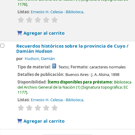
1176
.
Listas:
Ernesto H. Celesia - Biblioteca
.
valoración
Valoración media: 0.0 de 5 estrellas
Agregar al carrito
Recuerdos históricos sobre la provincia de Cuyo /
Damián Hudson
por
Hudson, Damián
Tipo de material:
Texto
; Formato:
caracteres normales
Detalles de publicación:
Buenos Aires :
J. A. Alsina,
1898
Disponibilidad:
Ítems disponibles para préstamo:
Biblioteca
del Archivo General de la Nación
(1)
Signatura topográfica:
EC
1177
.
Listas:
Ernesto H. Celesia - Biblioteca
.
valoración
Valoración media: 0.0 de 5 estrellas
Agregar al carrito