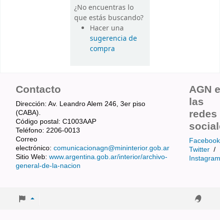
¿No encuentras lo
que estás buscando?
Hacer una
sugerencia de
compra
Contacto
AGN 
las
Dirección: Av. Leandro Alem 246, 3er piso
redes
(CABA).
Código postal: C1003AAP
socia
Teléfono: 2206-0013
Correo
Facebook
electrónico:
comunicacionagn@mininterior.gob.ar
Twitter
/
Sitio Web:
www.argentina.gob.ar/interior/archivo-
Instagra
general-de-la-nacion