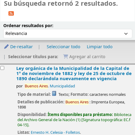
Su búsqueda retornó 2 resultados.
Ordenar
Ordenar por:
Ordenar resultados por:
De-resaltar
Seleccionar todo
Limpiar todo
Seleccionar títulos para:
Agregar al carrito
esultados
Ley orgánica de la Municipalidad de la Capital de
1º de noviembre de 1882 y ley de 25 de octubre de
1890 declarándola nuevamente en vigencia
por
Buenos
Aires
. Municipalidad
Tipo de material:
Texto
; Formato:
caracteres normales
Detalles de publicación:
Buenos
Aires
:
Imprenta Europea,
1898
Disponibilidad:
Ítems disponibles para préstamo:
Biblioteca
del Archivo General de la Nación
(1)
Signatura topográfica:
EC.f
04-15
.
Listas:
Ernesto H. Celesia - Folletos
.