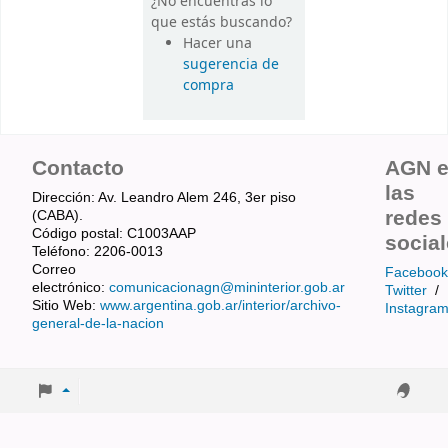
¿No encuentras lo
que estás buscando?
Hacer una
sugerencia de
compra
Contacto
AGN 
las
Dirección: Av. Leandro Alem 246, 3er piso
redes
(CABA).
Código postal: C1003AAP
socia
Teléfono: 2206-0013
Correo
Facebook
electrónico:
comunicacionagn@mininterior.gob.ar
Twitter
/
Sitio Web:
www.argentina.gob.ar/interior/archivo-
Instagra
general-de-la-nacion