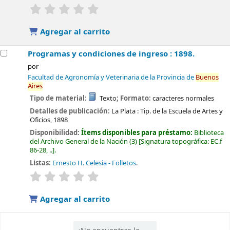
valoración
Valoración media: 0.0 de 5 estrellas
Agregar al carrito
Programas y condiciones de ingreso : 1898.
por
Facultad de Agronomía y Veterinaria de la Provincia de
Buenos
Aires
Tipo de material:
Texto
; Formato:
caracteres normales
Detalles de publicación:
La Plata :
Tip. de la Escuela de Artes y
Oficios,
1898
Disponibilidad:
Ítems disponibles para préstamo:
Biblioteca
del Archivo General de la Nación
(3)
Signatura topográfica:
EC.f
86-28, ..
.
Listas:
Ernesto H. Celesia - Folletos
.
valoración
Valoración media: 0.0 de 5 estrellas
Agregar al carrito