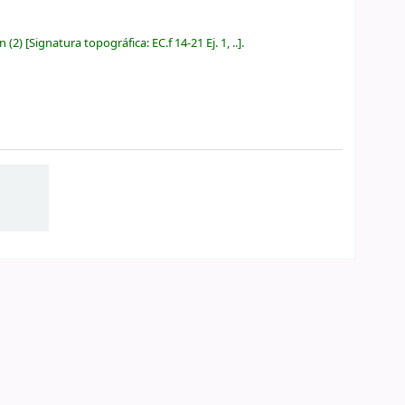
ón
(2)
Signatura topográfica:
EC.f 14-21 Ej. 1, ..
.