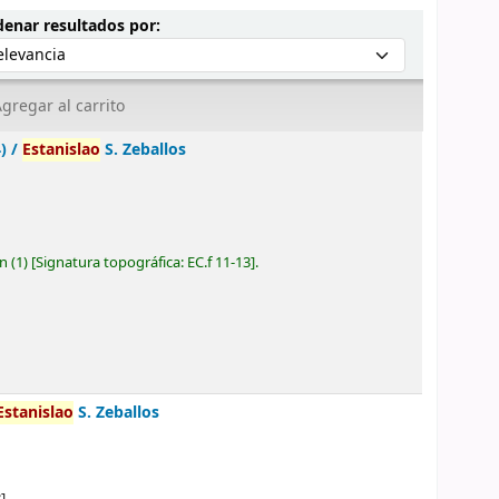
Ordenar por:
enar resultados por:
gregar al carrito
) /
Estanislao
S. Zeballos
ón
(1)
Signatura topográfica:
EC.f 11-13
.
Estanislao
S. Zeballos
]