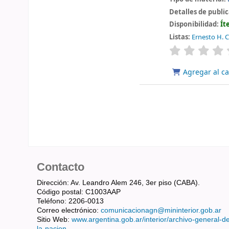
Detalles de publi
Disponibilidad:
Ít
Listas:
Ernesto H. C
valoración
Agregar al ca
Contacto
Dirección: Av. Leandro Alem 246, 3er piso (CABA).
Código postal: C1003AAP
Teléfono: 2206-0013
Correo electrónico:
comunicacionagn@mininterior.gob.ar
Sitio Web:
www.argentina.gob.ar/interior/archivo-general-d
la-nacion