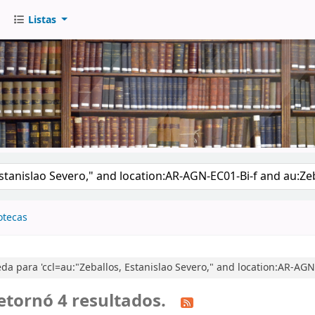
Listas
go
otecas
a para 'ccl=au:"Zeballos, Estanislao Severo," and location:AR-AGN-
etornó 4 resultados.