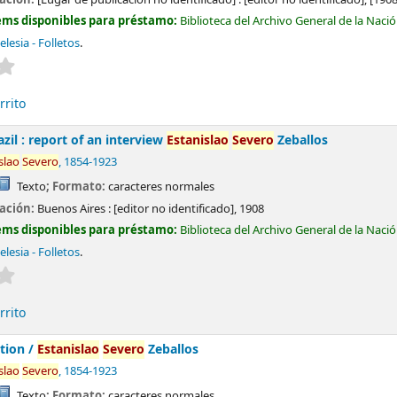
ems disponibles para préstamo:
Biblioteca del Archivo General de la Naci
elesia - Folletos
.
Valoración media: 0.0 de 5 estrellas
rrito
zil : report of an interview
Estanislao
Severo
Zeballos
slao
Severo
, 1854-1923
Texto
; Formato:
caracteres normales
cación:
Buenos Aires :
[editor no identificado],
1908
ems disponibles para préstamo:
Biblioteca del Archivo General de la Naci
elesia - Folletos
.
Valoración media: 0.0 de 5 estrellas
rrito
tion /
Estanislao
Severo
Zeballos
slao
Severo
, 1854-1923
Texto
; Formato:
caracteres normales