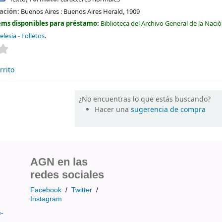
cación:
Buenos Aires :
Buenos Aires Herald,
1909
ems disponibles para préstamo:
Biblioteca del Archivo General de la Naci
elesia - Folletos
.
Valoración media: 0.0 de 5 estrellas
rrito
¿No encuentras lo que estás buscando?
Hacer una
sugerencia de compra
AGN en las
redes sociales
Facebook
/
Twitter
/
Instagram
e-