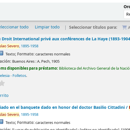
Ord
eleccionar todo
Limpiar todo
Seleccionar títulos para:
A
u Droit International privé aux conférences de La Haye (1893-1904
slao
Severo
, 1895-1958
Texto
; Formato:
caracteres normales
cación:
Buenos Aires :
A. Pech,
1905
ems disponibles para préstamo:
Biblioteca del Archivo General de la Naci
elesia - Folletos
.
Valoración media: 0.0 de 5 estrellas
rrito
ado en el banquete dado en honor del doctor Basilio Cittadini /
slao
Severo
, 1895-1958
Texto
; Formato:
caracteres normales
cación:
[Lugar de publicación no identificado] :
[editor no identificado],
[1908