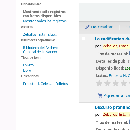
Disponibilidad
Ordenar
Mostrando sólo registros
con ítems disponibles
Mostrar todos los registros
De-resaltar
S
Autores
Zeballos, Estanislao...
Resultados
La codification d
Bibliotecas depositarias
por
Zeballos,
Estani
Biblioteca del Archivo
General de la Nación
Tipo de material:
Tipos de ítem
Detalles de publi
Folleto
Disponibilidad:
Ít
Libro
Listas:
Ernesto H. C
Ubicaciones
valoración
Ernesto H. Celesia - Folletos
Agregar al ca
Discurso pronunci
por
Zeballos,
Estani
Tipo de material:
Detalles de publi