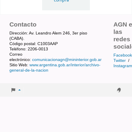
compra
Contacto
AGN 
las
Dirección: Av. Leandro Alem 246, 3er piso
redes
(CABA).
Código postal: C1003AAP
socia
Teléfono: 2206-0013
Correo
Facebook
electrónico:
comunicacionagn@mininterior.gob.ar
Twitter
/
Sitio Web:
www.argentina.gob.ar/interior/archivo-
Instagra
general-de-la-nacion