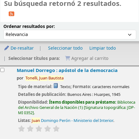
Su búsqueda retornó 2 resultados.
Ordenar
Ordenar por:
Ordenar resultados por:
De-resaltar
Seleccionar todo
Limpiar todo
Seleccionar títulos para:
Agregar al carrito
esultados
Manuel Dorrego : apóstol de la democracia
por
Tonelli,
Juan
Bautista
Tipo de material:
Texto
; Formato:
caracteres normales
Detalles de publicación:
Buenos Aires :
Huarpes,
1945
Disponibilidad:
Ítems disponibles para préstamo:
Biblioteca
del Archivo General de la Nación
(1)
Signatura topográfica:
JDP-
MI 0352
.
Listas:
Juan
Domingo Perón - Ministerio del Interior
.
valoración
Valoración media: 0.0 de 5 estrellas