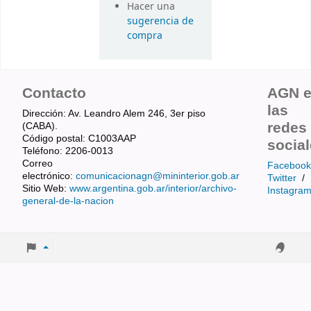
Hacer una
sugerencia de
compra
Contacto
AGN 
las
Dirección: Av. Leandro Alem 246, 3er piso
redes
(CABA).
Código postal: C1003AAP
socia
Teléfono: 2206-0013
Correo
Facebook
electrónico:
comunicacionagn@mininterior.gob.ar
Twitter
/
Sitio Web:
www.argentina.gob.ar/interior/archivo-
Instagra
general-de-la-nacion