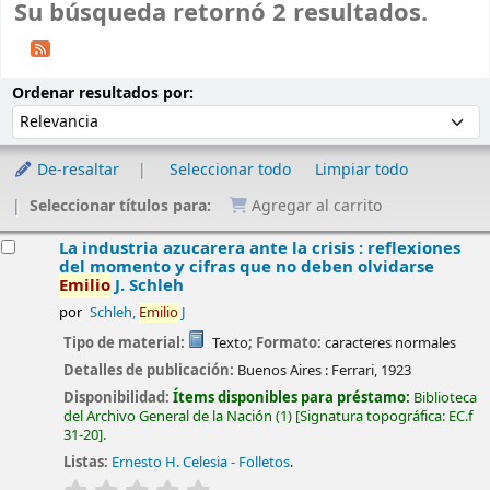
Su búsqueda retornó 2 resultados.
Ordenar
Ordenar por:
Ordenar resultados por:
De-resaltar
Seleccionar todo
Limpiar todo
Seleccionar títulos para:
Agregar al carrito
esultados
La industria azucarera ante la crisis : reflexiones
del momento y cifras que no deben olvidarse
Emilio
J. Schleh
por
Schleh,
Emilio
J
Tipo de material:
Texto
; Formato:
caracteres normales
Detalles de publicación:
Buenos Aires :
Ferrari,
1923
Disponibilidad:
Ítems disponibles para préstamo:
Biblioteca
del Archivo General de la Nación
(1)
Signatura topográfica:
EC.f
31-20
.
Listas:
Ernesto H. Celesia - Folletos
.
valoración
Valoración media: 0.0 de 5 estrellas