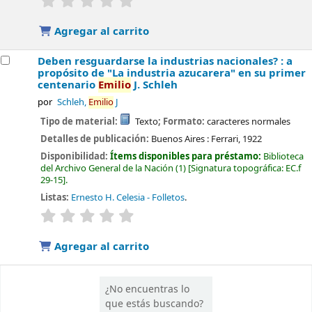
Agregar al carrito
Deben resguardarse la industrias nacionales? : a
propósito de "La industria azucarera" en su primer
centenario
Emilio
J. Schleh
por
Schleh,
Emilio
J
Tipo de material:
Texto
; Formato:
caracteres normales
Detalles de publicación:
Buenos Aires :
Ferrari,
1922
Disponibilidad:
Ítems disponibles para préstamo:
Biblioteca
del Archivo General de la Nación
(1)
Signatura topográfica:
EC.f
29-15
.
Listas:
Ernesto H. Celesia - Folletos
.
valoración
Valoración media: 0.0 de 5 estrellas
Agregar al carrito
¿No encuentras lo
que estás buscando?