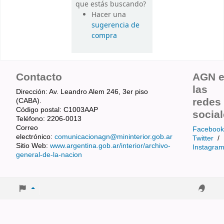
que estás buscando?
Hacer una
sugerencia de
compra
Contacto
AGN 
las
Dirección: Av. Leandro Alem 246, 3er piso
redes
(CABA).
Código postal: C1003AAP
socia
Teléfono: 2206-0013
Correo
Facebook
electrónico:
comunicacionagn@mininterior.gob.ar
Twitter
/
Sitio Web:
www.argentina.gob.ar/interior/archivo-
Instagra
general-de-la-nacion