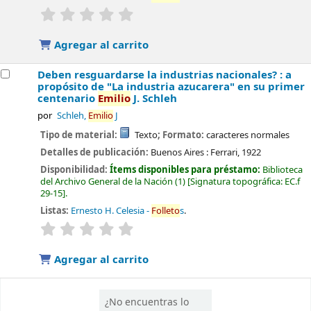
valoración
Valoración media: 0.0 de 5 estrellas
Agregar al carrito
Deben resguardarse la industrias nacionales? : a
propósito de "La industria azucarera" en su primer
centenario
Emilio
J. Schleh
por
Schleh,
Emilio
J
Tipo de material:
Texto
; Formato:
caracteres normales
Detalles de publicación:
Buenos Aires :
Ferrari,
1922
Disponibilidad:
Ítems disponibles para préstamo:
Biblioteca
del Archivo General de la Nación
(1)
Signatura topográfica:
EC.f
29-15
.
Listas:
Ernesto H. Celesia -
Folleto
s
.
valoración
Valoración media: 0.0 de 5 estrellas
Agregar al carrito
¿No encuentras lo