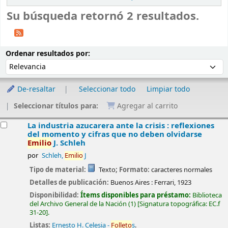
Su búsqueda retornó 2 resultados.
Ordenar
Ordenar por:
Ordenar resultados por:
De-resaltar
Seleccionar todo
Limpiar todo
Seleccionar títulos para:
Agregar al carrito
esultados
La industria azucarera ante la crisis : reflexiones
del momento y cifras que no deben olvidarse
Emilio
J. Schleh
por
Schleh,
Emilio
J
Tipo de material:
Texto
; Formato:
caracteres normales
Detalles de publicación:
Buenos Aires :
Ferrari,
1923
Disponibilidad:
Ítems disponibles para préstamo:
Biblioteca
del Archivo General de la Nación
(1)
Signatura topográfica:
EC.f
31-20
.
Listas:
Ernesto H. Celesia -
Folleto
s
.