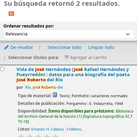
Su búsqueda retornó 2 resultados.
Ordenar
Ordenar por:
Ordenar resultados por:
De-resaltar
Seleccionar todo
Limpiar todo
Seleccionar títulos para:
Agregar al carrito
esultados
Vida de
José
Hernández (
José
Rafael Hernández y
Pueyrredón) : datos para una biografía del poeta
José
Roberto
del Río
por
Río,
José
Roberto
del
Tipo de material:
Texto
; Formato:
caracteres normales
Detalles de publicación:
Pergamino :
E. Vidaurreta,
1944
Disponibilidad:
Ítems disponibles para préstamo:
Biblioteca
del Archivo General de la Nación
(1)
Signatura topográfica:
EC.f
75-18
.
Listas:
Ernesto H. Celesia - Folletos
.
valoración
Valoración media: 0.0 de 5 estrellas