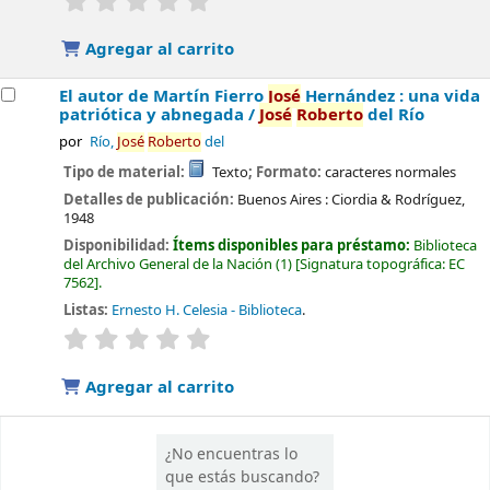
Agregar al carrito
El autor de Martín Fierro
José
Hernández : una vida
patriótica y abnegada /
José
Roberto
del Río
por
Río,
José
Roberto
del
Tipo de material:
Texto
; Formato:
caracteres normales
Detalles de publicación:
Buenos Aires :
Ciordia & Rodríguez,
1948
Disponibilidad:
Ítems disponibles para préstamo:
Biblioteca
del Archivo General de la Nación
(1)
Signatura topográfica:
EC
7562
.
Listas:
Ernesto H. Celesia - Biblioteca
.
valoración
Valoración media: 0.0 de 5 estrellas
Agregar al carrito
¿No encuentras lo
que estás buscando?