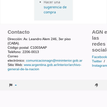
Hacer una
sugerencia de
compra
Contacto
AGN 
las
Dirección: Av. Leandro Alem 246, 3er piso
redes
(CABA).
Código postal: C1003AAP
socia
Teléfono: 2206-0013
Correo
Facebook
electrónico:
comunicacionagn@mininterior.gob.ar
Twitter
/
Sitio Web:
www.argentina.gob.ar/interior/archivo-
Instagra
general-de-la-nacion