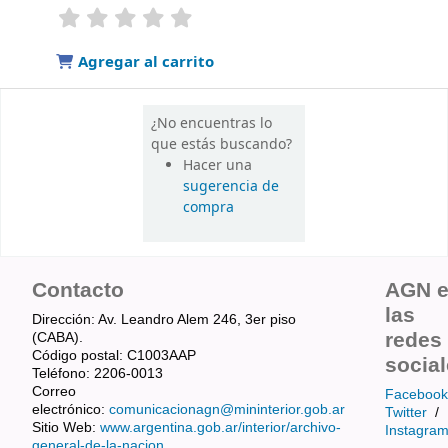
valoración
Valoración media: 0.0 de 5 estrellas
Agregar al carrito
¿No encuentras lo
que estás buscando?
Hacer una
sugerencia de
compra
Contacto
AGN 
las
Dirección: Av. Leandro Alem 246, 3er piso
redes
(CABA).
Código postal: C1003AAP
socia
Teléfono: 2206-0013
Correo
Facebook
electrónico:
comunicacionagn@mininterior.gob.ar
Twitter
/
Sitio Web:
www.argentina.gob.ar/interior/archivo-
Instagra
general-de-la-nacion