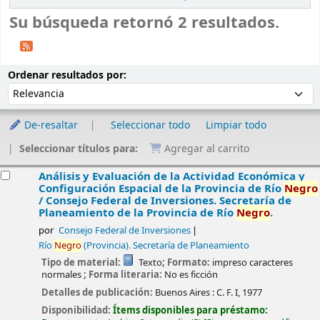
Su búsqueda retornó 2 resultados.
Ordenar
Ordenar por:
Ordenar resultados por:
De-resaltar
Seleccionar todo
Limpiar todo
Seleccionar títulos para:
Agregar al carrito
esultados
Análisis y Evaluación de la Actividad Económica y
Configuración Espacial de la Provincia de Río
Negro
/
Consejo Federal de Inversiones. Secretaría de
Planeamiento de la Provincia de Río
Negro
.
por
Consejo Federal de Inversiones
Río
Negro
(Provincia). Secretaría de Planeamiento
Tipo de material:
Texto
; Formato:
impreso caracteres
normales
; Forma literaria:
No es ficción
Detalles de publicación:
Buenos Aires :
C. F. I,
1977
Disponibilidad:
Ítems disponibles para préstamo: