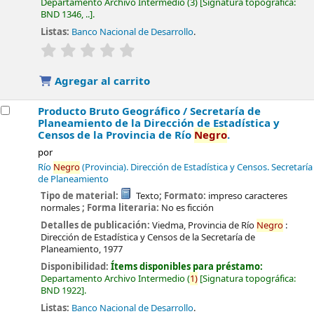
Departamento Archivo Intermedio
(3)
Signatura topográfica:
BND 1346, ..
.
Listas:
Banco Nacional de Desarrollo
.
valoración
Valoración media: 0.0 de 5 estrellas
Agregar al carrito
Producto Bruto Geográfico /
Secretaría de
Planeamiento de la Dirección de Estadística y
Censos de la Provincia de Río
Negro
.
por
Río
Negro
(Provincia). Dirección de Estadística y Censos. Secretaría
de Planeamiento
Tipo de material:
Texto
; Formato:
impreso caracteres
normales
; Forma literaria:
No es ficción
Detalles de publicación:
Viedma, Provincia de Río
Negro
:
Dirección de Estadística y Censos de la Secretaría de
Planeamiento,
1977
Disponibilidad:
Ítems disponibles para préstamo:
Departamento Archivo Intermedio
(
1)
Signatura topográfica:
BND 1922
.
Listas:
Banco Nacional de Desarrollo
.