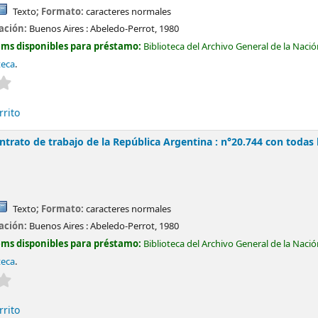
Texto
; Formato:
caracteres normales
cación:
Buenos Aires :
Abeledo-Perrot,
1980
ems disponibles para préstamo:
Biblioteca del Archivo General de la Naci
teca
.
Valoración media: 0.0 de 5 estrellas
rrito
ntrato de trabajo de la República Argentina : n°20.744 con todas 
Texto
; Formato:
caracteres normales
cación:
Buenos Aires :
Abeledo-Perrot,
1980
ems disponibles para préstamo:
Biblioteca del Archivo General de la Naci
teca
.
Valoración media: 0.0 de 5 estrellas
rrito