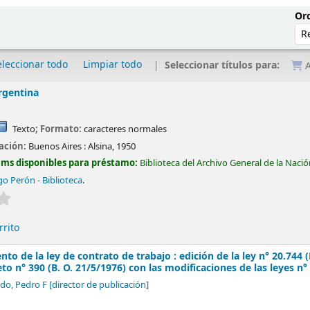
Ord
eleccionar todo
Limpiar todo
Seleccionar títulos para:
A
argentina
Texto
; Formato:
caracteres normales
cación:
Buenos Aires :
Alsina,
1950
ems disponibles para préstamo:
Biblioteca del Archivo General de la Naci
o Perón - Biblioteca
.
Valoración media: 0.0 de 5 estrellas
rrito
 de la ley de contrato de trabajo : edición de la ley n° 20.744 (B
to n° 390 (B. O. 21/5/1976) con las modificaciones de las leyes n°
do, Pedro F
[director de publicación]