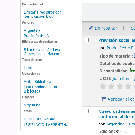
Disponibilidad
Ordenar
Limitar a registros con
ítems disponibles
Autores
De-resaltar
S
Argentina
Prado, Pedro F.
Resultados
Previsión social 
Bibliotecas depositarias
por
Prado, Pedro F
Biblioteca del Archivo
General de la Nación
Tipo de material:
Tipos de ítem
Detalles de publi
Libro
Disponibilidad:
Ít
Ubicaciones
Listas:
Juan Doming
AGN - Biblioteca
valoración
Juan Domingo Perón -
Biblioteca
Lugares
Agregar al ca
Argentina
Nuevo ordenamiento
Temas
conforme al decre
DERECHO LABORAL
por
Argentina
Pra
LEGISLACION ARGENTIN...
Edición:
3ª ed.