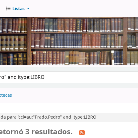
Listas
go
otecas
a para 'ccl=au:"Prado,Pedro" and itype:LIBRO'
etornó 3 resultados.