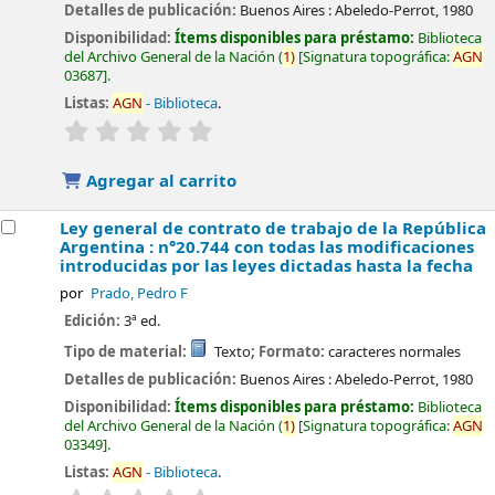
Detalles de publicación:
Buenos Aires :
Abeledo-Perrot,
1980
Disponibilidad:
Ítems disponibles para préstamo:
Biblioteca
del Archivo General de la Nación
(
1)
Signatura topográfica:
AGN
03687
.
Listas:
AGN
- Biblioteca
.
valoración
Valoración media: 0.0 de 5 estrellas
Agregar al carrito
Ley general de contrato de trabajo de la República
Argentina : n°20.744 con todas las modificaciones
introducidas por las leyes dictadas hasta la fecha
por
Prado, Pedro F
Edición:
3ª ed.
Tipo de material:
Texto
; Formato:
caracteres normales
Detalles de publicación:
Buenos Aires :
Abeledo-Perrot,
1980
Disponibilidad:
Ítems disponibles para préstamo:
Biblioteca
del Archivo General de la Nación
(
1)
Signatura topográfica:
AGN
03349
.
Listas:
AGN
- Biblioteca
.
valoración