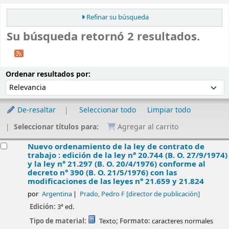
Refinar su búsqueda
Su búsqueda retornó 2 resultados.
Ordenar
Ordenar por:
Ordenar resultados por:
De-resaltar
Seleccionar todo
Limpiar todo
Seleccionar títulos para:
Agregar al carrito
esultados
Nuevo ordenamiento de la ley de contrato de
trabajo : edición de la ley n° 20.744 (B. O. 27/9/1974)
y la ley n° 21.297 (B. O. 20/4/1976) conforme al
decreto n° 390 (B. O. 21/5/1976) con las
modificaciones de las leyes n° 21.659 y 21.824
por
Argentina
Prado, Pedro F
[director de publicación]
Edición:
3ª ed.
Tipo de material:
Texto
; Formato:
caracteres normales