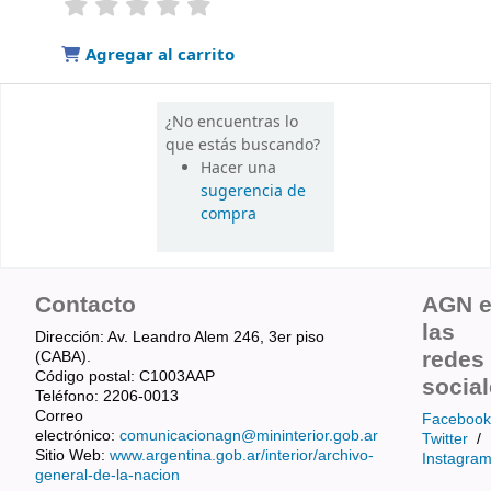
Valoración media: 0.0 de 5 estrellas
Agregar al carrito
¿No encuentras lo
que estás buscando?
Hacer una
sugerencia de
compra
Contacto
AGN 
las
Dirección: Av. Leandro Alem 246, 3er piso
redes
(CABA).
Código postal: C1003AAP
socia
Teléfono: 2206-0013
Correo
Facebook
electrónico:
comunicacionagn@mininterior.gob.ar
Twitter
/
Sitio Web:
www.argentina.gob.ar/interior/archivo-
Instagra
general-de-la-nacion