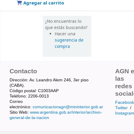
Agregar al carrito
¿No encuentras lo
que estás buscando?
Hacer una
sugerencia de
compra
Contacto
AGN 
las
Dirección: Av. Leandro Alem 246, 3er piso
redes
(CABA).
Código postal: C1003AAP
socia
Teléfono: 2206-0013
Correo
Facebook
electrónico:
comunicacionagn@mininterior.gob.ar
Twitter
/
Sitio Web:
www.argentina.gob.ar/interior/archivo-
Instagra
general-de-la-nacion