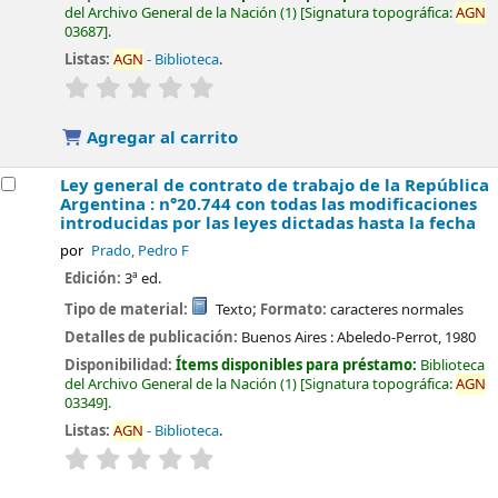
del Archivo General de la Nación
(1)
Signatura topográfica:
AGN
03687
.
Listas:
AGN
- Biblioteca
.
valoración
Valoración media: 0.0 de 5 estrellas
Agregar al carrito
Ley general de contrato de trabajo de la República
Argentina : n°20.744 con todas las modificaciones
introducidas por las leyes dictadas hasta la fecha
por
Prado, Pedro F
Edición:
3ª ed.
Tipo de material:
Texto
; Formato:
caracteres normales
Detalles de publicación:
Buenos Aires :
Abeledo-Perrot,
1980
Disponibilidad:
Ítems disponibles para préstamo:
Biblioteca
del Archivo General de la Nación
(1)
Signatura topográfica:
AGN
03349
.
Listas:
AGN
- Biblioteca
.
valoración
Valoración media: 0.0 de 5 estrellas