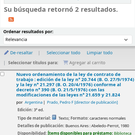
Su búsqueda retornó 2 resultados.
Ordenar
Ordenar por:
Ordenar resultados por:
De-resaltar
Seleccionar todo
Limpiar todo
Seleccionar títulos para:
Agregar al carrito
esultados
Nuevo ordenamiento de la ley de contrato de
trabajo : edición de la ley n° 20.744 (B. O. 27/9/1974)
y la ley n° 21.297 (B. O. 20/4/1976) conforme al
decreto n° 390 (B. O. 21/5/1976) con las
modificaciones de las leyes n° 21.659 y 21.824
por
Argentina
Prado, Pedro F
[director de publicación]
Edición:
3ª ed.
Tipo de material:
Texto
; Formato:
caracteres normales
Detalles de publicación:
Buenos Aires :
Abeledo-Perrot,
1980
Disponibilidad:
Ítems disponibles para préstamo:
Biblioteca