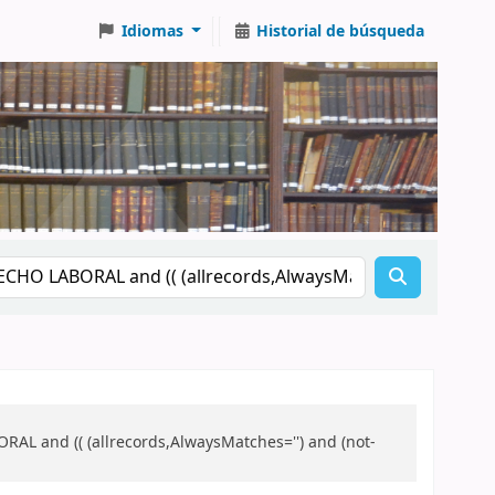
Idiomas
Historial de búsqueda
AL and (( (allrecords,AlwaysMatches='') and (not-