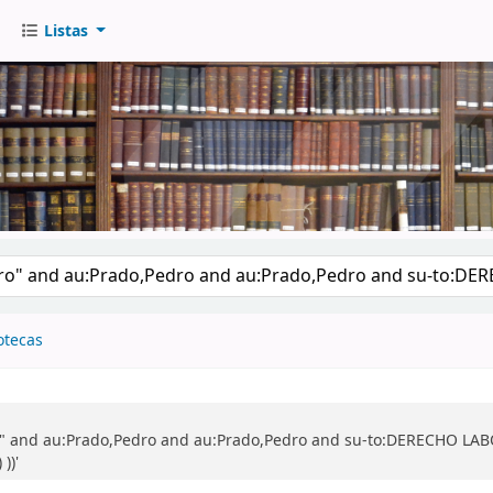
Listas
go
otecas
" and au:Prado,Pedro and au:Prado,Pedro and su-to:DERECHO LABOR
))'