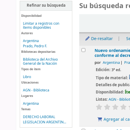
Su búsqueda r
Refinar su búsqueda
Disponibilidad
Ordenar
Limitar a registros con
ítems disponibles
Autores
De-resaltar
S
Argentina
Prado, Pedro F.
Resultados
Nuevo ordenamiento
Bibliotecas depositarias
conforme al decre
Biblioteca del Archivo
por
Argentina
Pra
General de la Nación
Edición:
3ª ed.
Tipos de ítem
Libro
Tipo de material:
Ubicaciones
Detalles de publi
AGN - Biblioteca
Disponibilidad:
Ít
Lugares
Listas:
AGN - Biblio
Argentina
valoración
Temas
DERECHO LABORAL
Agregar al ca
LEGISLACION ARGENTIN...