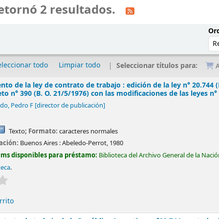
etornó 2 resultados.
Ord
eleccionar todo
Limpiar todo
Seleccionar títulos para:
A
 de la ley de contrato de trabajo : edición de la ley n° 20.744 (B
to n° 390 (B. O. 21/5/1976) con las modificaciones de las leyes n°
do, Pedro F
[director de publicación]
Texto
; Formato:
caracteres normales
cación:
Buenos Aires :
Abeledo-Perrot,
1980
ems disponibles para préstamo:
Biblioteca del Archivo General de la Naci
teca
.
Valoración media: 0.0 de 5 estrellas
rrito