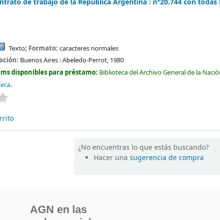
ntrato de trabajo de la República Argentina : n°20.744 con todas 
Texto
; Formato:
caracteres normales
cación:
Buenos Aires :
Abeledo-Perrot,
1980
ems disponibles para préstamo:
Biblioteca del Archivo General de la Naci
teca
.
Valoración media: 0.0 de 5 estrellas
rrito
¿No encuentras lo que estás buscando?
Hacer una
sugerencia de compra
AGN en las