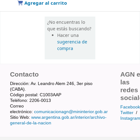
Agregar al carrito
¿No encuentras lo
que estás buscando?
Hacer una
sugerencia de
compra
Contacto
AGN 
las
Dirección: Av. Leandro Alem 246, 3er piso
redes
(CABA).
Código postal: C1003AAP
socia
Teléfono: 2206-0013
Correo
Facebook
electrónico:
comunicacionagn@mininterior.gob.ar
Twitter
/
Sitio Web:
www.argentina.gob.ar/interior/archivo-
Instagra
general-de-la-nacion