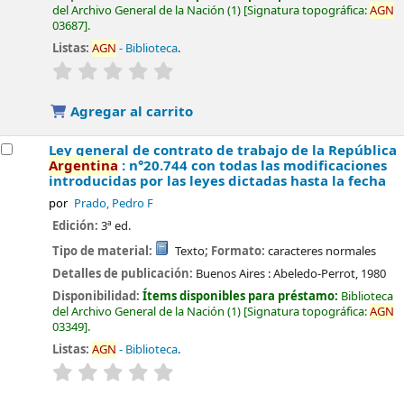
del Archivo General de la Nación
(1)
Signatura topográfica:
AGN
03687
.
Listas:
AGN
- Biblioteca
.
valoración
Valoración media: 0.0 de 5 estrellas
Agregar al carrito
Ley general de contrato de trabajo de la República
Argentina
: n°20.744 con todas las modificaciones
introducidas por las leyes dictadas hasta la fecha
por
Prado, Pedro F
Edición:
3ª ed.
Tipo de material:
Texto
; Formato:
caracteres normales
Detalles de publicación:
Buenos Aires :
Abeledo-Perrot,
1980
Disponibilidad:
Ítems disponibles para préstamo:
Biblioteca
del Archivo General de la Nación
(1)
Signatura topográfica:
AGN
03349
.
Listas:
AGN
- Biblioteca
.
valoración
Valoración media: 0.0 de 5 estrellas