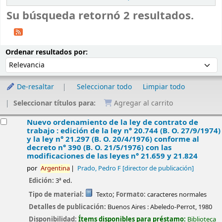
Su búsqueda retornó 2 resultados.
Ordenar
Ordenar por:
Ordenar resultados por:
De-resaltar
Seleccionar todo
Limpiar todo
Seleccionar títulos para:
Agregar al carrito
esultados
Nuevo ordenamiento de la ley de contrato de
trabajo : edición de la ley n° 20.744 (B. O. 27/9/1974)
y la ley n° 21.297 (B. O. 20/4/1976) conforme al
decreto n° 390 (B. O. 21/5/1976) con las
modificaciones de las leyes n° 21.659 y 21.824
por
Argentina
Prado, Pedro F
[director de publicación]
Edición:
3ª ed.
Tipo de material:
Texto
; Formato:
caracteres normales
Detalles de publicación:
Buenos Aires :
Abeledo-Perrot,
1980
Disponibilidad:
Ítems disponibles para préstamo:
Biblioteca