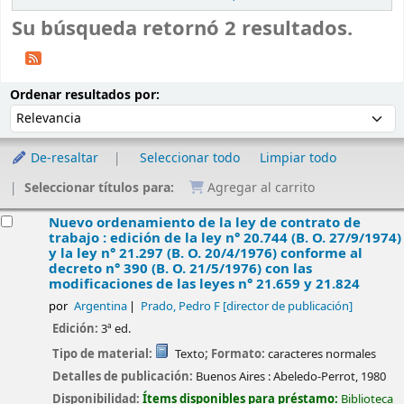
Su búsqueda retornó 2 resultados.
Ordenar
Ordenar por:
Ordenar resultados por:
De-resaltar
Seleccionar todo
Limpiar todo
Seleccionar títulos para:
Agregar al carrito
esultados
Nuevo ordenamiento de la ley de contrato de
trabajo : edición de la ley n° 20.744 (B. O. 27/9/1974)
y la ley n° 21.297 (B. O. 20/4/1976) conforme al
decreto n° 390 (B. O. 21/5/1976) con las
modificaciones de las leyes n° 21.659 y 21.824
por
Argentina
Prado, Pedro F
[director de publicación]
Edición:
3ª ed.
Tipo de material:
Texto
; Formato:
caracteres normales
Detalles de publicación:
Buenos Aires :
Abeledo-Perrot,
1980
Disponibilidad:
Ítems disponibles para préstamo:
Biblioteca