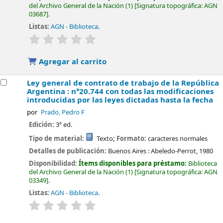
del Archivo General de la Nación
(1)
Signatura topográfica:
AGN
03687
.
Listas:
AGN - Biblioteca
.
valoración
Valoración media: 0.0 de 5 estrellas
Agregar al carrito
Ley general de contrato de trabajo de la República
Argentina : n°20.744 con todas las modificaciones
introducidas por las leyes dictadas hasta la fecha
por
Prado, Pedro F
Edición:
3ª ed.
Tipo de material:
Texto
; Formato:
caracteres normales
Detalles de publicación:
Buenos Aires :
Abeledo-Perrot,
1980
Disponibilidad:
Ítems disponibles para préstamo:
Biblioteca
del Archivo General de la Nación
(1)
Signatura topográfica:
AGN
03349
.
Listas:
AGN - Biblioteca
.
valoración
Valoración media: 0.0 de 5 estrellas