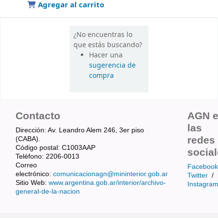
Agregar al carrito
¿No encuentras lo
que estás buscando?
Hacer una
sugerencia de
compra
Contacto
AGN 
las
Dirección: Av. Leandro Alem 246, 3er piso
redes
(CABA).
Código postal: C1003AAP
socia
Teléfono: 2206-0013
Correo
Facebook
electrónico:
comunicacionagn@mininterior.gob.ar
Twitter
/
Sitio Web:
www.argentina.gob.ar/interior/archivo-
Instagra
general-de-la-nacion