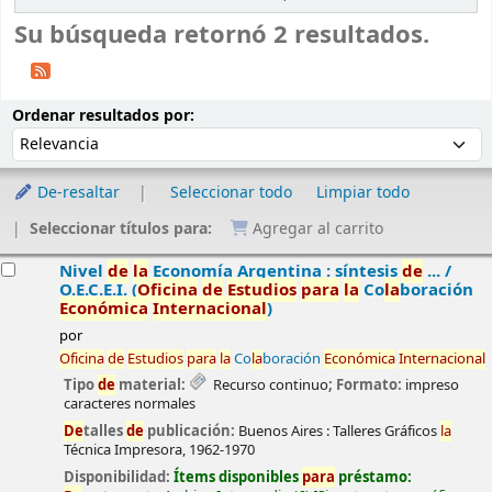
Su búsqueda retornó 2 resultados.
Ordenar
Ordenar por:
Ordenar resultados por:
De-resaltar
Seleccionar todo
Limpiar todo
Seleccionar títulos para:
Agregar al carrito
esultados
Nivel
de
la
Economía Argentina : síntesis
de
... /
O.E.C.E.I. (
Oficina
de
Estudios
para
la
Co
la
boración
Económica
Internacional
)
por
Oficina
de
Estudios
para
la
Co
la
boración
Económica
Internacional
Tipo
de
material:
Recurso continuo
; Formato:
impreso
caracteres normales
De
talles
de
publicación:
Buenos Aires :
Talleres Gráficos
la
Técnica Impresora,
1962-1970
Disponibilidad:
Ítems disponibles
para
préstamo: