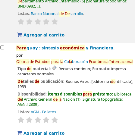
De
partamento Archivo Intermedio
(6)
Signatura topográfica:
BND 0982, ..
.
Listas:
Banco Nacional
de
De
sarrollo
.
valoración
Valoración media: 0.0
de
5 estrel
la
s
Agregar al carrito
Para
guay : síntesis
económica
y financiera.
por
Oficina
de
Estudios
para
la
Co
la
boración
Económica
Internacional
Tipo
de
material:
Recurso continuo
; Formato:
impreso
caracteres normales
De
talles
de
publicación:
Buenos Aires :
[editor no i
de
ntificado],
1959
Disponibilidad:
Ítems disponibles
para
préstamo:
Biblioteca
de
l Archivo General
de
la
Nación
(1)
Signatura topográfica:
AGN.f 2309
.
Listas:
AGN - Folletos
.
valoración
Valoración media: 0.0
de
5 estrel
la
s
Agregar al carrito