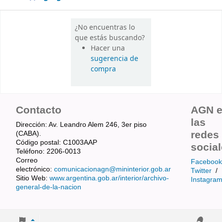
¿No encuentras lo
que estás buscando?
Hacer una
sugerencia de
compra
Contacto
AGN 
las
Dirección: Av. Leandro Alem 246, 3er piso
redes
(CABA).
Código postal: C1003AAP
socia
Teléfono: 2206-0013
Correo
Facebook
electrónico:
comunicacionagn@mininterior.gob.ar
Twitter
/
Sitio Web:
www.argentina.gob.ar/interior/archivo-
Instagra
general-de-la-nacion