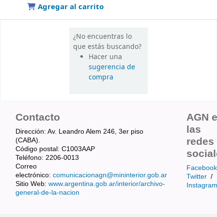
Agregar al carrito
¿No encuentras lo
que estás buscando?
Hacer una
sugerencia de
compra
Contacto
AGN 
las
Dirección: Av. Leandro Alem 246, 3er piso
redes
(CABA).
Código postal: C1003AAP
socia
Teléfono: 2206-0013
Correo
Facebook
electrónico:
comunicacionagn@mininterior.gob.ar
Twitter
/
Sitio Web:
www.argentina.gob.ar/interior/archivo-
Instagra
general-de-la-nacion