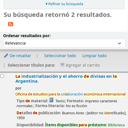
Refinar su búsqueda
Su búsqueda retornó 2 resultados.
Ordenar
Ordenar por:
Ordenar resultados por:
De-resaltar
Seleccionar todo
Limpiar todo
Seleccionar títulos para:
Agregar al carrito
esultados
La
industrialización y el ahorro
de
divisas en
la
Argentina.
por
Oficina
de
estudios
para
la
co
la
boración
económica
internacional
Tipo
de
material:
Texto
; Formato:
impreso caracteres
normales
; Forma literaria:
No es ficción
De
talles
de
publicación:
Buenos Aires :
[editor no i
de
ntificado],
1959
Disponibilidad:
Ítems disponibles
para
préstamo:
Biblioteca