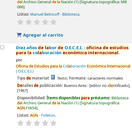
de
l Archivo General
de
la
Nación
(1)
Signatura topográfica:
MB
066
.
Listas:
Manuel Belnicoff - Biblioteca
.
valoración
Valoración media: 0.0
de
5 estrel
la
s
Agregar al carrito
Diez años
de
la
bor
de
O.E.C.E.I. :
oficina
de
estudios
para
la
co
la
boración
económica
internacional
.
por
Oficina
de
Estudios
para
la
Co
la
boración
Económica
Internacional
( O.E.C.E.I.)
Tipo
de
material:
Texto
; Formato:
caracteres normales
De
talles
de
publicación:
Buenos Aires :
[editor no i
de
ntificado],
[1967]
Disponibilidad:
Ítems disponibles
para
préstamo:
Biblioteca
de
l Archivo General
de
la
Nación
(1)
Signatura topográfica:
AGN
.f 0654
.
Listas:
AGN
- Folletos
.
valoración
Valoración media: 0.0
de
5 estrel
la
s