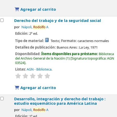
Agregar al carrito
Derecho del trabajo y de la seguridad social
por
Nápoli,
Rodolfo
A
Edición:
2ª ed.
Tipo de material:
Texto
; Formato:
caracteres normales
Detalles de publicación:
Buenos Aires :
La Ley,
1971
Disponibilidad:
Ítems disponibles para préstamo:
Biblioteca
del Archivo General de la Nación
(1)
Signatura topográfica:
AGN
03524
.
Listas:
AGN - Biblioteca
.
valoración
Valoración media: 0.0 de 5 estrellas
Agregar al carrito
Desarrollo, integración y derecho del trabajo :
estudio esquemático para América Latina
por
Nápoli,
Rodolfo
A
Edición:
1ª ed.