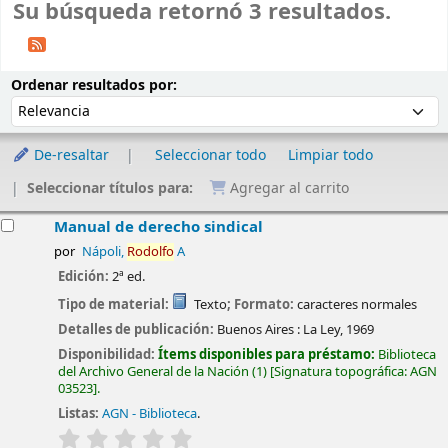
Su búsqueda retornó 3 resultados.
Ordenar
Ordenar por:
Ordenar resultados por:
De-resaltar
Seleccionar todo
Limpiar todo
Seleccionar títulos para:
Agregar al carrito
esultados
Manual de derecho sindical
por
Nápoli,
Rodolfo
A
Edición:
2ª ed.
Tipo de material:
Texto
; Formato:
caracteres normales
Detalles de publicación:
Buenos Aires :
La Ley,
1969
Disponibilidad:
Ítems disponibles para préstamo:
Biblioteca
del Archivo General de la Nación
(1)
Signatura topográfica:
AGN
03523
.
Listas:
AGN - Biblioteca
.
valoración
Valoración media: 0.0 de 5 estrellas