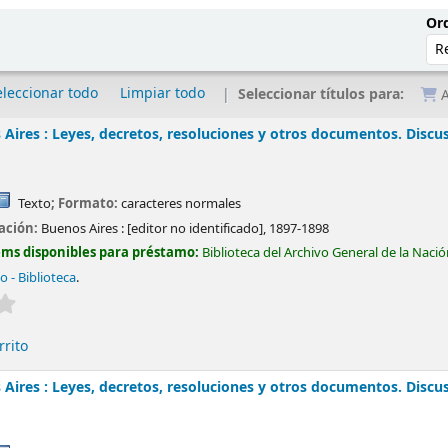
Ord
eleccionar todo
Limpiar todo
Seleccionar títulos para:
A
Aires : Leyes, decretos, resoluciones y otros documentos. Discu
Texto
; Formato:
caracteres normales
cación:
Buenos Aires :
[editor no identificado],
1897-1898
ems disponibles para préstamo:
Biblioteca del Archivo General de la Naci
do - Biblioteca
.
Valoración media: 0.0 de 5 estrellas
rrito
Aires : Leyes, decretos, resoluciones y otros documentos. Discu