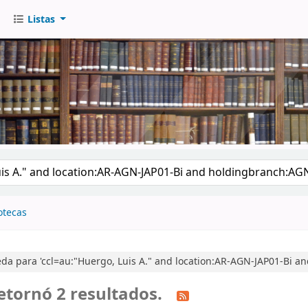
Listas
go
otecas
da para 'ccl=au:"Huergo, Luis A." and location:AR-AGN-JAP01-Bi a
etornó 2 resultados.