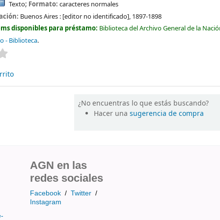
Texto
; Formato:
caracteres normales
cación:
Buenos Aires :
[editor no identificado],
1897-1898
ems disponibles para préstamo:
Biblioteca del Archivo General de la Naci
do - Biblioteca
.
Valoración media: 0.0 de 5 estrellas
rrito
¿No encuentras lo que estás buscando?
Hacer una
sugerencia de compra
AGN en las
redes sociales
Facebook
/
Twitter
/
Instagram
e-