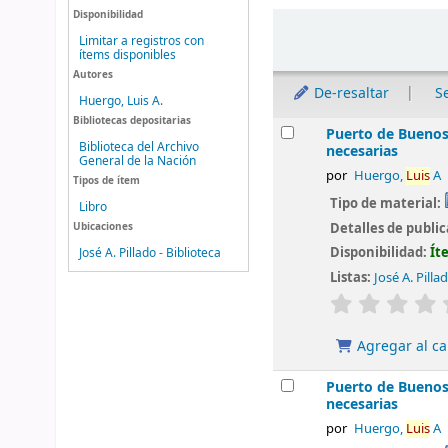
Disponibilidad
Ordenar
Limitar a registros con
ítems disponibles
Autores
De-resaltar
S
Huergo, Luis A.
Bibliotecas depositarias
Resultados
Puerto de Buenos 
Biblioteca del Archivo
necesarias
General de la Nación
por
Huergo,
Luis
A
Tipos de ítem
Tipo de material:
Libro
Ubicaciones
Detalles de publi
Disponibilidad:
Ít
José A. Pillado - Biblioteca
Listas:
José A. Pilla
valoración
Agregar al ca
Puerto de Buenos 
necesarias
por
Huergo,
Luis
A