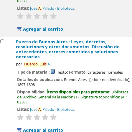
0237
.
Listas:
José
A.
Pillado - Biblioteca
.
valoración
Valoración media: 0.0 de 5 estrellas
Agregar al carrito
Puerto de Buenos Aires : Leyes, decretos,
resoluciones y otros documentos. Discusión de
antecedentes, errores cometidos y soluciones
necesarias
por
Huergo,
Luis
A
Tipo de material:
Texto
; Formato:
caracteres normales
Detalles de publicación:
Buenos Aires :
[editor no identificado],
1897-1898
Disponibilidad:
Ítems disponibles para préstamo:
Biblioteca
del Archivo General de la Nación
(1)
Signatura topográfica:
JAP
0238
.
Listas:
José
A.
Pillado - Biblioteca
.
valoración
Valoración media: 0.0 de 5 estrellas
Agregar al carrito