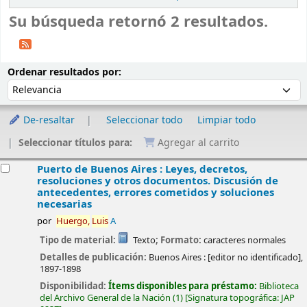
Su búsqueda retornó 2 resultados.
Ordenar
Ordenar por:
Ordenar resultados por:
De-resaltar
Seleccionar todo
Limpiar todo
Seleccionar títulos para:
Agregar al carrito
esultados
Puerto de Buenos Aires : Leyes, decretos,
resoluciones y otros documentos. Discusión de
antecedentes, errores cometidos y soluciones
necesarias
por
Huergo,
Luis
A
Tipo de material:
Texto
; Formato:
caracteres normales
Detalles de publicación:
Buenos Aires :
[editor no identificado],
1897-1898
Disponibilidad:
Ítems disponibles para préstamo:
Biblioteca
del Archivo General de la Nación
(1)
Signatura topográfica:
JAP