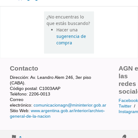
¿No encuentras lo
que estás buscando?
Hacer una
sugerencia de
compra
Contacto
AGN 
las
Dirección: Av. Leandro Alem 246, 3er piso
redes
(CABA).
Código postal: C1003AAP
socia
Teléfono: 2206-0013
Correo
Facebook
electrónico:
comunicacionagn@mininterior.gob.ar
Twitter
/
Sitio Web:
www.argentina.gob.ar/interior/archivo-
Instagra
general-de-la-nacion