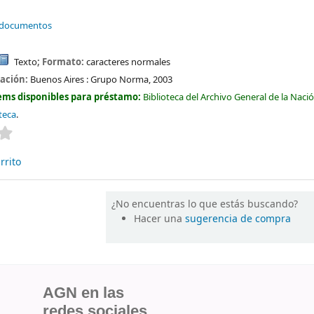
y documentos
Texto
; Formato:
caracteres normales
cación:
Buenos Aires :
Grupo Norma,
2003
ems disponibles para préstamo:
Biblioteca del Archivo General de la Naci
oteca
.
Valoración media: 0.0 de 5 estrellas
rrito
¿No encuentras lo que estás buscando?
Hacer una
sugerencia de compra
AGN en las
redes sociales