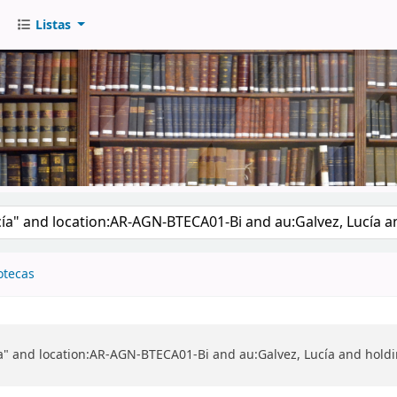
Listas
go
otecas
ía" and location:AR-AGN-BTECA01-Bi and au:Galvez, Lucía and ho