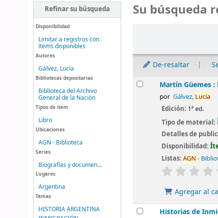
Su búsqueda r
Refinar su búsqueda
Disponibilidad
Ordenar
Limitar a registros con
ítems disponibles
Autores
De-resaltar
S
Gálvez, Lucía
Bibliotecas depositarias
Resultados
Martín Güemes : 
Biblioteca del Archivo
por
Gálvez,
Lucía
General de la Nación
Tipos de ítem
Edición:
1ª ed.
Libro
Tipo de material:
Ubicaciones
Detalles de publi
AGN - Biblioteca
Disponibilidad:
Ít
Series
Listas:
AGN
- Bibli
Biografías y documen...
valoración
Lugares
Argentina
Agregar al ca
Temas
HISTORIA ARGENTINA
Historias de Inmi