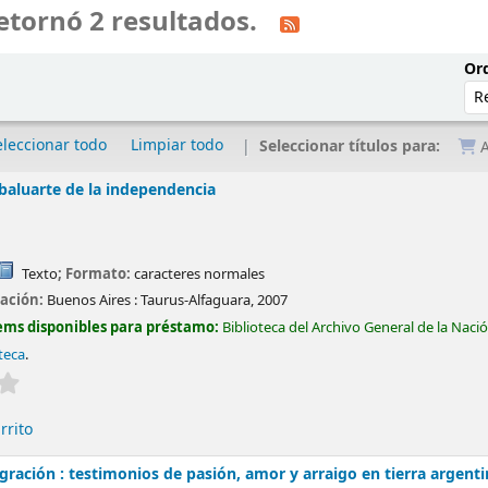
etornó 2 resultados.
Ord
eleccionar todo
Limpiar todo
Seleccionar títulos para:
A
baluarte de la independencia
Texto
; Formato:
caracteres normales
cación:
Buenos Aires :
Taurus-Alfaguara,
2007
ems disponibles para préstamo:
Biblioteca del Archivo General de la Naci
oteca
.
Valoración media: 0.0 de 5 estrellas
rrito
gración : testimonios de pasión, amor y arraigo en tierra argent