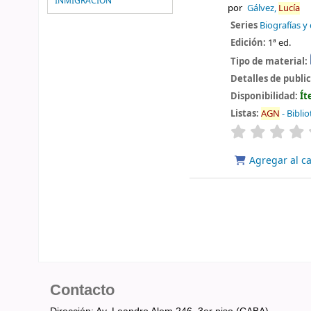
INMIGRACIÓN
por
Gálvez,
Lucía
Series
Biografías 
Edición:
1ª ed.
Tipo de material:
Detalles de publi
Disponibilidad:
Ít
Listas:
AGN
- Bibli
valoración
Agregar al ca
Contacto
Dirección: Av. Leandro Alem 246, 3er piso (CABA).