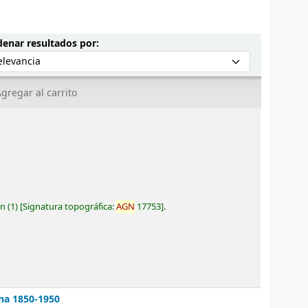
Ordenar por:
enar resultados por:
gregar al carrito
ón
(1)
Signatura topográfica:
AGN
17753
.
ina 1850-1950