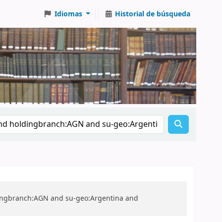
Idiomas
Historial de búsqueda
ldingbranch:AGN and su-geo:Argentina and