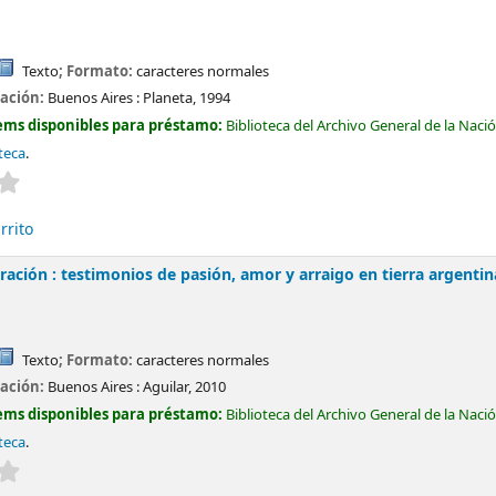
Texto
; Formato:
caracteres normales
cación:
Buenos Aires :
Planeta,
1994
ems disponibles para préstamo:
Biblioteca del Archivo General de la Naci
oteca
.
Valoración media: 0.0 de 5 estrellas
rrito
ración : testimonios de pasión, amor y arraigo en tierra argentin
Texto
; Formato:
caracteres normales
cación:
Buenos Aires :
Aguilar,
2010
ems disponibles para préstamo:
Biblioteca del Archivo General de la Naci
oteca
.
Valoración media: 0.0 de 5 estrellas