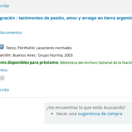
rrito
gración : testimonios de pasión, amor y arraigo en tierra argent
y documentos
Texto
; Formato:
caracteres normales
cación:
Buenos Aires :
Grupo Norma,
2003
ems disponibles para préstamo:
Biblioteca del Archivo General de la Naci
oteca
.
Valoración media: 0.0 de 5 estrellas
rrito
¿No encuentras lo que estás buscando?
Hacer una
sugerencia de compra