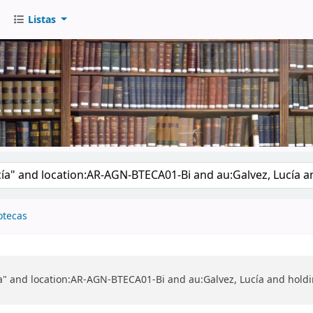
Listas
go
otecas
cía" and location:AR-AGN-BTECA01-Bi and au:Galvez, Lucía and h