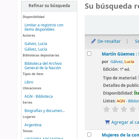
Su búsqueda r
Refinar su búsqueda
Disponibilidad
Ordenar
Limitar a registros con
ítems disponibles
Autores
De-resaltar
S
Galvez, Lucía
Gálvez, Lucía
Resultados
Martín Güemes : 
Bibliotecas depositarias
por
Gálvez,
Lucía
Biblioteca del Archivo
General de la Nación
Edición:
1ª ed.
Tipos de ítem
Tipo de material:
Libro
Detalles de publi
Ubicaciones
Disponibilidad:
Ít
AGN - Biblioteca
Listas:
AGN
- Bibli
Series
valoración
Biografías y documen...
Lugares
Agregar al ca
Argentina
Temas
Mujeres de la co