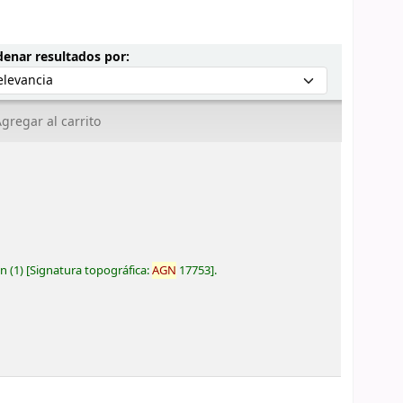
Ordenar por:
enar resultados por:
gregar al carrito
ón
(1)
Signatura topográfica:
AGN
17753
.