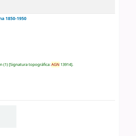
ina 1850-1950
ón
(1)
Signatura topográfica:
AGN
13914
.