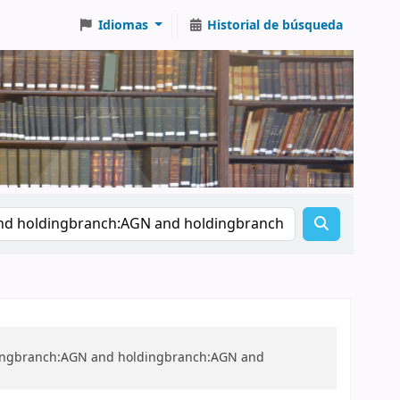
Idiomas
Historial de búsqueda
oldingbranch:AGN and holdingbranch:AGN and