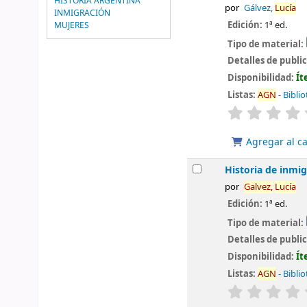
HISTORIA ARGENTINA
por
Gálvez,
Lucía
INMIGRACIÓN
Edición:
1ª ed.
MUJERES
Tipo de material:
Detalles de publi
Disponibilidad:
Ít
Listas:
AGN
- Bibli
valoración
Agregar al ca
Historia de inmig
por
Galvez,
Lucía
Edición:
1ª ed.
Tipo de material:
Detalles de publi
Disponibilidad:
Ít
Listas:
AGN
- Bibli
valoración