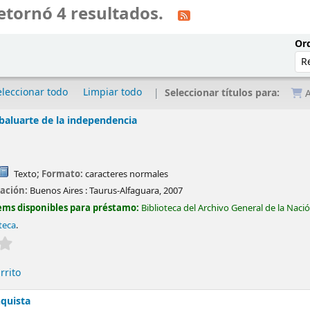
etornó 4 resultados.
Ord
eleccionar todo
Limpiar todo
Seleccionar títulos para:
A
baluarte de la independencia
Texto
; Formato:
caracteres normales
cación:
Buenos Aires :
Taurus-Alfaguara,
2007
ems disponibles para préstamo:
Biblioteca del Archivo General de la Naci
oteca
.
Valoración media: 0.0 de 5 estrellas
rrito
nquista