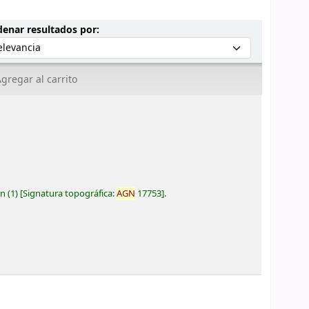
Ordenar por:
enar resultados por:
gregar al carrito
ón
(1)
Signatura topográfica:
AGN
17753
.