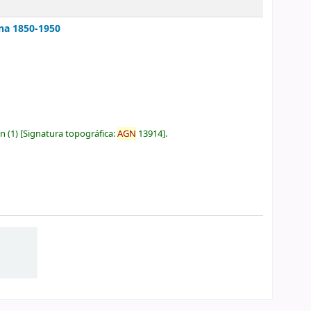
ina 1850-1950
ón
(1)
Signatura topográfica:
AGN
13914
.