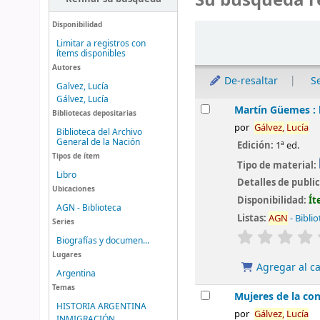
Su búsqueda r
Disponibilidad
Ordenar
Limitar a registros con
ítems disponibles
Autores
De-resaltar
S
Galvez, Lucía
Gálvez, Lucía
Resultados
Martín Güemes : 
Bibliotecas depositarias
por
Gálvez,
Lucía
Biblioteca del Archivo
General de la Nación
Edición:
1ª ed.
Tipos de ítem
Tipo de material:
Libro
Detalles de publi
Ubicaciones
Disponibilidad:
Ít
AGN - Biblioteca
Listas:
AGN
- Bibli
Series
valoración
Biografías y documen...
Lugares
Agregar al ca
Argentina
Temas
Mujeres de la co
HISTORIA ARGENTINA
por
Gálvez,
Lucía
INMIGRACIÓN