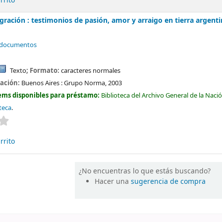
rrito
gración : testimonios de pasión, amor y arraigo en tierra argent
y documentos
Texto
; Formato:
caracteres normales
cación:
Buenos Aires :
Grupo Norma,
2003
ems disponibles para préstamo:
Biblioteca del Archivo General de la Naci
oteca
.
Valoración media: 0.0 de 5 estrellas
rrito
¿No encuentras lo que estás buscando?
Hacer una
sugerencia de compra