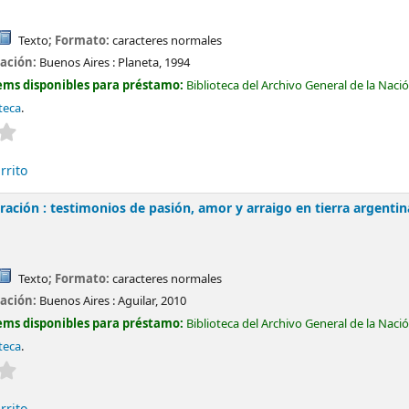
Texto
; Formato:
caracteres normales
cación:
Buenos Aires :
Planeta,
1994
ems disponibles para préstamo:
Biblioteca del Archivo General de la Naci
oteca
.
Valoración media: 0.0 de 5 estrellas
rrito
ración : testimonios de pasión, amor y arraigo en tierra argentin
Texto
; Formato:
caracteres normales
cación:
Buenos Aires :
Aguilar,
2010
ems disponibles para préstamo:
Biblioteca del Archivo General de la Naci
oteca
.
Valoración media: 0.0 de 5 estrellas