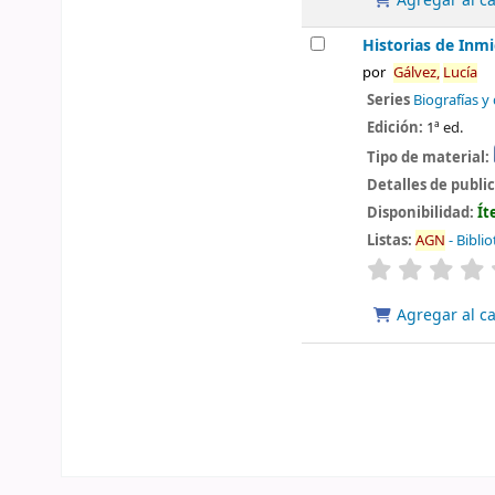
Agregar al ca
Historias de Inmi
por
Gálvez,
Lucía
Series
Biografías 
Edición:
1ª ed.
Tipo de material:
Detalles de publi
Disponibilidad:
Ít
Listas:
AGN
- Bibli
valoración
Agregar al ca