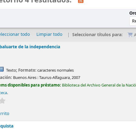
etornó 4 resultados.
Ord
eleccionar todo
Limpiar todo
Seleccionar títulos para:
A
baluarte de la independencia
Texto
; Formato:
caracteres normales
cación:
Buenos Aires :
Taurus-Alfaguara,
2007
ems disponibles para préstamo:
Biblioteca del Archivo General de la Naci
oteca
.
Valoración media: 0.0 de 5 estrellas
rrito
nquista