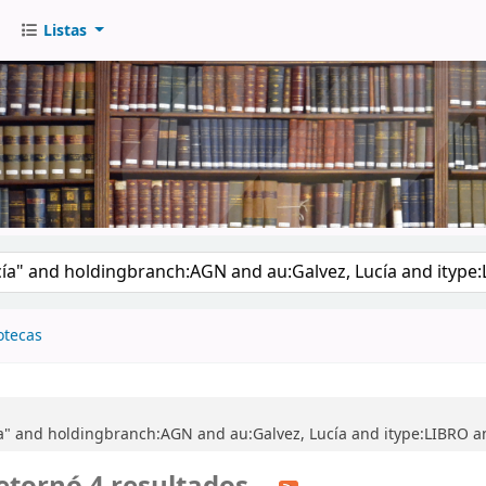
Listas
go
otecas
a" and holdingbranch:AGN and au:Galvez, Lucía and itype:LIBRO an