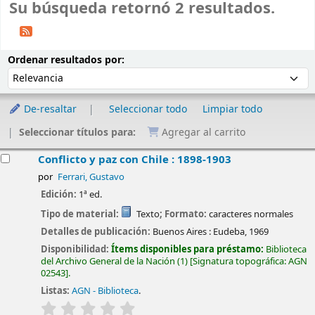
Su búsqueda retornó 2 resultados.
Ordenar
Ordenar por:
Ordenar resultados por:
De-resaltar
Seleccionar todo
Limpiar todo
Seleccionar títulos para:
Agregar al carrito
esultados
Conflicto y paz con Chile : 1898-1903
por
Ferrari, Gustavo
Edición:
1ª ed.
Tipo de material:
Texto
; Formato:
caracteres normales
Detalles de publicación:
Buenos Aires :
Eudeba,
1969
Disponibilidad:
Ítems disponibles para préstamo:
Biblioteca
del Archivo General de la Nación
(1)
Signatura topográfica:
AGN
02543
.
Listas:
AGN - Biblioteca
.
valoración
Valoración media: 0.0 de 5 estrellas