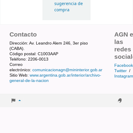
sugerencia de
compra
Contacto
AGN 
las
Dirección: Av. Leandro Alem 246, 3er piso
redes
(CABA).
Código postal: C1003AAP
socia
Teléfono: 2206-0013
Correo
Facebook
electrónico:
comunicacionagn@mininterior.gob.ar
Twitter
/
Sitio Web:
www.argentina.gob.ar/interior/archivo-
Instagra
general-de-la-nacion