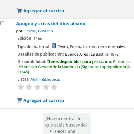
Agregar al carrito
Apogeo y crisis del liberalismo
por
Ferrari, Gustavo
Edición:
1ª ed.
Tipo de material:
Texto
; Formato:
caracteres normales
Detalles de publicación:
Buenos Aires :
La Bastilla,
1978
Disponibilidad:
Ítems disponibles para préstamo:
Biblioteca
del Archivo General de la Nación
(1)
Signatura topográfica:
AGN
01645
.
Listas:
AGN - Biblioteca
.
valoración
Valoración media: 0.0 de 5 estrellas
Agregar al carrito
¿No encuentras lo
que estás buscando?
Hacer una