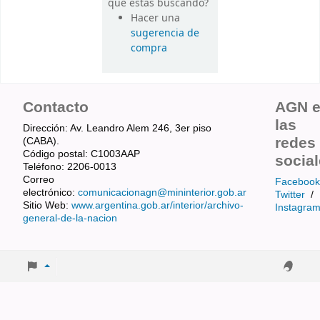
que estás buscando?
Hacer una
sugerencia de
compra
Contacto
AGN 
las
Dirección: Av. Leandro Alem 246, 3er piso
redes
(CABA).
Código postal: C1003AAP
socia
Teléfono: 2206-0013
Correo
Facebook
electrónico:
comunicacionagn@mininterior.gob.ar
Twitter
/
Sitio Web:
www.argentina.gob.ar/interior/archivo-
Instagra
general-de-la-nacion