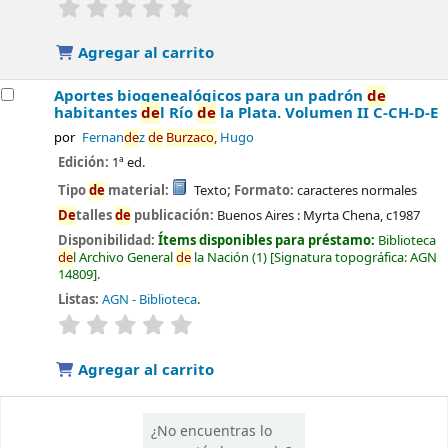
valoración
Valoración media: 0.0
de
5 estrellas
Agregar al carrito
Aportes biogenealógicos para un padrón
de
habitantes
de
l Río
de
la Plata. Volumen II C-CH-D-E
por
Fernan
de
z
de
Burzaco,
Hugo
Edición:
1ª ed.
Tipo
de
material:
Texto
; Formato:
caracteres normales
De
talles
de
publicación:
Buenos Aires :
Myrta Chena,
c1987
Disponibilidad:
Ítems disponibles para préstamo:
Biblioteca
de
l Archivo General
de
la Nación
(1)
Signatura topográfica:
AGN
14809
.
Listas:
AGN - Biblioteca
.
valoración
Valoración media: 0.0
de
5 estrellas
Agregar al carrito
¿No encuentras lo