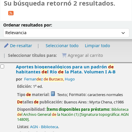
Su búsqueda retornó 2 resultados.
Ordenar
Ordenar por:
Ordenar resultados por:
De-resaltar
Seleccionar todo
Limpiar todo
Seleccionar títulos para:
Agregar al carrito
esultados
Aportes biogenealógicos para un padrón
de
habitantes
de
l Río
de
la Plata. Volumen I A-B
por
Fernan
de
z
de
Burzaco,
Hugo
Edición:
1ª ed.
Tipo
de
material:
Texto
; Formato:
caracteres normales
De
talles
de
publicación:
Buenos Aires :
Myrta Chena,
c1986
Disponibilidad:
Ítems disponibles para préstamo:
Biblioteca
de
l Archivo General
de
la Nación
(1)
Signatura topográfica:
AGN
14809
.
Listas:
AGN - Biblioteca
.