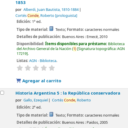
1853
por
Alberdi, Juan Bautista
, 1810-1884
Cortés
Conde,
Roberto
[prologuista]
Edición:
1ª ed.
Tipo de material:
Texto
; Formato:
caracteres normales
Detalles de publicación:
Buenos Aires :
Emecé,
2010
Disponibilidad:
Ítems disponibles para préstamo:
Biblioteca
del Archivo General de la Nación
(
1)
Signatura topográfica:
AGN
17219
.
Listas:
AGN - Biblioteca
.
valoración
Valoración media: 0.0 de 5 estrellas
Agregar al carrito
Historia Argentina 5 : la República conservadora
por
Gallo, Ezequiel
Cortés
Conde,
Roberto
Edición:
2ª ed.
Tipo de material:
Texto
; Formato:
caracteres normales
Detalles de publicación:
Buenos Aires :
Paidos,
2005