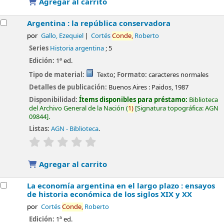
Agregar al carrito
Argentina : la república conservadora
por
Gallo, Ezequiel
Cortés
Conde,
Roberto
Series
Historia argentina
; 5
Edición:
1ª ed.
Tipo de material:
Texto
; Formato:
caracteres normales
Detalles de publicación:
Buenos Aires :
Paidos,
1987
Disponibilidad:
Ítems disponibles para préstamo:
Biblioteca
del Archivo General de la Nación
(
1)
Signatura topográfica:
AGN
09844
.
Listas:
AGN - Biblioteca
.
valoración
Valoración media: 0.0 de 5 estrellas
Agregar al carrito
La economía argentina en el largo plazo : ensayos
de historia económica de los siglos XIX y XX
por
Cortés
Conde,
Roberto
Edición:
1ª ed.