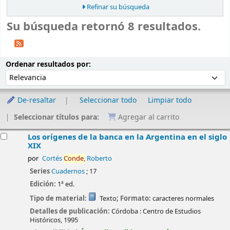
Refinar su búsqueda
Su búsqueda retornó 8 resultados.
Ordenar
Ordenar por:
Ordenar resultados por:
De-resaltar
Seleccionar todo
Limpiar todo
Seleccionar títulos para:
Agregar al carrito
esultados
Los orígenes de la banca en la Argentina en el siglo
XIX
por
Cortés
Conde,
Roberto
Series
Cuadernos
; 17
Edición:
1ª ed.
Tipo de material:
Texto
; Formato:
caracteres normales
Detalles de publicación:
Córdoba :
Centro de Estudios
Históricos,
1995