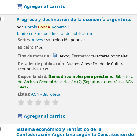
Agregar al carrito
Progreso y declinación de la economía argentina.
por
Cortés
Conde,
Roberto
Tandeter, Enrique
[director de publicación]
Series
Breves
; 561 colección popular
Edición:
1ª ed.
Tipo de material:
Texto
; Formato:
caracteres normales
Detalles de publicación:
Buenos Aires :
Fondo de Cultura
Económica,
1998
Disponibilidad:
Ítems disponibles para préstamo:
Biblioteca
del Archivo General de la Nación
(2)
Signatura topográfica:
AGN
14417, ..
.
Listas:
AGN - Biblioteca
.
valoración
Valoración media: 0.0 de 5 estrellas
Agregar al carrito
Sistema económico y rentístico de la
Confederación Argentina según la Constitución de