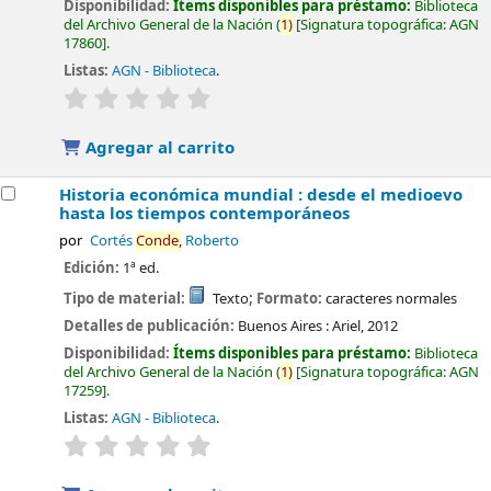
Disponibilidad:
Ítems disponibles para préstamo:
Biblioteca
del Archivo General de la Nación
(
1)
Signatura topográfica:
AGN
17860
.
Listas:
AGN - Biblioteca
.
valoración
Valoración media: 0.0 de 5 estrellas
Agregar al carrito
Historia económica mundial : desde el medioevo
hasta los tiempos contemporáneos
por
Cortés
Conde,
Roberto
Edición:
1ª ed.
Tipo de material:
Texto
; Formato:
caracteres normales
Detalles de publicación:
Buenos Aires :
Ariel,
2012
Disponibilidad:
Ítems disponibles para préstamo:
Biblioteca
del Archivo General de la Nación
(
1)
Signatura topográfica:
AGN
17259
.
Listas:
AGN - Biblioteca
.
valoración
Valoración media: 0.0 de 5 estrellas