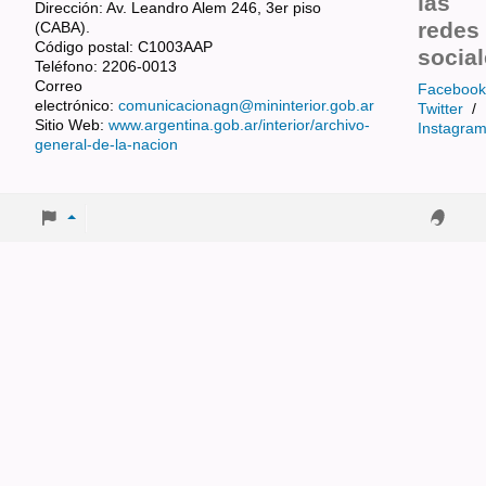
las
Dirección: Av. Leandro Alem 246, 3er piso
redes
(CABA).
Código postal: C1003AAP
socia
Teléfono: 2206-0013
Correo
Facebook
electrónico:
comunicacionagn@mininterior.gob.ar
Twitter
/
Sitio Web:
www.argentina.gob.ar/interior/archivo-
Instagra
general-de-la-nacion