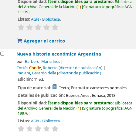
Disponibilidad:
Ítems disponibles para préstamo:
Biblioteca
del Archivo General de la Nación
(
1)
Signatura topográfica:
AGN
11139
.
Listas:
AGN - Biblioteca
.
valoración
Valoración media: 0.0 de 5 estrellas
Agregar al carrito
Nueva historia económica Argentina
por
Barbero, María Ines
Cortés
Conde,
Roberto
[director de publicación]
Paolera, Gerardo della
[director de publicación]
Edición:
1ª ed.
Tipo de material:
Texto
; Formato:
caracteres normales
Detalles de publicación:
Buenos Aires :
Edhasa,
2018
Disponibilidad:
Ítems disponibles para préstamo:
Biblioteca
del Archivo General de la Nación
(
1)
Signatura topográfica:
AGN
19976
.
Listas:
AGN - Biblioteca
.
valoración
Valoración media: 0.0 de 5 estrellas