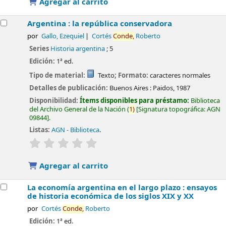
Agregar al carrito
Argentina : la república conservadora
por
Gallo, Ezequiel
Cortés
Conde,
Roberto
Series
Historia argentina
; 5
Edición:
1ª ed.
Tipo de material:
Texto
; Formato:
caracteres normales
Detalles de publicación:
Buenos Aires :
Paidos,
1987
Disponibilidad:
Ítems disponibles para préstamo:
Biblioteca
del Archivo General de la Nación
(
1)
Signatura topográfica:
AGN
09844
.
Listas:
AGN - Biblioteca
.
valoración
Valoración media: 0.0 de 5 estrellas
Agregar al carrito
La economía argentina en el largo plazo : ensayos
de historia económica de los siglos XIX y XX
por
Cortés
Conde,
Roberto
Edición:
1ª ed.