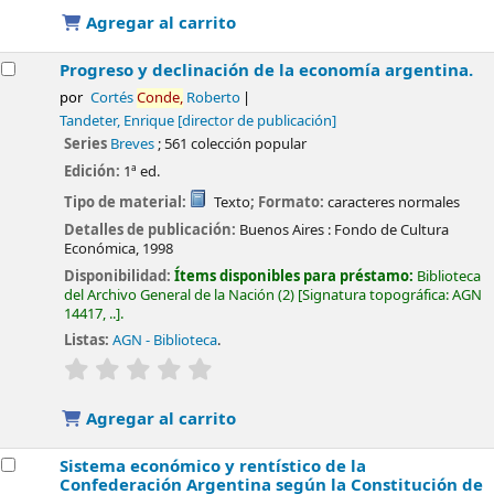
Agregar al carrito
Progreso y declinación de la economía argentina.
por
Cortés
Conde,
Roberto
Tandeter, Enrique
[director de publicación]
Series
Breves
; 561 colección popular
Edición:
1ª ed.
Tipo de material:
Texto
; Formato:
caracteres normales
Detalles de publicación:
Buenos Aires :
Fondo de Cultura
Económica,
1998
Disponibilidad:
Ítems disponibles para préstamo:
Biblioteca
del Archivo General de la Nación
(2)
Signatura topográfica:
AGN
14417, ..
.
Listas:
AGN - Biblioteca
.
valoración
Valoración media: 0.0 de 5 estrellas
Agregar al carrito
Sistema económico y rentístico de la
Confederación Argentina según la Constitución de