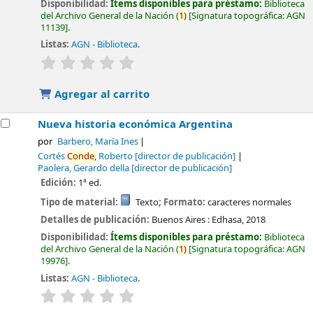
Disponibilidad:
Ítems disponibles para préstamo:
Biblioteca
del Archivo General de la Nación
(
1)
Signatura topográfica:
AGN
11139
.
Listas:
AGN - Biblioteca
.
valoración
Valoración media: 0.0 de 5 estrellas
Agregar al carrito
Nueva historia económica Argentina
por
Barbero, María Ines
Cortés
Conde,
Roberto
[director de publicación]
Paolera, Gerardo della
[director de publicación]
Edición:
1ª ed.
Tipo de material:
Texto
; Formato:
caracteres normales
Detalles de publicación:
Buenos Aires :
Edhasa,
2018
Disponibilidad:
Ítems disponibles para préstamo:
Biblioteca
del Archivo General de la Nación
(
1)
Signatura topográfica:
AGN
19976
.
Listas:
AGN - Biblioteca
.
valoración
Valoración media: 0.0 de 5 estrellas