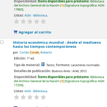
Disponibilidad:
Ítems disponibles para préstamo:
Biblioteca
del Archivo General de la Nación
(
1)
Signatura topográfica:
AGN
17860
.
Listas:
AGN - Biblioteca
.
valoración
Valoración media: 0.0 de 5 estrellas
Agregar al carrito
Historia económica mundial : desde el medioevo
hasta los tiempos contemporáneos
por
Cortés
Conde,
Roberto
Edición:
1ª ed.
Tipo de material:
Texto
; Formato:
caracteres normales
Detalles de publicación:
Buenos Aires :
Ariel,
2012
Disponibilidad:
Ítems disponibles para préstamo:
Biblioteca
del Archivo General de la Nación
(
1)
Signatura topográfica:
AGN
17259
.
Listas:
AGN - Biblioteca
.
valoración
Valoración media: 0.0 de 5 estrellas