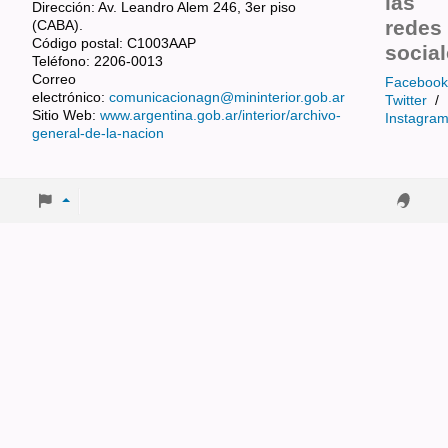
las
Dirección: Av. Leandro Alem 246, 3er piso
redes
(CABA).
Código postal: C1003AAP
socia
Teléfono: 2206-0013
Correo
Facebook
electrónico:
comunicacionagn@mininterior.gob.ar
Twitter
/
Sitio Web:
www.argentina.gob.ar/interior/archivo-
Instagra
general-de-la-nacion