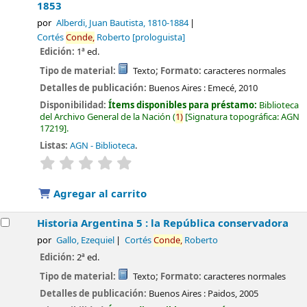
1853
por
Alberdi, Juan Bautista
, 1810-1884
Cortés
Conde,
Roberto
[prologuista]
Edición:
1ª ed.
Tipo de material:
Texto
; Formato:
caracteres normales
Detalles de publicación:
Buenos Aires :
Emecé,
2010
Disponibilidad:
Ítems disponibles para préstamo:
Biblioteca
del Archivo General de la Nación
(
1)
Signatura topográfica:
AGN
17219
.
Listas:
AGN - Biblioteca
.
valoración
Valoración media: 0.0 de 5 estrellas
Agregar al carrito
Historia Argentina 5 : la República conservadora
por
Gallo, Ezequiel
Cortés
Conde,
Roberto
Edición:
2ª ed.
Tipo de material:
Texto
; Formato:
caracteres normales
Detalles de publicación:
Buenos Aires :
Paidos,
2005