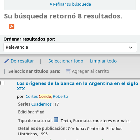
Refinar su búsqueda
Su búsqueda retornó 8 resultados.
Ordenar
Ordenar por:
Ordenar resultados por:
De-resaltar
Seleccionar todo
Limpiar todo
Seleccionar títulos para:
Agregar al carrito
esultados
Los orígenes de la banca en la Argentina en el siglo
XIX
por
Cortés
Conde,
Roberto
Series
Cuadernos
; 17
Edición:
1ª ed.
Tipo de material:
Texto
; Formato:
caracteres normales
Detalles de publicación:
Córdoba :
Centro de Estudios
Históricos,
1995