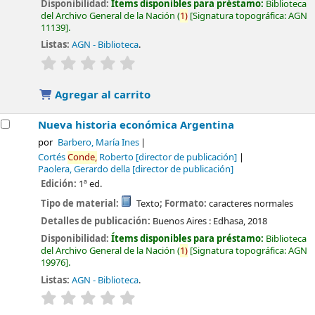
Disponibilidad:
Ítems disponibles para préstamo:
Biblioteca
del Archivo General de la Nación
(
1)
Signatura topográfica:
AGN
11139
.
Listas:
AGN - Biblioteca
.
valoración
Valoración media: 0.0 de 5 estrellas
Agregar al carrito
Nueva historia económica Argentina
por
Barbero, María Ines
Cortés
Conde,
Roberto
[director de publicación]
Paolera, Gerardo della
[director de publicación]
Edición:
1ª ed.
Tipo de material:
Texto
; Formato:
caracteres normales
Detalles de publicación:
Buenos Aires :
Edhasa,
2018
Disponibilidad:
Ítems disponibles para préstamo:
Biblioteca
del Archivo General de la Nación
(
1)
Signatura topográfica:
AGN
19976
.
Listas:
AGN - Biblioteca
.
valoración
Valoración media: 0.0 de 5 estrellas