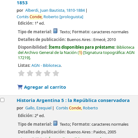
1853
por
Alberdi, Juan Bautista
, 1810-1884
Cortés
Conde,
Roberto
[prologuista]
Edición:
1ª ed.
Tipo de material:
Texto
; Formato:
caracteres normales
Detalles de publicación:
Buenos Aires :
Emecé,
2010
Disponibilidad:
Ítems disponibles para préstamo:
Biblioteca
del Archivo General de la Nación
(
1)
Signatura topográfica:
AGN
17219
.
Listas:
AGN - Biblioteca
.
valoración
Valoración media: 0.0 de 5 estrellas
Agregar al carrito
Historia Argentina 5 : la República conservadora
por
Gallo, Ezequiel
Cortés
Conde,
Roberto
Edición:
2ª ed.
Tipo de material:
Texto
; Formato:
caracteres normales
Detalles de publicación:
Buenos Aires :
Paidos,
2005