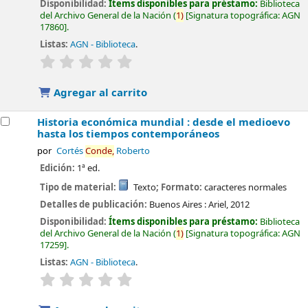
Disponibilidad:
Ítems disponibles para préstamo:
Biblioteca
del Archivo General de la Nación
(
1)
Signatura topográfica:
AGN
17860
.
Listas:
AGN - Biblioteca
.
valoración
Valoración media: 0.0 de 5 estrellas
Agregar al carrito
Historia económica mundial : desde el medioevo
hasta los tiempos contemporáneos
por
Cortés
Conde,
Roberto
Edición:
1ª ed.
Tipo de material:
Texto
; Formato:
caracteres normales
Detalles de publicación:
Buenos Aires :
Ariel,
2012
Disponibilidad:
Ítems disponibles para préstamo:
Biblioteca
del Archivo General de la Nación
(
1)
Signatura topográfica:
AGN
17259
.
Listas:
AGN - Biblioteca
.
valoración
Valoración media: 0.0 de 5 estrellas