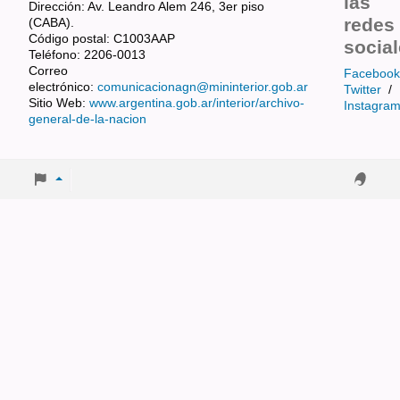
las
Dirección: Av. Leandro Alem 246, 3er piso
redes
(CABA).
Código postal: C1003AAP
socia
Teléfono: 2206-0013
Correo
Facebook
electrónico:
comunicacionagn@mininterior.gob.ar
Twitter
/
Sitio Web:
www.argentina.gob.ar/interior/archivo-
Instagra
general-de-la-nacion