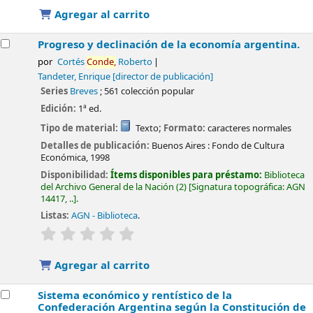
Agregar al carrito
Progreso y declinación de la economía argentina.
por
Cortés
Conde,
Roberto
Tandeter, Enrique
[director de publicación]
Series
Breves
; 561 colección popular
Edición:
1ª ed.
Tipo de material:
Texto
; Formato:
caracteres normales
Detalles de publicación:
Buenos Aires :
Fondo de Cultura
Económica,
1998
Disponibilidad:
Ítems disponibles para préstamo:
Biblioteca
del Archivo General de la Nación
(2)
Signatura topográfica:
AGN
14417, ..
.
Listas:
AGN - Biblioteca
.
valoración
Valoración media: 0.0 de 5 estrellas
Agregar al carrito
Sistema económico y rentístico de la
Confederación Argentina según la Constitución de