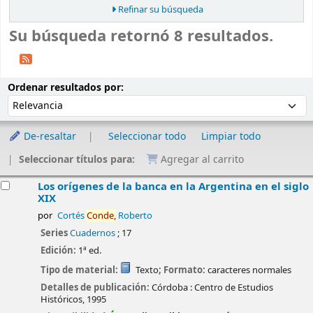
Refinar su búsqueda
Su búsqueda retornó 8 resultados.
Ordenar
Ordenar por:
Ordenar resultados por:
De-resaltar
Seleccionar todo
Limpiar todo
Seleccionar títulos para:
Agregar al carrito
esultados
Los orígenes de la banca en la Argentina en el siglo
XIX
por
Cortés
Conde,
Roberto
Series
Cuadernos
; 17
Edición:
1ª ed.
Tipo de material:
Texto
; Formato:
caracteres normales
Detalles de publicación:
Córdoba :
Centro de Estudios
Históricos,
1995