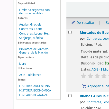
Disponibilidad
Ordenar
Limitar a registros con
ítems disponibles
Autores
De-resaltar
S
Aguilar, Graciela
Contreras, Leonel
Resultados
Mercados de Bue
Contreras, Leonel He...
Sanjurgo, Mónica
por
Contreras, Leo
Bibliotecas depositarias
Edición:
1ª ed.
Biblioteca del Archivo
Tipo de material:
General de la Nación
Detalles de publi
Tipos de ítem
Disponibilidad:
Ít
Libro
Ubicaciones
Listas:
AGN - Biblio
valoración
AGN - Biblioteca
Temas
Agregar al ca
HISTORIA ARGENTINA
HISTORIA ECONÓMICA
HISTORIA REGIONAL
Buenos Aires la C
por
Contreras, Leo
Edición:
1ª ed.