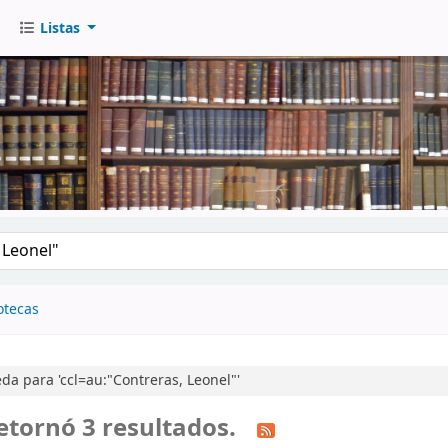
Listas
go
otecas
a para 'ccl=au:"Contreras, Leonel"'
etornó 3 resultados.