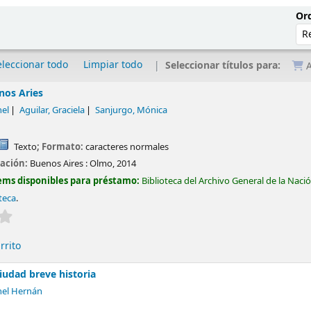
Ord
eleccionar todo
Limpiar todo
Seleccionar títulos para:
A
nos Aries
nel
Aguilar, Graciela
Sanjurgo, Mónica
Texto
; Formato:
caracteres normales
cación:
Buenos Aires :
Olmo,
2014
ems disponibles para préstamo:
Biblioteca del Archivo General de la Naci
teca
.
Valoración media: 0.0 de 5 estrellas
rrito
iudad breve historia
nel Hernán