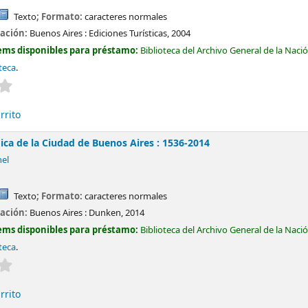
Texto
; Formato:
caracteres normales
cación:
Buenos Aires :
Ediciones Turísticas,
2004
ems disponibles para préstamo:
Biblioteca del Archivo General de la Naci
teca
.
Valoración media: 0.0 de 5 estrellas
rrito
ica de la Ciudad de Buenos Aires : 1536-2014
nel
Texto
; Formato:
caracteres normales
cación:
Buenos Aires :
Dunken,
2014
ems disponibles para préstamo:
Biblioteca del Archivo General de la Naci
teca
.
Valoración media: 0.0 de 5 estrellas
rrito