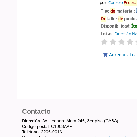
por
Consejo
Fe
de
ra
Tipo
de
material:
De
talles
de
public
Disponibilidad:
Ít
Listas:
Dirección Na
valoración
Agregar al ca
Contacto
Dirección: Av. Leandro Alem 246, 3er piso (CABA).
Código postal: C1003AAP
Teléfono: 2206-0013