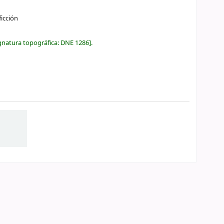
ficción
gnatura topográfica:
DNE 1286
.