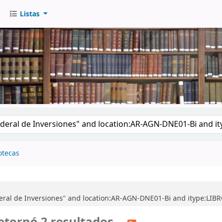
Listas
go
otecas
eral de Inversiones" and location:AR-AGN-DNE01-Bi and itype:LIB