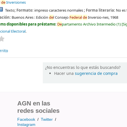
l
de
Inversiones
Texto
; Formato:
impreso caracteres normales
; Forma literaria:
No es 
ación:
Buenos Aires :
Edición
de
l Consejo
Fe
de
ral
de
Inversio-nes,
1968
ems disponibles para préstamo:
De
partamento Archivo Intermedio
(1)
Si
cional Electoral
.
Valoración media: 0.0
de
5 estrellas
rrito
¿No encuentras lo que estás buscando?
Hacer una
sugerencia de compra
AGN en las
redes sociales
Facebook
/
Twitter
/
Instagram