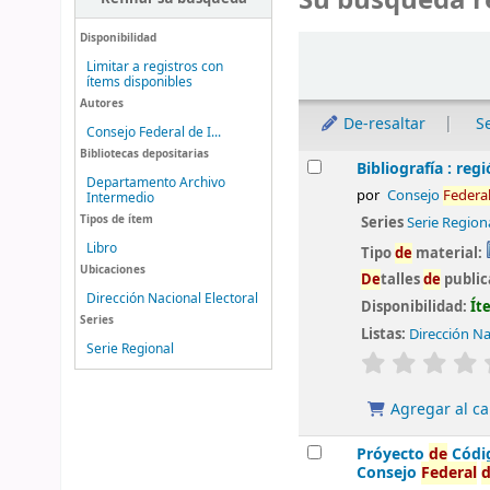
Su búsqueda r
Disponibilidad
Ordenar
Limitar a registros con
ítems disponibles
Autores
De-resaltar
S
Consejo Federal de I...
Bibliotecas depositarias
Resultados
Bibliografía : reg
Departamento Archivo
por
Consejo
Fe
de
ra
Intermedio
Tipos de ítem
Series
Serie Region
Libro
Tipo
de
material:
Ubicaciones
De
talles
de
public
Dirección Nacional Electoral
Disponibilidad:
Ít
Series
Listas:
Dirección Na
Serie Regional
valoración
Agregar al ca
Próyecto
de
Códi
Consejo
Fe
de
ral