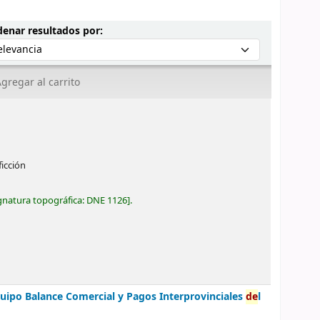
Ordenar por:
enar resultados por:
gregar al carrito
ficción
gnatura topográfica:
DNE 1126
.
quipo Balance Comercial y Pagos Interprovinciales
de
l