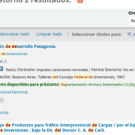
etornó 2 resultados.
Ord
eleccionar todo
Limpiar todo
Seleccionar títulos para:
A
ión
de
de
sarrollo Patagonia.
l
de
Inversiones
al
; I
Texto
; Formato:
impreso caracteres normales
; Forma literaria:
No es 
ación:
Buenos Aires :
Talleres
de
l Consejo
Fe
de
ral
de
Inversiones,
1967
ems disponibles para préstamo:
De
partamento Archivo Intermedio
(1)
Si
cional Electoral
.
Valoración media: 0.0
de
5 estrellas
rrito
go
de
Productos para Tráfico Interprovincial
de
Cargas /
por el E
de
Inversiones ; bajo la Dir.
de
l Doctor C. A.
de
Carli.