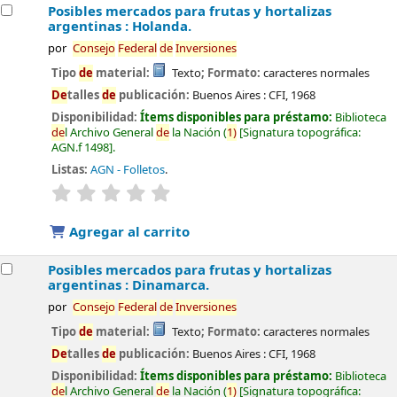
Posibles mercados para frutas y hortalizas
argentinas : Holanda.
por
Consejo
Fe
de
ral
de
Inversiones
Tipo
de
material:
Texto
; Formato:
caracteres normales
De
talles
de
publicación:
Buenos Aires :
CFI,
1968
Disponibilidad:
Ítems disponibles para préstamo:
Biblioteca
de
l Archivo General
de
la Nación
(
1)
Signatura topográfica:
AGN.f 1498
.
Listas:
AGN - Folletos
.
valoración
Valoración media: 0.0
de
5 estrellas
Agregar al carrito
Posibles mercados para frutas y hortalizas
argentinas : Dinamarca.
por
Consejo
Fe
de
ral
de
Inversiones
Tipo
de
material:
Texto
; Formato:
caracteres normales
De
talles
de
publicación:
Buenos Aires :
CFI,
1968
Disponibilidad:
Ítems disponibles para préstamo:
Biblioteca
de
l Archivo General
de
la Nación
(
1)
Signatura topográfica: