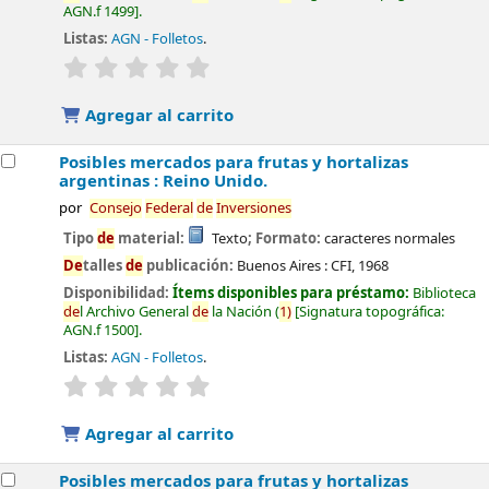
AGN.f 1499
.
Listas:
AGN - Folletos
.
valoración
Valoración media: 0.0
de
5 estrellas
Agregar al carrito
Posibles mercados para frutas y hortalizas
argentinas : Reino Unido.
por
Consejo
Fe
de
ral
de
Inversiones
Tipo
de
material:
Texto
; Formato:
caracteres normales
De
talles
de
publicación:
Buenos Aires :
CFI,
1968
Disponibilidad:
Ítems disponibles para préstamo:
Biblioteca
de
l Archivo General
de
la Nación
(
1)
Signatura topográfica:
AGN.f 1500
.
Listas:
AGN - Folletos
.
valoración
Valoración media: 0.0
de
5 estrellas
Agregar al carrito
Posibles mercados para frutas y hortalizas