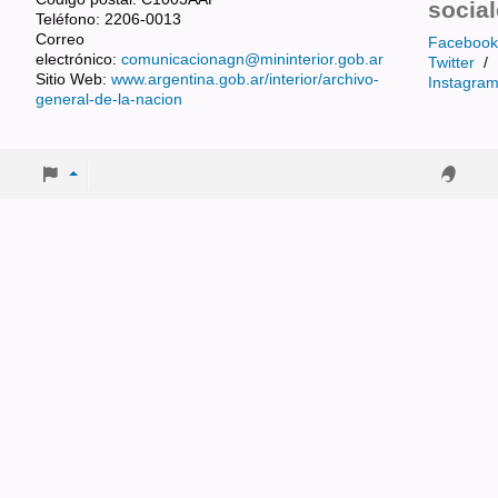
socia
Teléfono: 2206-0013
Correo
Facebook
electrónico:
comunicacionagn@mininterior.gob.ar
Twitter
/
Sitio Web:
www.argentina.gob.ar/interior/archivo-
Instagra
general-de-la-nacion