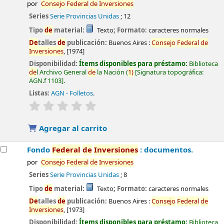
por
Consejo
Fe
de
ral
de
Inversiones
Series
Serie Provincias Unidas
; 12
Tipo
de
material:
Texto
; Formato:
caracteres normales
De
talles
de
publicación:
Buenos Aires :
Consejo
Fe
de
ral
de
Inversiones
,
[1974]
Disponibilidad:
Ítems disponibles para préstamo:
Biblioteca
de
l Archivo General
de
la Nación
(
1)
Signatura topográfica:
AGN.f 1103
.
Listas:
AGN - Folletos
.
valoración
Valoración media: 0.0
de
5 estrellas
Agregar al carrito
Fondo
Fe
de
ral
de
Inversiones
: documentos.
por
Consejo
Fe
de
ral
de
Inversiones
Series
Serie Provincias Unidas
; 8
Tipo
de
material:
Texto
; Formato:
caracteres normales
De
talles
de
publicación:
Buenos Aires :
Consejo
Fe
de
ral
de
Inversiones
,
[1973]
Disponibilidad:
Ítems disponibles para préstamo:
Biblioteca