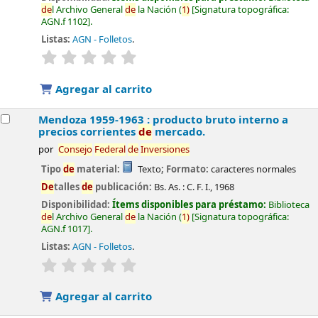
de
l Archivo General
de
la Nación
(
1)
Signatura topográfica:
AGN.f 1102
.
Listas:
AGN - Folletos
.
valoración
Valoración media: 0.0
de
5 estrellas
Agregar al carrito
Mendoza 1959-1963 : producto bruto interno a
precios corrientes
de
mercado.
por
Consejo
Fe
de
ral
de
Inversiones
Tipo
de
material:
Texto
; Formato:
caracteres normales
De
talles
de
publicación:
Bs. As. :
C. F. I.,
1968
Disponibilidad:
Ítems disponibles para préstamo:
Biblioteca
de
l Archivo General
de
la Nación
(
1)
Signatura topográfica:
AGN.f 1017
.
Listas:
AGN - Folletos
.
valoración
Valoración media: 0.0
de
5 estrellas
Agregar al carrito