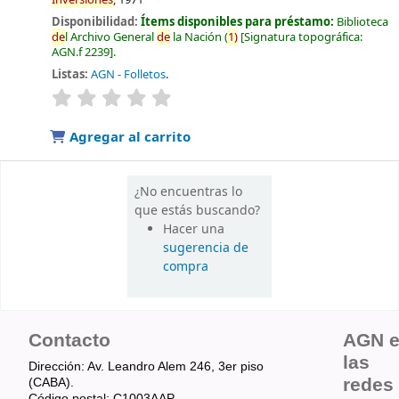
Disponibilidad:
Ítems disponibles para préstamo:
Biblioteca
de
l Archivo General
de
la Nación
(
1)
Signatura topográfica:
AGN.f 2239
.
Listas:
AGN - Folletos
.
valoración
Valoración media: 0.0
de
5 estrellas
Agregar al carrito
¿No encuentras lo
que estás buscando?
Hacer una
sugerencia de
compra
Contacto
AGN 
las
Dirección: Av. Leandro Alem 246, 3er piso
redes
(CABA).
Código postal: C1003AAP