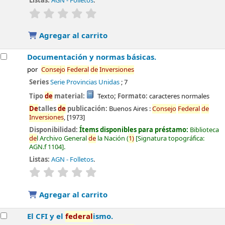
Listas:
AGN - Folletos
.
valoración
Valoración media: 0.0
de
5 estrellas
Agregar al carrito
Documentación y normas básicas.
por
Consejo
Fe
de
ral
de
Inversiones
Series
Serie Provincias Unidas
; 7
Tipo
de
material:
Texto
; Formato:
caracteres normales
De
talles
de
publicación:
Buenos Aires :
Consejo
Fe
de
ral
de
Inversiones
,
[1973]
Disponibilidad:
Ítems disponibles para préstamo:
Biblioteca
de
l Archivo General
de
la Nación
(
1)
Signatura topográfica:
AGN.f 1104
.
Listas:
AGN - Folletos
.
valoración
Valoración media: 0.0
de
5 estrellas
Agregar al carrito
El CFI y el
fe
de
ral
ismo.