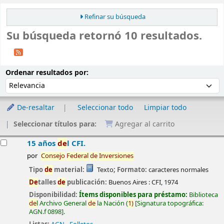
Refinar su búsqueda
Su búsqueda retornó 10 resultados.
Ordenar
Ordenar por:
Ordenar resultados por:
De-resaltar
Seleccionar todo
Limpiar todo
Seleccionar títulos para:
Agregar al carrito
esultados
15 años
de
l CFI.
por
Consejo
Fe
de
ral
de
Inversiones
Tipo
de
material:
Texto
; Formato:
caracteres normales
De
talles
de
publicación:
Buenos Aires :
CFI,
1974
Disponibilidad:
Ítems disponibles para préstamo:
Biblioteca
de
l Archivo General
de
la Nación
(
1)
Signatura topográfica:
AGN.f 0898
.