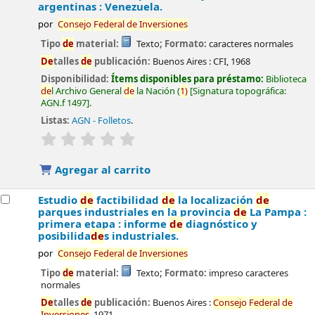
argentinas : Venezuela.
por
Consejo
Fe
de
ral
de
Inversiones
Tipo
de
material:
Texto
; Formato:
caracteres normales
De
talles
de
publicación:
Buenos Aires :
CFI,
1968
Disponibilidad:
Ítems disponibles para préstamo:
Biblioteca
de
l Archivo General
de
la Nación
(
1)
Signatura topográfica:
AGN.f 1497
.
Listas:
AGN - Folletos
.
valoración
Valoración media: 0.0
de
5 estrellas
Agregar al carrito
Estudio
de
factibilidad
de
la localización
de
parques industriales en la provincia
de
La Pampa :
primera etapa : informe
de
diagnóstico y
posibilida
de
s industriales.
por
Consejo
Fe
de
ral
de
Inversiones
Tipo
de
material:
Texto
; Formato:
impreso caracteres
normales
De
talles
de
publicación:
Buenos Aires :
Consejo
Fe
de
ral
de
Inversiones
,
1971