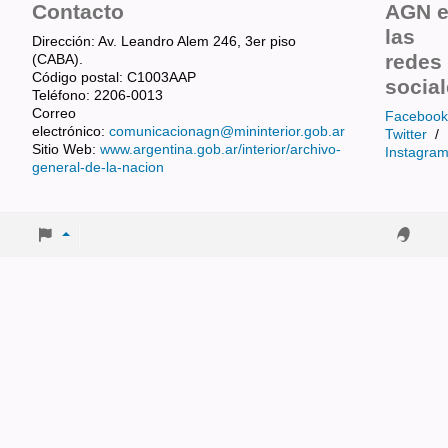
Contacto
AGN 
las
Dirección: Av. Leandro Alem 246, 3er piso
redes
(CABA).
Código postal: C1003AAP
socia
Teléfono: 2206-0013
Correo
Facebook
electrónico:
comunicacionagn@mininterior.gob.ar
Twitter
/
Sitio Web:
www.argentina.gob.ar/interior/archivo-
Instagra
general-de-la-nacion