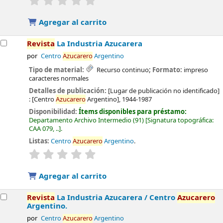
Agregar al carrito
Revista
La Industria Azucarera
por
Centro
Azucarero
Argentino
Tipo de material:
Recurso continuo
; Formato:
impreso
caracteres normales
Detalles de publicación:
[Lugar de publicación no identificado]
:
[Centro
Azucarero
Argentino],
1944-1987
Disponibilidad:
Ítems disponibles para préstamo:
Departamento Archivo Intermedio
(91)
Signatura topográfica:
CAA 079, ..
.
Listas:
Centro
Azucarero
Argentino
.
valoración
Valoración media: 0.0 de 5 estrellas
Agregar al carrito
Revista
La Industria Azucarera /
Centro
Azucarero
Argentino.
por
Centro
Azucarero
Argentino