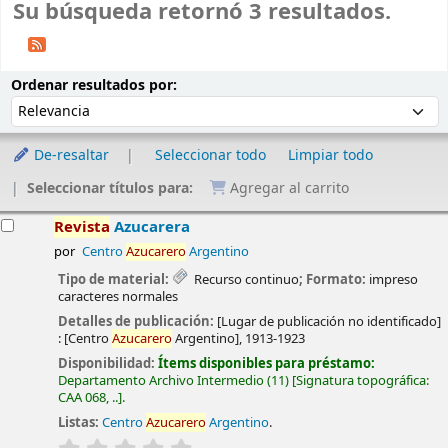
Su búsqueda retornó 3 resultados.
Ordenar
Ordenar por:
Ordenar resultados por:
De-resaltar
Seleccionar todo
Limpiar todo
Seleccionar títulos para:
Agregar al carrito
esultados
Revista
Azucarera
por
Centro
Azucarero
Argentino
Tipo de material:
Recurso continuo
; Formato:
impreso
caracteres normales
Detalles de publicación:
[Lugar de publicación no identificado]
:
[Centro
Azucarero
Argentino],
1913-1923
Disponibilidad:
Ítems disponibles para préstamo:
Departamento Archivo Intermedio
(11)
Signatura topográfica:
CAA 068, ..
.
Listas:
Centro
Azucarero
Argentino
.
valoración
Valoración media: 0.0 de 5 estrellas