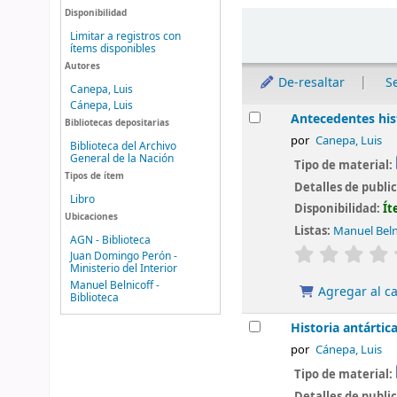
Disponibilidad
Ordenar
Limitar a registros con
ítems disponibles
Autores
De-resaltar
S
Canepa, Luis
Cánepa, Luis
Resultados
Antecedentes his
Bibliotecas depositarias
por
Canepa, Luis
Biblioteca del Archivo
General de la Nación
Tipo de material:
Tipos de ítem
Detalles de publi
Libro
Disponibilidad:
Ít
Ubicaciones
Listas:
Manuel Belni
AGN - Biblioteca
valoración
Juan Domingo Perón -
Ministerio del Interior
Manuel Belnicoff -
Agregar al ca
Biblioteca
Historia antártic
por
Cánepa, Luis
Tipo de material:
Detalles de publi