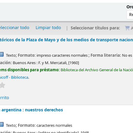
Ord
eleccionar todo
Limpiar todo
Seleccionar títulos para:
A
tóricos de la Plaza de Mayo y de los medios de transporte nacion
Texto
; Formato:
impreso caracteres normales
; Forma literaria:
No es 
cación:
Buenos Aires :
F. y M. Mercatali,
[1960]
ems disponibles para préstamo:
Biblioteca del Archivo General de la Naci
coff - Biblioteca
.
Valoración media: 0.0 de 5 estrellas
rrito
a argentina : nuestros derechos
Texto
; Formato:
caracteres normales
cación:
Buenos Aires :
[editor no identificado],
1948