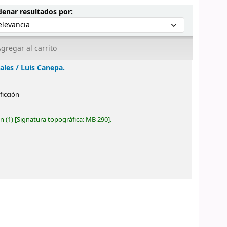
Ordenar por:
enar resultados por:
gregar al carrito
ales /
Luis Canepa.
ficción
ón
(1)
Signatura topográfica:
MB 290
.