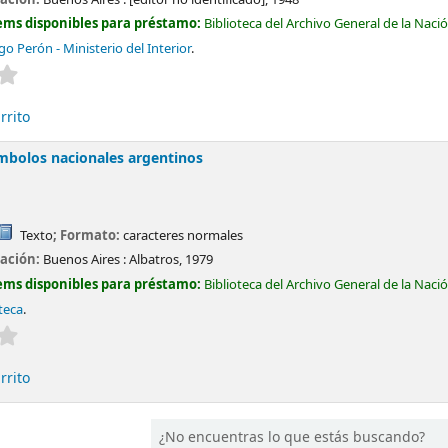
ems disponibles para préstamo:
Biblioteca del Archivo General de la Naci
 Perón - Ministerio del Interior
.
Valoración media: 0.0 de 5 estrellas
rrito
ímbolos nacionales argentinos
Texto
; Formato:
caracteres normales
cación:
Buenos Aires :
Albatros,
1979
ems disponibles para préstamo:
Biblioteca del Archivo General de la Naci
oteca
.
Valoración media: 0.0 de 5 estrellas
rrito
¿No encuentras lo que estás buscando?