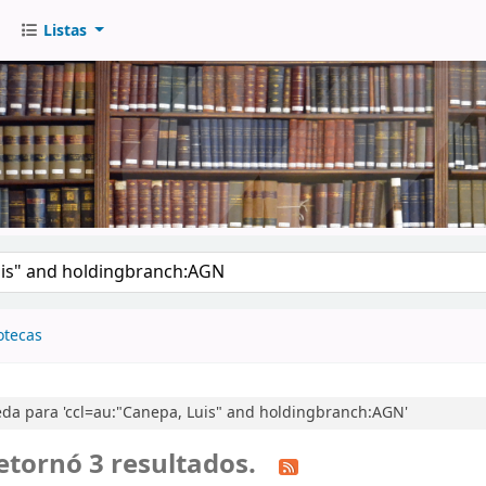
Listas
go
otecas
da para 'ccl=au:"Canepa, Luis" and holdingbranch:AGN'
etornó 3 resultados.