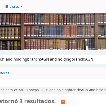
Listas
go
otecas
da para 'ccl=au:"Canepa, Luis" and holdingbranch:AGN and hold
etornó 3 resultados.