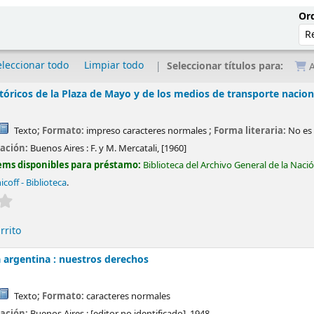
Ord
eleccionar todo
Limpiar todo
Seleccionar títulos para:
A
tóricos de la Plaza de Mayo y de los medios de transporte nacion
Texto
; Formato:
impreso caracteres normales
; Forma literaria:
No es 
cación:
Buenos Aires :
F. y M. Mercatali,
[1960]
ems disponibles para préstamo:
Biblioteca del Archivo General de la Naci
coff - Biblioteca
.
Valoración media: 0.0 de 5 estrellas
rrito
a argentina : nuestros derechos
Texto
; Formato:
caracteres normales
cación:
Buenos Aires :
[editor no identificado],
1948