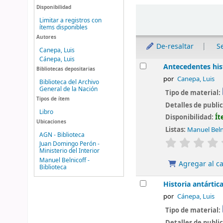
Disponibilidad
Ordenar
Limitar a registros con
ítems disponibles
Autores
De-resaltar
S
Canepa, Luis
Cánepa, Luis
Resultados
Antecedentes his
Bibliotecas depositarias
por
Canepa, Luis
Biblioteca del Archivo
General de la Nación
Tipo de material:
Tipos de ítem
Detalles de publi
Libro
Disponibilidad:
Ít
Ubicaciones
Listas:
Manuel Belni
AGN - Biblioteca
valoración
Juan Domingo Perón -
Ministerio del Interior
Manuel Belnicoff -
Agregar al ca
Biblioteca
Historia antártic
por
Cánepa, Luis
Tipo de material:
Detalles de publi