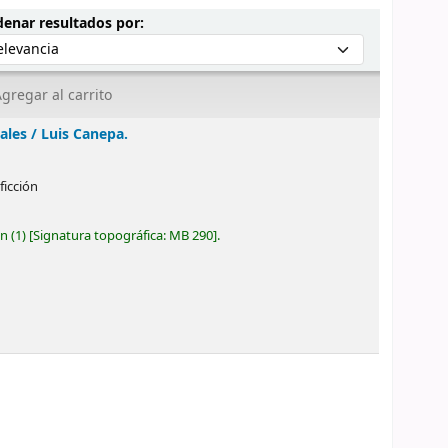
Ordenar por:
enar resultados por:
gregar al carrito
ales /
Luis Canepa.
ficción
ón
(1)
Signatura topográfica:
MB 290
.