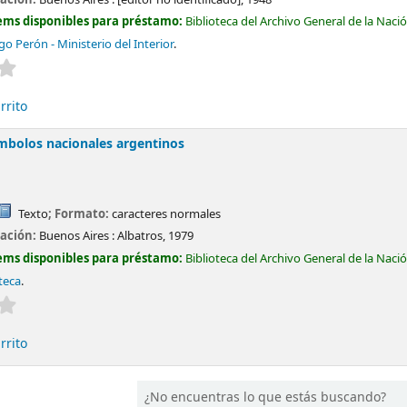
ems disponibles para préstamo:
Biblioteca del Archivo General de la Naci
 Perón - Ministerio del Interior
.
Valoración media: 0.0 de 5 estrellas
rrito
ímbolos nacionales argentinos
Texto
; Formato:
caracteres normales
cación:
Buenos Aires :
Albatros,
1979
ems disponibles para préstamo:
Biblioteca del Archivo General de la Naci
oteca
.
Valoración media: 0.0 de 5 estrellas
rrito
¿No encuentras lo que estás buscando?