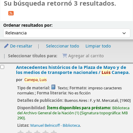
Su búsqueda retornó 3 resultados.
Ordenar
Ordenar por:
Ordenar resultados por:
De-resaltar
Seleccionar todo
Limpiar todo
Seleccionar títulos para:
Agregar al carrito
esultados
Antecedentes históricos de la Plaza de Mayo y de
los medios de transporte nacionales /
Luis
Canepa.
por
Canepa,
Luis
Tipo de material:
Texto
; Formato:
impreso caracteres
normales
; Forma literaria:
No es ficción
Detalles de publicación:
Buenos Aires :
F. y M. Mercatali,
[1960]
Disponibilidad:
Ítems disponibles para préstamo:
Biblioteca
del Archivo General de la Nación
(1)
Signatura topográfica:
MB
290
.
Listas:
Manuel Belnicoff - Biblioteca
.
valoración
Valoración media: 0.0 de 5 estrellas