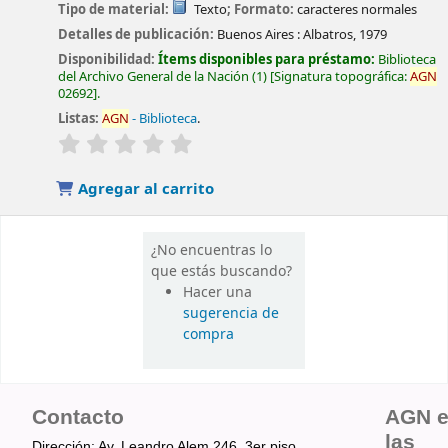
Tipo de material:
Texto
; Formato:
caracteres normales
Detalles de publicación:
Buenos Aires :
Albatros,
1979
Disponibilidad:
Ítems disponibles para préstamo:
Biblioteca
del Archivo General de la Nación
(1)
Signatura topográfica:
AGN
02692
.
Listas:
AGN
- Biblioteca
.
valoración
Valoración media: 0.0 de 5 estrellas
Agregar al carrito
¿No encuentras lo
que estás buscando?
Hacer una
sugerencia de
compra
Contacto
AGN 
las
Dirección: Av. Leandro Alem 246, 3er piso