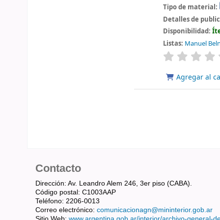
Tipo de material:
Detalles de publi
Disponibilidad:
Ít
Listas:
Manuel Belni
valoración
Agregar al ca
Contacto
Dirección: Av. Leandro Alem 246, 3er piso (CABA).
Código postal: C1003AAP
Teléfono: 2206-0013
Correo electrónico:
comunicacionagn@mininterior.gob.ar
Sitio Web:
www.argentina.gob.ar/interior/archivo-general-d