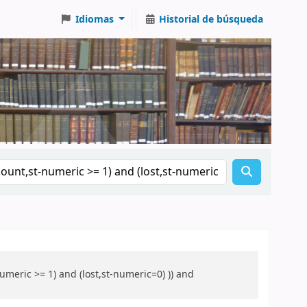
Idiomas
Historial de búsqueda
meric >= 1) and (lost,st-numeric=0) )) and