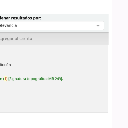
Ordenar por:
enar resultados por:
gregar al carrito
ficción
ón
(
1)
Signatura topográfica:
MB 249
.