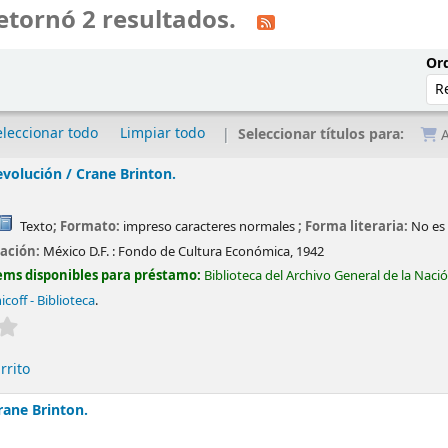
etornó 2 resultados.
Ord
eleccionar todo
Limpiar todo
Seleccionar títulos para:
A
evolución /
Crane Brinton.
Texto
; Formato:
impreso caracteres normales
; Forma literaria:
No es 
cación:
México D.F. :
Fondo de Cultura Económica,
1942
ems disponibles para préstamo:
Biblioteca del Archivo General de la Naci
coff - Biblioteca
.
Valoración media: 0.0 de 5 estrellas
rrito
rane Brinton.