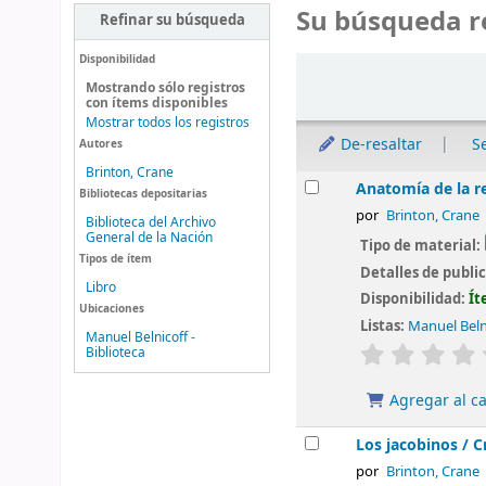
Su búsqueda r
Refinar su búsqueda
Disponibilidad
Ordenar
Mostrando sólo registros
con ítems disponibles
Mostrar todos los registros
De-resaltar
S
Autores
Brinton, Crane
Resultados
Anatomía de la r
Bibliotecas depositarias
por
Brinton, Crane
Biblioteca del Archivo
General de la Nación
Tipo de material:
Tipos de ítem
Detalles de publi
Libro
Disponibilidad:
Ít
Ubicaciones
Listas:
Manuel Belni
Manuel Belnicoff -
valoración
Biblioteca
Agregar al ca
Los jacobinos /
C
por
Brinton, Crane