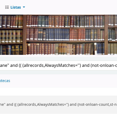
Listas
go
otecas
e" and (( (allrecords,AlwaysMatches='') and (not-onloan-count,st-nu