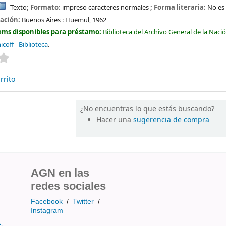
Texto
; Formato:
impreso caracteres normales
; Forma literaria:
No es 
cación:
Buenos Aires :
Huemul,
1962
ems disponibles para préstamo:
Biblioteca del Archivo General de la Naci
coff - Biblioteca
.
Valoración media: 0.0 de 5 estrellas
rrito
¿No encuentras lo que estás buscando?
Hacer una
sugerencia de compra
AGN en las
redes sociales
Facebook
/
Twitter
/
Instagram
e-