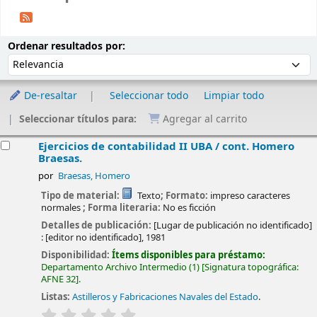
Ordenar
Ordenar por:
Ordenar resultados por:
De-resaltar
Seleccionar todo
Limpiar todo
Seleccionar títulos para:
Agregar al carrito
esultados
Ejercicios de contabilidad II UBA /
cont. Homero
Braesas.
por
Braesas, Homero
Tipo de material:
Texto
; Formato:
impreso caracteres
normales
; Forma literaria:
No es ficción
Detalles de publicación:
[Lugar de publicación no identificado]
:
[editor no identificado],
1981
Disponibilidad:
Ítems disponibles para préstamo:
Departamento Archivo Intermedio
(1)
Signatura topográfica:
AFNE 32
.
Listas:
Astilleros y Fabricaciones Navales del Estado
.
valoración
Valoración media: 0.0 de 5 estrellas