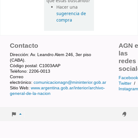
que estás buscando?
Hacer una
sugerencia de
compra
Contacto
AGN 
las
Dirección: Av. Leandro Alem 246, 3er piso
redes
(CABA).
Código postal: C1003AAP
socia
Teléfono: 2206-0013
Correo
Facebook
electrónico:
comunicacionagn@mininterior.gob.ar
Twitter
/
Sitio Web:
www.argentina.gob.ar/interior/archivo-
Instagra
general-de-la-nacion