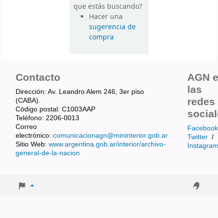
que estás buscando?
Hacer una
sugerencia de
compra
Contacto
AGN 
las
Dirección: Av. Leandro Alem 246, 3er piso
redes
(CABA).
Código postal: C1003AAP
socia
Teléfono: 2206-0013
Correo
Facebook
electrónico:
comunicacionagn@mininterior.gob.ar
Twitter
/
Sitio Web:
www.argentina.gob.ar/interior/archivo-
Instagra
general-de-la-nacion