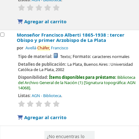
valoración
Valoración media: 0.0 de 5 estrellas
Agregar al carrito
Monseñor Francisco Alberti 1865-1938 : tercer
Obispo y primer Arzobispo de La Plata
por
Avellá
Cháfer,
Francisco
Tipo de material:
Texto
; Formato:
caracteres normales
Detalles de publicación:
La Plata, Buenos Aires :
Universidad
Católica de La Plata,
2002
Disponibilidad:
Ítems disponibles para préstamo:
Biblioteca
del Archivo General de la Nación
(1)
Signatura topográfica:
AGN
14068
.
Listas:
AGN - Biblioteca
.
valoración
Valoración media: 0.0 de 5 estrellas
Agregar al carrito
¿No encuentras lo