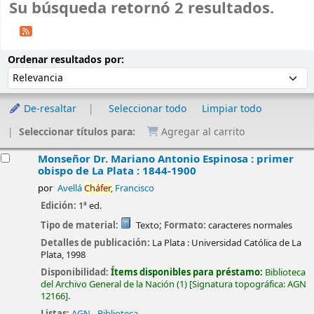
Su búsqueda retornó 2 resultados.
Ordenar
Ordenar por:
Ordenar resultados por:
De-resaltar
Seleccionar todo
Limpiar todo
Seleccionar títulos para:
Agregar al carrito
esultados
Monseñor Dr. Mariano Antonio Espinosa : primer
obispo de La Plata : 1844-1900
por
Avellá
Cháfer,
Francisco
Edición:
1ª ed.
Tipo de material:
Texto
; Formato:
caracteres normales
Detalles de publicación:
La Plata :
Universidad Católica de La
Plata,
1998
Disponibilidad:
Ítems disponibles para préstamo:
Biblioteca
del Archivo General de la Nación
(1)
Signatura topográfica:
AGN
12166
.
Listas:
AGN - Biblioteca
.