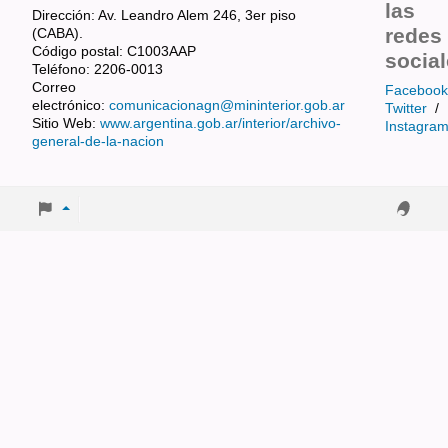
las
Dirección: Av. Leandro Alem 246, 3er piso
redes
(CABA).
Código postal: C1003AAP
socia
Teléfono: 2206-0013
Correo
Facebook
electrónico:
comunicacionagn@mininterior.gob.ar
Twitter
/
Sitio Web:
www.argentina.gob.ar/interior/archivo-
Instagra
general-de-la-nacion