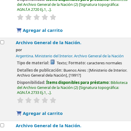
del Archivo General de la Nación
(2)
Signatura topográfica:
AGN.f.A 2720 Ej.1, ..
.
valoración
Valoración media: 0.0 de 5 estrellas
Agregar al carrito
Archivo General de la Nación.
por
Argentina. Ministerio del Interior. Archivo General de la Nación
Tipo de material:
Texto
; Formato:
caracteres normales
Detalles de publicación:
Buenos Aires :
[Ministerio de Interior.
Archivo General dela Nación],
[1991?]
Disponibilidad:
Ítems disponibles para préstamo:
Biblioteca
del Archivo General de la Nación
(2)
Signatura topográfica:
AGN.f.A 2733 Ej.1, ..
.
valoración
Valoración media: 0.0 de 5 estrellas
Agregar al carrito
Archivo General de la Nación.