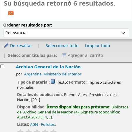
Su búsqueda retornó 6 resultados.
Ordenar
Ordenar por:
Ordenar resultados por:
De-resaltar
Seleccionar todo
Limpiar todo
Seleccionar títulos para:
Agregar al carrito
esultados
Archivo General de la Nación.
por
Argentina. Ministerio del Interior
Tipo de material:
Texto
; Formato:
impreso caracteres
normales
Detalles de publicación:
Buenos Aires :
Presidencia de la
Nación,
[20--]
Disponibilidad:
Ítems disponibles para préstamo:
Biblioteca
del Archivo General de la Nación
(4)
Signatura topográfica:
AGN.f.A 2673 Ej. 1, ..
.
Listas:
AGN - Folletos
.
valoración
Valoración media: 0.0 de 5 estrellas