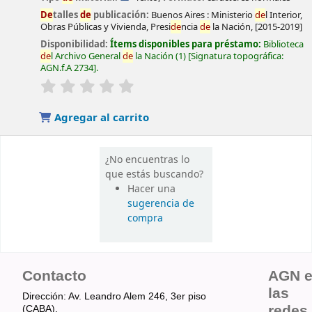
De
talles
de
publicación:
Buenos Aires :
Ministerio
de
l Interior,
Obras Públicas y Vivienda, Presi
de
ncia
de
la Nación,
[2015-2019]
Disponibilidad:
Ítems disponibles para préstamo:
Biblioteca
de
l Archivo General
de
la Nación
(1)
Signatura topográfica:
AGN.f.A 2734
.
valoración
Valoración media: 0.0
de
5 estrel
las
Agregar al carrito
¿No encuentras lo
que estás buscando?
Hacer una
sugerencia de
compra
Contacto
AGN 
las
Dirección: Av. Leandro Alem 246, 3er piso
redes
(CABA).