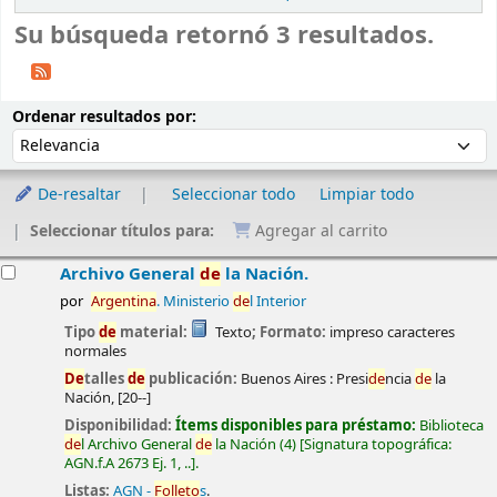
Su búsqueda retornó 3 resultados.
Ordenar
Ordenar por:
Ordenar resultados por:
De-resaltar
Seleccionar todo
Limpiar todo
Seleccionar títulos para:
Agregar al carrito
esultados
Archivo General
de
la Nación.
por
Argentina
. Ministerio
de
l Interior
Tipo
de
material:
Texto
; Formato:
impreso caracteres
normales
De
talles
de
publicación:
Buenos Aires :
Presi
de
ncia
de
la
Nación,
[20--]
Disponibilidad:
Ítems disponibles para préstamo:
Biblioteca
de
l Archivo General
de
la Nación
(4)
Signatura topográfica:
AGN.f.A 2673 Ej. 1, ..
.
Listas:
AGN -
Folleto
s
.