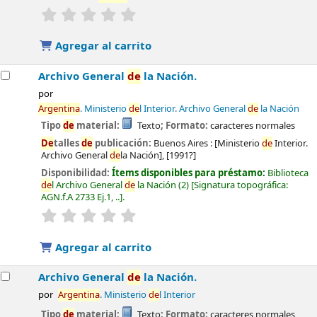
valoración
Valoración media: 0.0
de
5 estrel
las
Agregar al carrito
Archivo General
de
la Nación.
por
Argentina
. Ministerio
de
l Interior. Archivo General
de
la Nación
Tipo
de
material:
Texto
; Formato:
caracteres normales
De
talles
de
publicación:
Buenos Aires :
[Ministerio
de
Interior.
Archivo General
de
la Nación],
[1991?]
Disponibilidad:
Ítems disponibles para préstamo:
Biblioteca
de
l Archivo General
de
la Nación
(2)
Signatura topográfica:
AGN.f.A 2733 Ej.1, ..
.
valoración
Valoración media: 0.0
de
5 estrel
las
Agregar al carrito
Archivo General
de
la Nación.
por
Argentina
. Ministerio
de
l Interior
Tipo
de
material:
Texto
; Formato:
caracteres normales