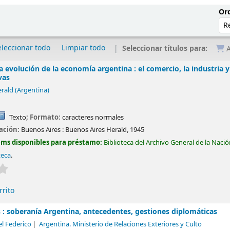
Ord
eleccionar todo
Limpiar todo
Seleccionar títulos para:
A
a evolución de la economía argentina : el comercio, la industria y
vas
rald (Argentina)
Texto
; Formato:
caracteres normales
cación:
Buenos Aires :
Buenos Aires Herald,
1945
ems disponibles para préstamo:
Biblioteca del Archivo General de la Naci
teca
.
Valoración media: 0.0 de 5 estrellas
rrito
s : soberanía Argentina, antecedentes, gestiones diplomáticas
el Federico
Argentina. Ministerio de Relaciones Exteriores y Culto