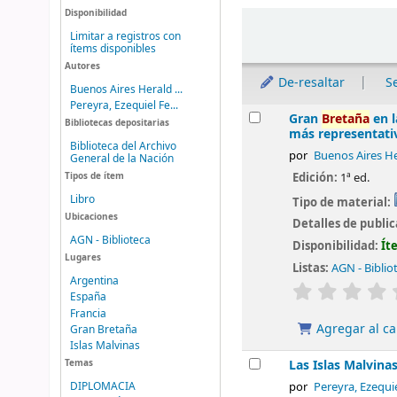
Disponibilidad
Ordenar
Limitar a registros con
ítems disponibles
Autores
De-resaltar
S
Buenos Aires Herald ...
Pereyra, Ezequiel Fe...
Resultados
Gran
Bretaña
en l
Bibliotecas depositarias
más representati
Biblioteca del Archivo
por
Buenos Aires He
General de la Nación
Edición:
1ª ed.
Tipos de ítem
Libro
Tipo de material:
Ubicaciones
Detalles de publi
AGN - Biblioteca
Disponibilidad:
Ít
Lugares
Listas:
AGN - Biblio
Argentina
valoración
España
Francia
Agregar al ca
Gran Bretaña
Islas Malvinas
Las Islas Malvina
Temas
DIPLOMACIA
por
Pereyra, Ezequi