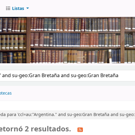
Listas
go
otecas
da para 'ccl=au:"Argentina." and su-geo:Gran Bretaña and su-geo:
etornó 2 resultados.