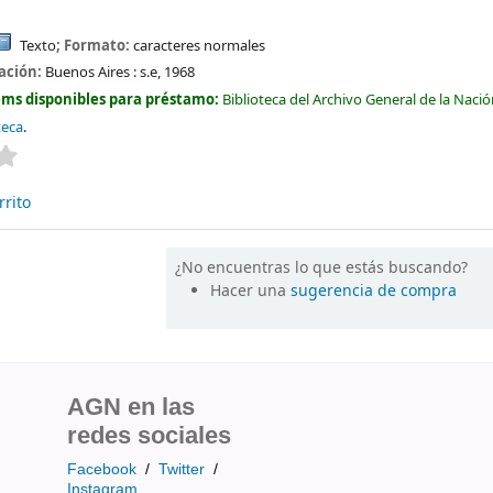
Texto
; Formato:
caracteres normales
cación:
Buenos Aires :
s.e,
1968
ems disponibles para préstamo:
Biblioteca del Archivo General de la Naci
teca
.
Valoración media: 0.0 de 5 estrellas
rrito
¿No encuentras lo que estás buscando?
Hacer una
sugerencia de compra
AGN en las
redes sociales
Facebook
/
Twitter
/
Instagram