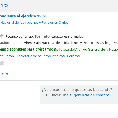
rrito
ndiente al ejercicio 1939
 Nacional de Jubilaciones y Pensiones Civiles
Recurso continuo
; Formato:
caracteres normales
cación:
Buenos Aires :
Caja Nacional de Jubilaciones y Pensiones Civiles,
194
ems disponibles para préstamo:
Biblioteca del Archivo General de la Naci
o Perón - Secretaría de Asuntos Técnicos - Folletos
.
Valoración media: 0.0 de 5 estrellas
rrito
¿No encuentras lo que estás buscando?
Hacer una
sugerencia de compra