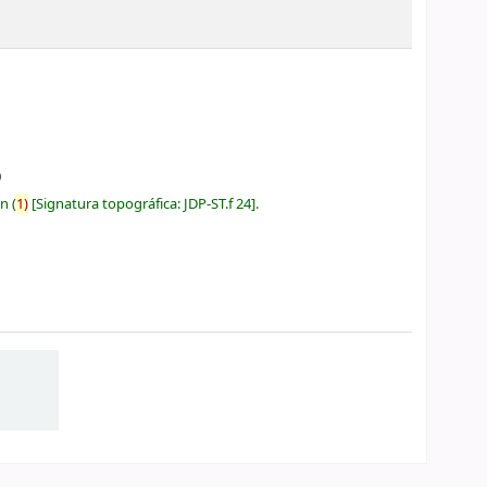
0
ón
(
1)
Signatura topográfica:
JDP-ST.f 24
.