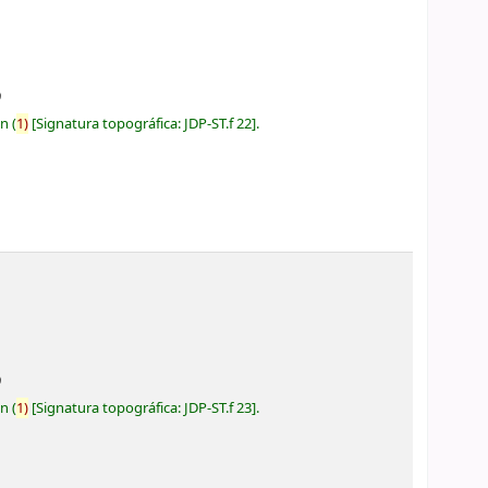
9
ón
(
1)
Signatura topográfica:
JDP-ST.f 22
.
9
ón
(
1)
Signatura topográfica:
JDP-ST.f 23
.