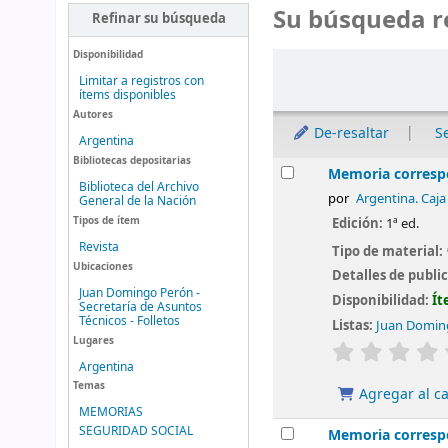
Su búsqueda r
Refinar su búsqueda
Disponibilidad
Ordenar
Limitar a registros con
ítems disponibles
Autores
De-resaltar
S
Argentina
Bibliotecas depositarias
Resultados
Memoria correspo
Biblioteca del Archivo
por
Argentina. Caja
General de la Nación
Tipos de ítem
Edición:
1ª ed.
Revista
Tipo de material:
Ubicaciones
Detalles de publi
Juan Domingo Perón -
Disponibilidad:
Ít
Secretaría de Asuntos
Técnicos - Folletos
Listas:
Juan Doming
Lugares
valoración
Argentina
Temas
Agregar al ca
MEMORIAS
SEGURIDAD SOCIAL
Memoria correspo