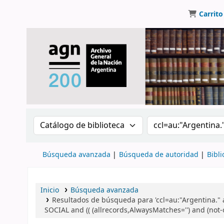
Carrito
Buscar en el catálogo por:
Buscar en el catálo
Búsqueda avanzada
Búsqueda de autoridad
Bibli
Inicio
Búsqueda avanzada
Resultados de búsqueda para 'ccl=au:"Argentina.
SOCIAL and (( (allrecords,AlwaysMatches='') and (not-