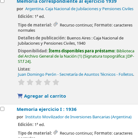
Memoria correspondiente al ejercicio 1939
por
Argentina. Caja Nacional de Jubilaciones y Pensiones Civiles
Edición:
1ª ed.
Tipo de material:
Recurso continuo
; Formato:
caracteres
normales
Detalles de publicación:
Buenos Aires :
Caja Nacional de
Jubilaciones y Pensiones Civiles,
1940
Disponibilidad:
Ítems disponibles para préstamo:
Biblioteca
del Archivo General de la Nación
(1)
Signatura topográfica:
JDP-
ST.f 24
.
Listas:
Juan Domingo Perón - Secretaría de Asuntos Técnicos - Folletos
.
valoración
Valoración media: 0.0 de 5 estrellas
Agregar al carrito
Memoria ejercicio I : 1936
por
Instituto Movilizador de Inversiones Bancarias (Argentina)
Edición:
1ª ed.
Tipo de material:
Recurso continuo
; Formato:
caracteres