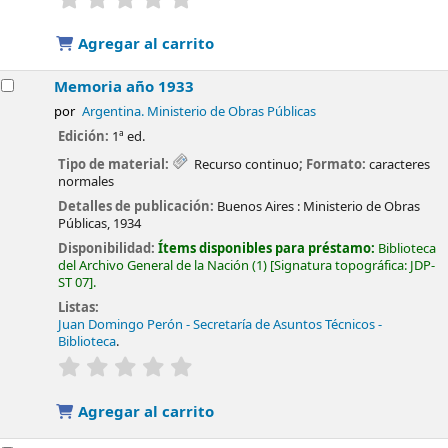
Agregar al carrito
Memoria año 1933
por
Argentina. Ministerio de Obras Públicas
Edición:
1ª ed.
Tipo de material:
Recurso continuo
; Formato:
caracteres
normales
Detalles de publicación:
Buenos Aires :
Ministerio de Obras
Públicas,
1934
Disponibilidad:
Ítems disponibles para préstamo:
Biblioteca
del Archivo General de la Nación
(1)
Signatura topográfica:
JDP-
ST 07
.
Listas:
Juan Domingo Perón - Secretaría de Asuntos Técnicos -
Biblioteca
.
valoración
Valoración media: 0.0 de 5 estrellas
Agregar al carrito