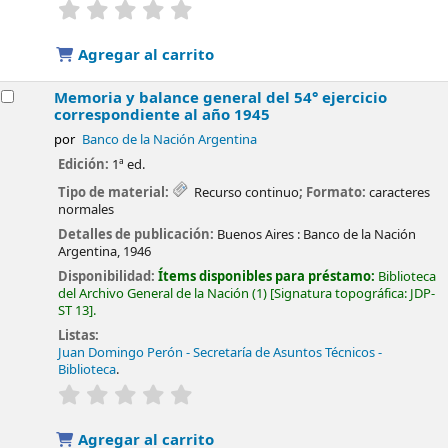
valoración
Valoración media: 0.0 de 5 estrellas
Agregar al carrito
Memoria y balance general del 54° ejercicio
correspondiente al año 1945
por
Banco de la Nación Argentina
Edición:
1ª ed.
Tipo de material:
Recurso continuo
; Formato:
caracteres
normales
Detalles de publicación:
Buenos Aires :
Banco de la Nación
Argentina,
1946
Disponibilidad:
Ítems disponibles para préstamo:
Biblioteca
del Archivo General de la Nación
(1)
Signatura topográfica:
JDP-
ST 13
.
Listas:
Juan Domingo Perón - Secretaría de Asuntos Técnicos -
Biblioteca
.
valoración
Valoración media: 0.0 de 5 estrellas
Agregar al carrito