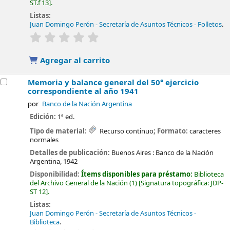
ST.f 13
.
Listas:
Juan Domingo Perón - Secretaría de Asuntos Técnicos - Folletos
.
valoración
Valoración media: 0.0 de 5 estrellas
Agregar al carrito
Memoria y balance general del 50° ejercicio
correspondiente al año 1941
por
Banco de la Nación Argentina
Edición:
1ª ed.
Tipo de material:
Recurso continuo
; Formato:
caracteres
normales
Detalles de publicación:
Buenos Aires :
Banco de la Nación
Argentina,
1942
Disponibilidad:
Ítems disponibles para préstamo:
Biblioteca
del Archivo General de la Nación
(1)
Signatura topográfica:
JDP-
ST 12
.
Listas:
Juan Domingo Perón - Secretaría de Asuntos Técnicos -
Biblioteca
.