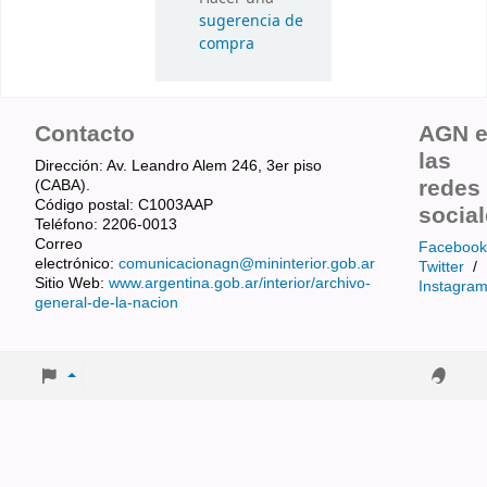
sugerencia de
compra
Contacto
AGN 
las
Dirección: Av. Leandro Alem 246, 3er piso
redes
(CABA).
Código postal: C1003AAP
socia
Teléfono: 2206-0013
Correo
Facebook
electrónico:
comunicacionagn@mininterior.gob.ar
Twitter
/
Sitio Web:
www.argentina.gob.ar/interior/archivo-
Instagra
general-de-la-nacion