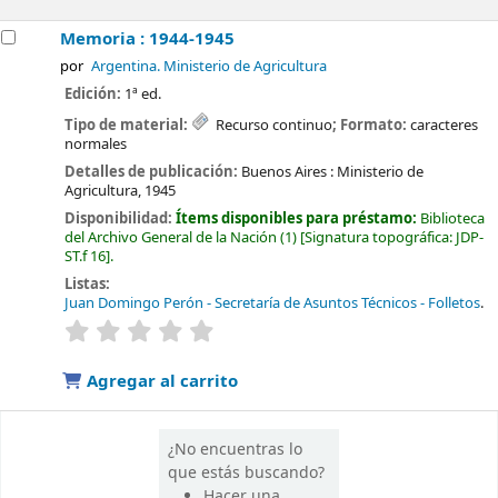
Memoria : 1944-1945
por
Argentina. Ministerio de Agricultura
Edición:
1ª ed.
Tipo de material:
Recurso continuo
; Formato:
caracteres
normales
Detalles de publicación:
Buenos Aires :
Ministerio de
Agricultura,
1945
Disponibilidad:
Ítems disponibles para préstamo:
Biblioteca
del Archivo General de la Nación
(1)
Signatura topográfica:
JDP-
ST.f 16
.
Listas:
Juan Domingo Perón - Secretaría de Asuntos Técnicos - Folletos
.
valoración
Valoración media: 0.0 de 5 estrellas
Agregar al carrito
¿No encuentras lo
que estás buscando?
Hacer una