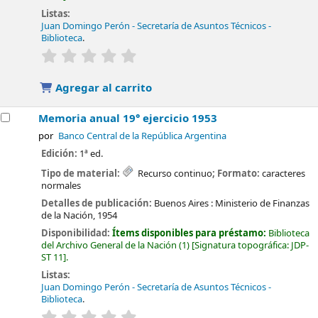
Listas:
Juan Domingo Perón - Secretaría de Asuntos Técnicos -
Biblioteca
.
valoración
Valoración media: 0.0 de 5 estrellas
Agregar al carrito
Memoria anual 19° ejercicio 1953
por
Banco Central de la República Argentina
Edición:
1ª ed.
Tipo de material:
Recurso continuo
; Formato:
caracteres
normales
Detalles de publicación:
Buenos Aires :
Ministerio de Finanzas
de la Nación,
1954
Disponibilidad:
Ítems disponibles para préstamo:
Biblioteca
del Archivo General de la Nación
(1)
Signatura topográfica:
JDP-
ST 11
.
Listas:
Juan Domingo Perón - Secretaría de Asuntos Técnicos -
Biblioteca
.
valoración
Valoración media: 0.0 de 5 estrellas