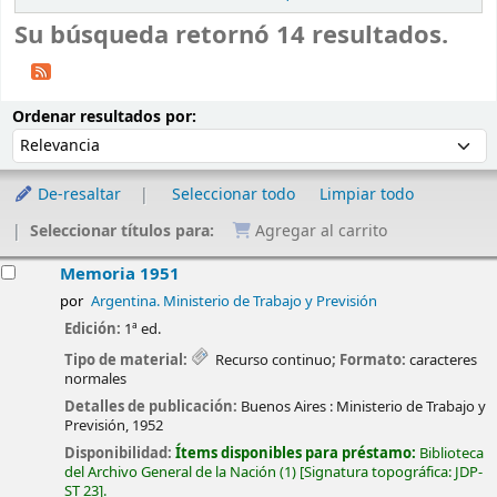
Su búsqueda retornó 14 resultados.
Ordenar
Ordenar por:
Ordenar resultados por:
De-resaltar
Seleccionar todo
Limpiar todo
Seleccionar títulos para:
Agregar al carrito
esultados
Memoria 1951
por
Argentina. Ministerio de Trabajo y Previsión
Edición:
1ª ed.
Tipo de material:
Recurso continuo
; Formato:
caracteres
normales
Detalles de publicación:
Buenos Aires :
Ministerio de Trabajo y
Previsión,
1952
Disponibilidad:
Ítems disponibles para préstamo:
Biblioteca
del Archivo General de la Nación
(1)
Signatura topográfica:
JDP-
ST 23
.