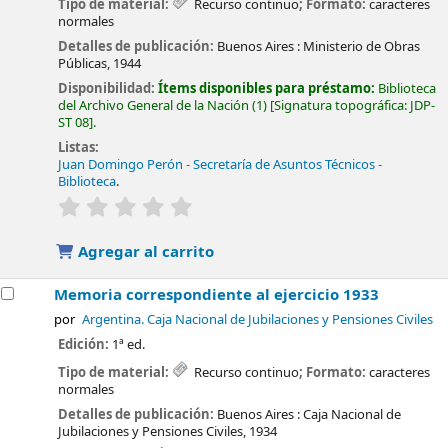
Tipo de material:
Recurso continuo
; Formato:
caracteres
normales
Detalles de publicación:
Buenos Aires :
Ministerio de Obras
Públicas,
1944
Disponibilidad:
Ítems disponibles para préstamo:
Biblioteca
del Archivo General de la Nación
(1)
Signatura topográfica:
JDP-
ST 08
.
Listas:
Juan Domingo Perón - Secretaría de Asuntos Técnicos -
Biblioteca
.
valoración
Valoración media: 0.0 de 5 estrellas
Agregar al carrito
Memoria correspondiente al ejercicio 1933
por
Argentina. Caja Nacional de Jubilaciones y Pensiones Civiles
Edición:
1ª ed.
Tipo de material:
Recurso continuo
; Formato:
caracteres
normales
Detalles de publicación:
Buenos Aires :
Caja Nacional de
Jubilaciones y Pensiones Civiles,
1934