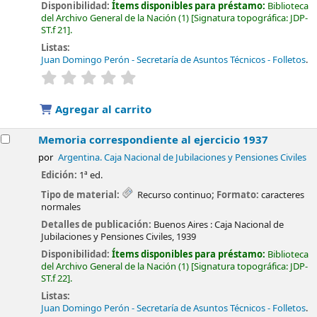
Disponibilidad:
Ítems disponibles para préstamo:
Biblioteca
del Archivo General de la Nación
(1)
Signatura topográfica:
JDP-
ST.f 21
.
Listas:
Juan Domingo Perón - Secretaría de Asuntos Técnicos - Folletos
.
valoración
Valoración media: 0.0 de 5 estrellas
Agregar al carrito
Memoria correspondiente al ejercicio 1937
por
Argentina. Caja Nacional de Jubilaciones y Pensiones Civiles
Edición:
1ª ed.
Tipo de material:
Recurso continuo
; Formato:
caracteres
normales
Detalles de publicación:
Buenos Aires :
Caja Nacional de
Jubilaciones y Pensiones Civiles,
1939
Disponibilidad:
Ítems disponibles para préstamo:
Biblioteca
del Archivo General de la Nación
(1)
Signatura topográfica:
JDP-
ST.f 22
.
Listas:
Juan Domingo Perón - Secretaría de Asuntos Técnicos - Folletos
.