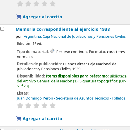
valoración
Valoración media: 0.0 de 5 estrellas
Agregar al carrito
Memoria correspondiente al ejercicio 1938
por
Argentina. Caja Nacional de Jubilaciones y Pensiones Civiles
Edición:
1ª ed.
Tipo de material:
Recurso continuo
; Formato:
caracteres
normales
Detalles de publicación:
Buenos Aires :
Caja Nacional de
Jubilaciones y Pensiones Civiles,
1939
Disponibilidad:
Ítems disponibles para préstamo:
Biblioteca
del Archivo General de la Nación
(1)
Signatura topográfica:
JDP-
ST.f 23
.
Listas:
Juan Domingo Perón - Secretaría de Asuntos Técnicos - Folletos
.
valoración
Valoración media: 0.0 de 5 estrellas
Agregar al carrito