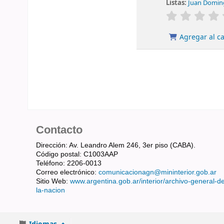
Listas:
Juan Doming
valoración
Agregar al ca
Contacto
Dirección: Av. Leandro Alem 246, 3er piso (CABA).
Código postal: C1003AAP
Teléfono: 2206-0013
Correo electrónico:
comunicacionagn@mininterior.gob.ar
Sitio Web:
www.argentina.gob.ar/interior/archivo-general-d
la-nacion