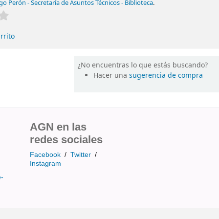
o Perón - Secretaría de Asuntos Técnicos - Biblioteca
.
Valoración media: 0.0 de 5 estrellas
rrito
¿No encuentras lo que estás buscando?
Hacer una
sugerencia de compra
AGN en las
redes sociales
Facebook
/
Twitter
/
Instagram
e-