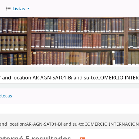
Listas
go
otecas
" and location:AR-AGN-SAT01-Bi and su-to:COMERCIO INTERNACION