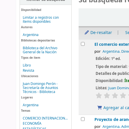
Su búsqueda r
Disponibilidad
Ordenar
Limitar a registros con
ítems disponibles
Autores
De-resaltar
S
Argentina
Bibliotecas depositarias
Resultados
El comercio exter
Biblioteca del Archivo
por
Argentina. Dire
General de la Nación
Tipos de ítem
Edición:
1ª ed.
Libro
Tipo de material:
Revista
Detalles de publi
Ubicaciones
Disponibilidad:
Ít
Juan Domingo Perón -
Secretaría de Asuntos
Listas:
Juan Doming
Técnicos - Biblioteca
valoración
Lugares
Argentina
Agregar al ca
Temas
COMERCIO INTERNACION...
Proyecto de aran
ECONOMÍA
por
Argentina. Adm
ESTADÍSTICAS