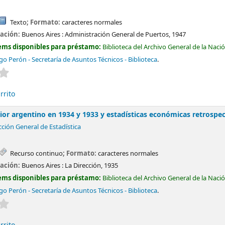
Texto
; Formato:
caracteres normales
cación:
Buenos Aires :
Administración General de Puertos,
1947
ems disponibles para préstamo:
Biblioteca del Archivo General de la Naci
o Perón - Secretaría de Asuntos Técnicos - Biblioteca
.
Valoración media: 0.0 de 5 estrellas
rrito
ior argentino en 1934 y 1933 y estadísticas económicas retrospec
cción General de Estadística
Recurso continuo
; Formato:
caracteres normales
cación:
Buenos Aires :
La Dirección,
1935
ems disponibles para préstamo:
Biblioteca del Archivo General de la Naci
o Perón - Secretaría de Asuntos Técnicos - Biblioteca
.
Valoración media: 0.0 de 5 estrellas