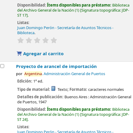
Disponibilidad:
Ítems disponibles para préstamo:
Biblioteca
del Archivo General de la Nación
(1)
Signatura topográfica:
JDP-
ST 17
.
Listas:
Juan Domingo Perón - Secretaría de Asuntos Técnicos -
Biblioteca
.
valoración
Valoración media: 0.0 de 5 estrellas
Agregar al carrito
Proyecto de arancel de importación
por
Argentina
. Administración General de Puertos
Edición:
1ª ed.
Tipo de material:
Texto
; Formato:
caracteres normales
Detalles de publicación:
Buenos Aires :
Administración General
de Puertos,
1947
Disponibilidad:
Ítems disponibles para préstamo:
Biblioteca
del Archivo General de la Nación
(1)
Signatura topográfica:
JDP-
ST 24
.
Listas:
Juan Domingo Perón - Secretaría de Asuntos Técnicos -