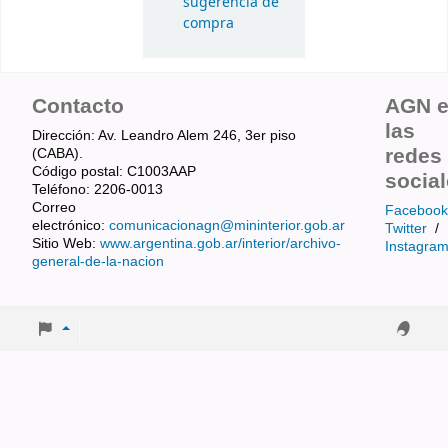
sugerencia de
compra
Contacto
AGN 
las
Dirección: Av. Leandro Alem 246, 3er piso
redes
(CABA).
Código postal: C1003AAP
socia
Teléfono: 2206-0013
Correo
Facebook
electrónico:
comunicacionagn@mininterior.gob.ar
Twitter
/
Sitio Web:
www.argentina.gob.ar/interior/archivo-
Instagra
general-de-la-nacion