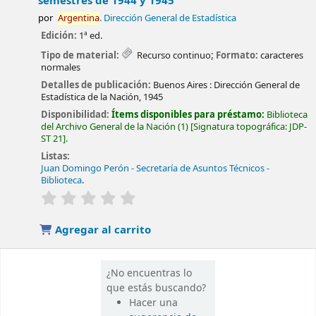
semestres de 1944 y 1945
por
Argentina
. Dirección General de Estadística
Edición:
1ª ed.
Tipo de material:
Recurso continuo
; Formato:
caracteres
normales
Detalles de publicación:
Buenos Aires :
Dirección General de
Estadística de la Nación,
1945
Disponibilidad:
Ítems disponibles para préstamo:
Biblioteca
del Archivo General de la Nación
(1)
Signatura topográfica:
JDP-
ST 21
.
Listas:
Juan Domingo Perón - Secretaría de Asuntos Técnicos -
Biblioteca
.
valoración
Valoración media: 0.0 de 5 estrellas
Agregar al carrito
¿No encuentras lo
que estás buscando?
Hacer una