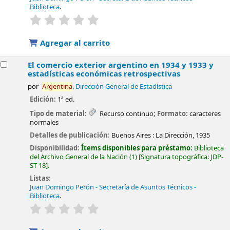
Biblioteca
.
valoración
Valoración media: 0.0 de 5 estrellas
Agregar al carrito
El comercio exterior argentino en 1934 y 1933 y
estadísticas económicas retrospectivas
por
Argentina
. Dirección General de Estadística
Edición:
1ª ed.
Tipo de material:
Recurso continuo
; Formato:
caracteres
normales
Detalles de publicación:
Buenos Aires :
La Dirección,
1935
Disponibilidad:
Ítems disponibles para préstamo:
Biblioteca
del Archivo General de la Nación
(1)
Signatura topográfica:
JDP-
ST 18
.
Listas:
Juan Domingo Perón - Secretaría de Asuntos Técnicos -
Biblioteca
.
valoración
Valoración media: 0.0 de 5 estrellas