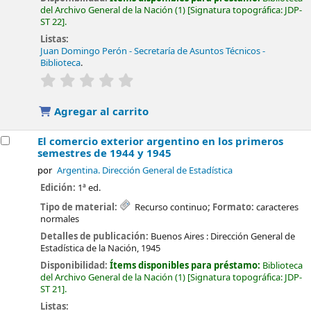
del Archivo General de la Nación
(1)
Signatura topográfica:
JDP-
ST 22
.
Listas:
Juan Domingo Perón - Secretaría de Asuntos Técnicos -
Biblioteca
.
valoración
Valoración media: 0.0 de 5 estrellas
Agregar al carrito
El comercio exterior argentino en los primeros
semestres de 1944 y 1945
por
Argentina. Dirección General de Estadística
Edición:
1ª ed.
Tipo de material:
Recurso continuo
; Formato:
caracteres
normales
Detalles de publicación:
Buenos Aires :
Dirección General de
Estadística de la Nación,
1945
Disponibilidad:
Ítems disponibles para préstamo:
Biblioteca
del Archivo General de la Nación
(1)
Signatura topográfica:
JDP-
ST 21
.
Listas: