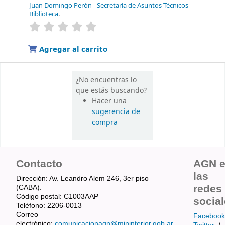
Juan Domingo Perón - Secretaría de Asuntos Técnicos -
Biblioteca
.
valoración
Valoración media: 0.0 de 5 estrellas
Agregar al carrito
¿No encuentras lo
que estás buscando?
Hacer una
sugerencia de
compra
Contacto
AGN 
las
Dirección: Av. Leandro Alem 246, 3er piso
redes
(CABA).
Código postal: C1003AAP
socia
Teléfono: 2206-0013
Correo
Facebook
electrónico:
comunicacionagn@mininterior.gob.ar