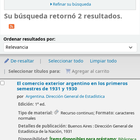
Refinar su búsqueda
Su búsqueda retornó 2 resultados.
Ordenar
Ordenar por:
Ordenar resultados por:
De-resaltar
Seleccionar todo
Limpiar todo
Seleccionar títulos para:
Agregar al carrito
esultados
El comercio exterior argentino en los primeros
semestres de 1931 y 1930
por
Argentina. Dirección General de Estadística
Edición:
1ª ed.
Tipo de material:
Recurso continuo
; Formato:
caracteres
normales
Detalles de publicación:
Buenos Aires :
Dirección General de
Estadística de la Nación,
1931
Disponibilidad:
Ítems disponibles para préstamo:
Biblioteca